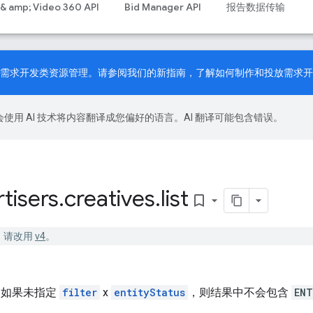
 & amp; Video 360 API
Bid Manager API
报告数据传输
PI 现已支持需求开发类资源管理。请参阅我们的
新指南
，了解如何制作和投放需求开
le 会使用 AI 技术将内容翻译成您偏好的语言。AI 翻译可能包含错误。
tisers
.
creatives
.
list
bookmark_border
已停用。请改用
v4
。
。
。如果未指定
filter
x
entityStatus
，则结果中不会包含
ENT