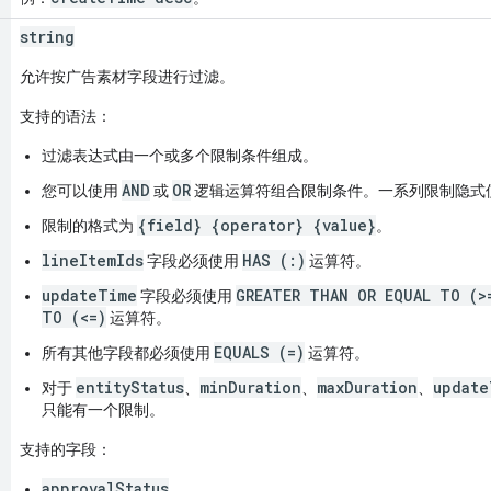
string
允许按广告素材字段进行过滤。
支持的语法：
过滤表达式由一个或多个限制条件组成。
AND
OR
您可以使用
或
逻辑运算符组合限制条件。一系列限制隐式
{field} {operator} {value}
限制的格式为
。
lineItemIds
HAS (:)
字段必须使用
运算符。
updateTime
GREATER THAN OR EQUAL TO (>
字段必须使用
TO (<=)
运算符。
EQUALS (=)
所有其他字段都必须使用
运算符。
entityStatus
minDuration
maxDuration
update
对于
、
、
、
只能有一个限制。
支持的字段：
approvalStatus