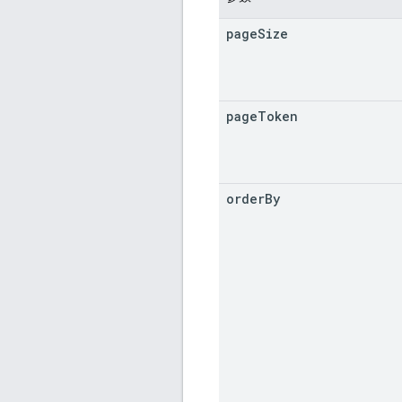
page
Size
page
Token
order
By