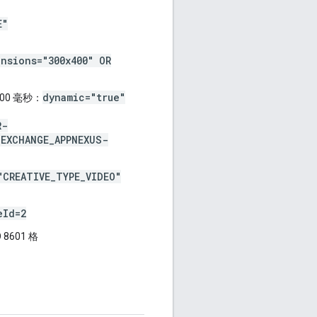
E"
nsions="300x400" OR
dynamic="true"
00 毫秒：
R-
"EXCHANGE_APPNEXUS-
"CREATIVE_TYPE_VIDEO"
eId=2
8601 格