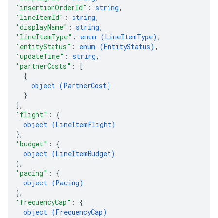
"insertionOrderId"
: 
string
,
"lineItemId"
: 
string
,
"displayName"
: 
string
,
"lineItemType"
: 
enum (
LineItemType
)
,
"entityStatus"
: 
enum (
EntityStatus
)
,
"updateTime"
: 
string
,
"partnerCosts"
: 
[
{
object (
PartnerCost
)
}
]
,
"flight"
: 
{
object (
LineItemFlight
)
}
,
"budget"
: 
{
object (
LineItemBudget
)
}
,
"pacing"
: 
{
object (
Pacing
)
}
,
"frequencyCap"
: 
{
object (
FrequencyCap
)