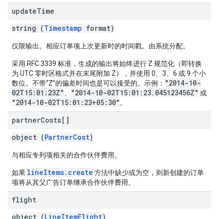
update
Time
string (
Timestamp
format)
仅限输出。相应订单项上次更新时的时间戳。由系统分配。
采用 RFC 3339 标准，生成的输出将始终进行 Z 规范化（即转换
为 UTC 零时区格式并在末尾附加 Z），并使用 0、3、6 或 9 个小
"2014-10-
数位。不带“Z”的偏差时间也是可以接受的。示例：
02T15:01:23Z"
"2014-10-02T15:01:23.045123456Z"
、
或
"2014-10-02T15:01:23+05:30"
。
partner
Costs[]
object (
PartnerCost
)
与相应专列项相关的合作伙伴费用。
lineItems.create
如果
方法中缺少或为空，则新创建的订单
项将从其父广告订单继承合作伙伴费用。
flight
object (
LineItemFlight
)