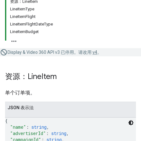
资源：LineItem
LineItemType
LineItemFlight
LineItemFlightDateType
LineItemBudget
Display & Video 360 API v3 已停用。请改用
v4
。
资源：Line
Item
单个订单项。
JSON 表示法
{
"name"
: 
string
,
"advertiserId"
: 
string
,
"campaignId"
: 
string
,