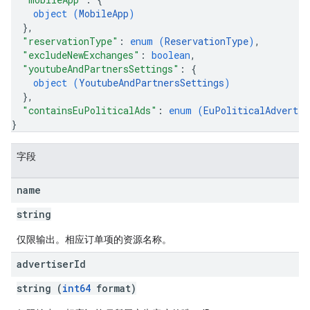
object (
MobileApp
)
}
,
"reservationType"
: 
enum (
ReservationType
)
,
"excludeNewExchanges"
: 
boolean
,
"youtubeAndPartnersSettings"
: 
{
object (
YoutubeAndPartnersSettings
)
}
,
"containsEuPoliticalAds"
: 
enum (
EuPoliticalAdvertis
}
字段
name
string
仅限输出。相应订单项的资源名称。
advertiser
Id
string (
int64
format)