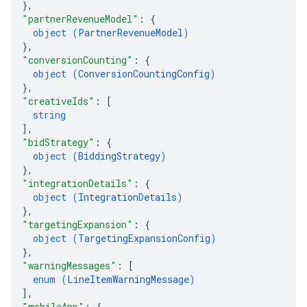
}
,
"partnerRevenueModel"
: 
{
object (
PartnerRevenueModel
)
}
,
"conversionCounting"
: 
{
object (
ConversionCountingConfig
)
}
,
"creativeIds"
: 
[
string
]
,
"bidStrategy"
: 
{
object (
BiddingStrategy
)
}
,
"integrationDetails"
: 
{
object (
IntegrationDetails
)
}
,
"targetingExpansion"
: 
{
object (
TargetingExpansionConfig
)
}
,
"warningMessages"
: 
[
enum (
LineItemWarningMessage
)
]
,
"mobileApp"
: 
{