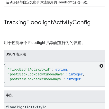
活动必须与自定义出价算法使用的 Floodlight 活动一致。
Tracking
Floodlight
Activity
Config
用于控制单个 Floodlight 活动配置行为的设置。
JSON 表示法
{
"floodlightActivityId"
: 
string
,
"postClickLookbackWindowDays"
: 
integer
,
"postViewLookbackWindowDays"
: 
integer
}
字段
floodlight
Activity
Id