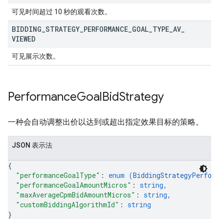
可见时间超过 10 秒的观看次数。
BIDDING
_
STRATEGY
_
PERFORMANCE
_
GOAL
_
TYPE
_
AV
_
VIEWED
可见展示次数。
Performance
Goal
Bid
Strategy
一种会自动调整出价以达到或超出指定效果目标的策略。
JSON 表示法
{
"performanceGoalType"
: 
enum (
BiddingStrategyPerfor
"performanceGoalAmountMicros"
: 
string
,
"maxAverageCpmBidAmountMicros"
: 
string
,
"customBiddingAlgorithmId"
: 
string
}