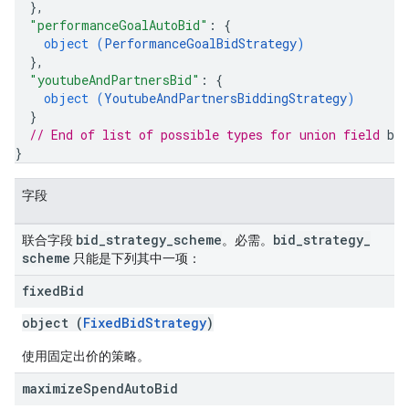
}
,
"performanceGoalAutoBid"
: 
{
object (
PerformanceGoalBidStrategy
)
}
,
"youtubeAndPartnersBid"
: 
{
object (
YoutubeAndPartnersBiddingStrategy
)
}
// End of list of possible types for union field 
bi
}
字段
bid
_
strategy
_
scheme
bid
_
strategy
_
联合字段
。必需。
scheme
只能是下列其中一项：
fixed
Bid
object (
FixedBidStrategy
)
使用固定出价的策略。
maximize
Spend
Auto
Bid