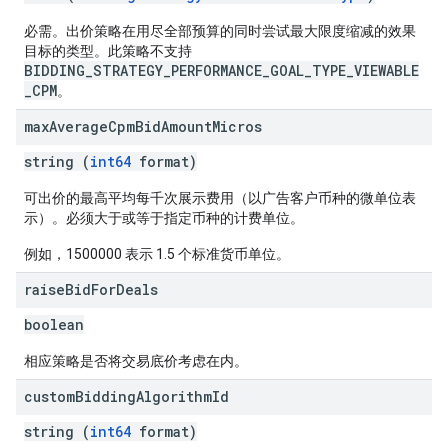
必需。出价策略在用尽全部预算的同时尝试最大限度缩减的效果
目标的类型。此策略不支持
BIDDING_STRATEGY_PERFORMANCE_GOAL_TYPE_VIEWABLE
_CPM
。
max
Average
Cpm
Bid
Amount
Micros
string (
int64
format)
可出价的最高平均每千次展示费用（以广告客户币种的微单位表
示）。必须大于或等于指定币种的计费单位。
例如，1500000 表示 1.5 个标准货币单位。
raise
Bid
For
Deals
boolean
相应策略是否将交易底价考虑在内。
custom
Bidding
Algorithm
Id
string (
int64
format)