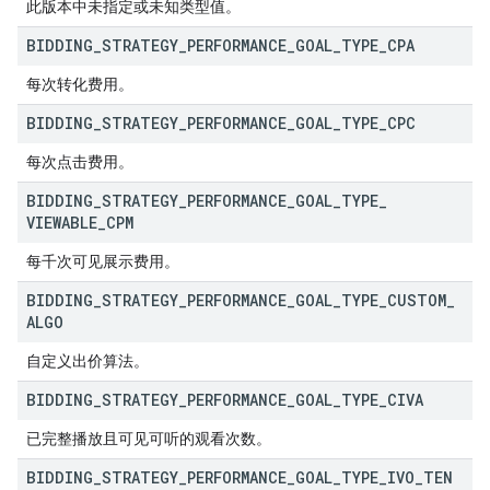
此版本中未指定或未知类型值。
BIDDING
_
STRATEGY
_
PERFORMANCE
_
GOAL
_
TYPE
_
CPA
每次转化费用。
BIDDING
_
STRATEGY
_
PERFORMANCE
_
GOAL
_
TYPE
_
CPC
每次点击费用。
BIDDING
_
STRATEGY
_
PERFORMANCE
_
GOAL
_
TYPE
_
VIEWABLE
_
CPM
每千次可见展示费用。
BIDDING
_
STRATEGY
_
PERFORMANCE
_
GOAL
_
TYPE
_
CUSTOM
_
ALGO
自定义出价算法。
BIDDING
_
STRATEGY
_
PERFORMANCE
_
GOAL
_
TYPE
_
CIVA
已完整播放且可见可听的观看次数。
BIDDING
_
STRATEGY
_
PERFORMANCE
_
GOAL
_
TYPE
_
IVO
_
TEN