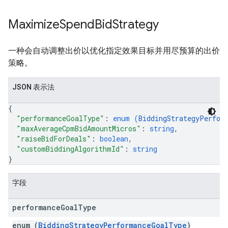
Maximize
Spend
Bid
Strategy
一种会自动调整出价以优化指定效果目标并用尽预算的出价
策略。
JSON 表示法
{
"performanceGoalType"
: 
enum (
BiddingStrategyPerfor
"maxAverageCpmBidAmountMicros"
: 
string
,
"raiseBidForDeals"
: 
boolean
,
"customBiddingAlgorithmId"
: 
string
}
字段
performance
Goal
Type
enum (
BiddingStrategyPerformanceGoalType
)