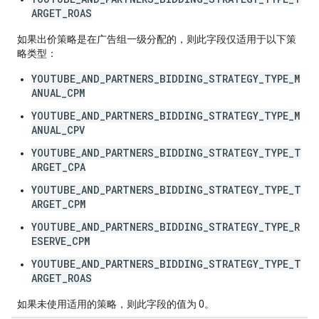
ARGET_ROAS
如果出价策略是在广告组一级分配的，则此字段仅适用于以下策
略类型：
YOUTUBE_AND_PARTNERS_BIDDING_STRATEGY_TYPE_M
ANUAL_CPM
YOUTUBE_AND_PARTNERS_BIDDING_STRATEGY_TYPE_M
ANUAL_CPV
YOUTUBE_AND_PARTNERS_BIDDING_STRATEGY_TYPE_T
ARGET_CPA
YOUTUBE_AND_PARTNERS_BIDDING_STRATEGY_TYPE_T
ARGET_CPM
YOUTUBE_AND_PARTNERS_BIDDING_STRATEGY_TYPE_R
ESERVE_CPM
YOUTUBE_AND_PARTNERS_BIDDING_STRATEGY_TYPE_T
ARGET_ROAS
如果未使用适用的策略，则此字段的值为 0。