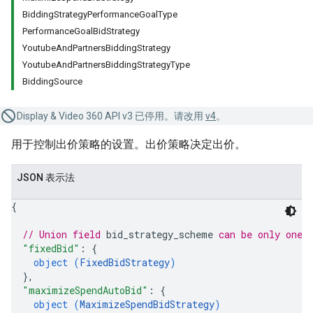
BiddingStrategyPerformanceGoalType
PerformanceGoalBidStrategy
YoutubeAndPartnersBiddingStrategy
YoutubeAndPartnersBiddingStrategyType
BiddingSource
Display & Video 360 API v3 已停用。请改用
v4
。
用于控制出价策略的设置。出价策略决定出价。
JSON 表示法
{
// Union field 
bid_strategy_scheme
 can be only one 
"fixedBid"
: 
{
object (
FixedBidStrategy
)
}
,
"maximizeSpendAutoBid"
: 
{
object (
MaximizeSpendBidStrategy
)