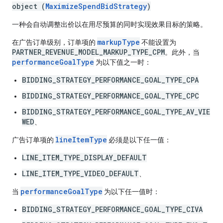
object (
MaximizeSpendBidStrategy
)
一种会自动调整出价以在用尽预算的同时实现效果目标的策略。
markupType
在广告订单级别，订单项的
不能设置为
PARTNER_REVENUE_MODEL_MARKUP_TYPE_CPM
。此外，当
performanceGoalType
为以下值之一时：
BIDDING_STRATEGY_PERFORMANCE_GOAL_TYPE_CPA
BIDDING_STRATEGY_PERFORMANCE_GOAL_TYPE_CPC
BIDDING_STRATEGY_PERFORMANCE_GOAL_TYPE_AV_VIE
WED
、
lineItemType
广告订单项的
必须是以下任一值：
LINE_ITEM_TYPE_DISPLAY_DEFAULT
LINE_ITEM_TYPE_VIDEO_DEFAULT
、
performanceGoalType
当
为以下任一值时：
BIDDING_STRATEGY_PERFORMANCE_GOAL_TYPE_CIVA