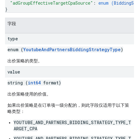
"adGroupEffectiveTargetCpaSource"
: 
enum (
BiddingSou
}
字段
type
enum (
YoutubeAndPartnersBiddingStrategyType
)
出价策略的类型。
value
string (
int64
format)
出价策略使用的价值。
如果出价策略是在订单项一级分配的，则此字段仅适用于以下策
略类型：
YOUTUBE_AND_PARTNERS_BIDDING_STRATEGY_TYPE_T
ARGET_CPA
YOUTUBE_AND_PARTNERS_BIDDING_STRATEGY_TYPE_T