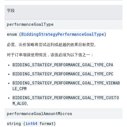
字段
performance
Goal
Type
enum (
BiddingStrategyPerformanceGoalType
)
必需。出价策略将尝试达到或超越的效果目标类型。
对于订单项级使用情况，该值必须为以下值之一：
BIDDING_STRATEGY_PERFORMANCE_GOAL_TYPE_CPA
BIDDING_STRATEGY_PERFORMANCE_GOAL_TYPE_CPC
BIDDING_STRATEGY_PERFORMANCE_GOAL_TYPE_VIEWAB
LE_CPM
BIDDING_STRATEGY_PERFORMANCE_GOAL_TYPE_CUSTO
M_ALGO
。
performance
Goal
Amount
Micros
string (
int64
format)