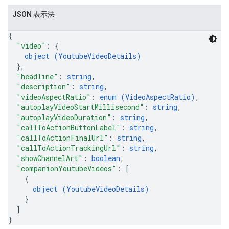
JSON 表示法
{
"video"
: 
{
object (
YoutubeVideoDetails
)
}
,
"headline"
: 
string
,
"description"
: 
string
,
"videoAspectRatio"
: 
enum (
VideoAspectRatio
)
,
"autoplayVideoStartMillisecond"
: 
string
,
"autoplayVideoDuration"
: 
string
,
"callToActionButtonLabel"
: 
string
,
"callToActionFinalUrl"
: 
string
,
"callToActionTrackingUrl"
: 
string
,
"showChannelArt"
: 
boolean
,
"companionYoutubeVideos"
: 
[
{
object (
YoutubeVideoDetails
)
}
]
}