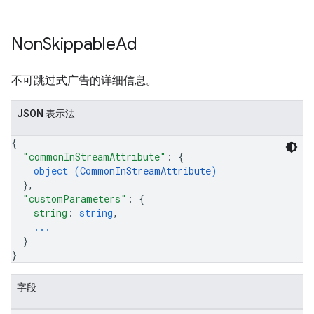
Non
Skippable
Ad
不可跳过式广告的详细信息。
JSON 表示法
{
"commonInStreamAttribute"
: 
{
object (
CommonInStreamAttribute
)
}
,
"customParameters"
: 
{
string
: 
string
,
...
}
}
字段