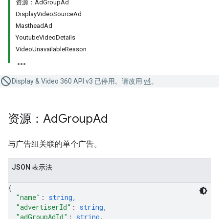
资源：AdGroupAd
DisplayVideoSourceAd
MastheadAd
YoutubeVideoDetails
VideoUnavailableReason
Display & Video 360 API v3 已停用。请改用
v4
。
资源：Ad
Group
Ad
与广告组关联的单个广告。
JSON 表示法
{
"name"
: 
string
,
"advertiserId"
: 
string
,
"adGroupAdId"
: 
string
,