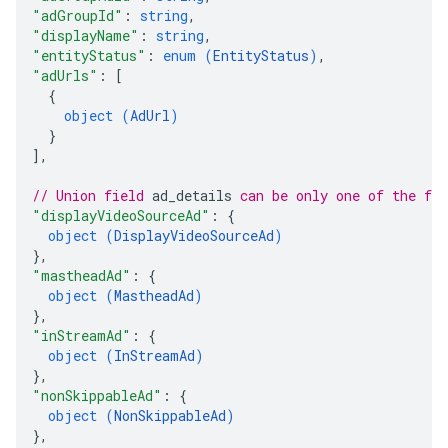
"adGroupId"
: 
string
,
"displayName"
: 
string
,
"entityStatus"
: 
enum (
EntityStatus
)
,
"adUrls"
: 
[
{
object (
AdUrl
)
}
]
,
// Union field 
ad_details
 can be only one of the fo
"displayVideoSourceAd"
: 
{
object (
DisplayVideoSourceAd
)
}
,
"mastheadAd"
: 
{
object (
MastheadAd
)
}
,
"inStreamAd"
: 
{
object (
InStreamAd
)
}
,
"nonSkippableAd"
: 
{
object (
NonSkippableAd
)
}
,