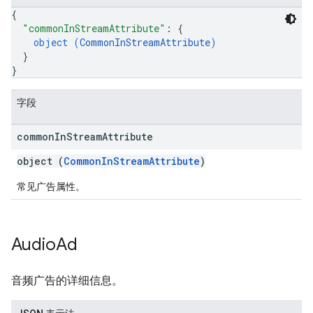
{
"commonInStreamAttribute"
: 
{
object (
CommonInStreamAttribute
)
}
}
字段
common
In
Stream
Attribute
object (
CommonInStreamAttribute
)
常见广告属性。
Audio
Ad
音频广告的详细信息。