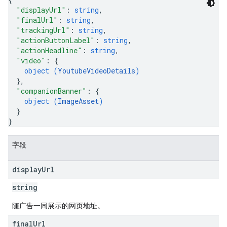
"displayUrl"
: 
string
,
"finalUrl"
: 
string
,
"trackingUrl"
: 
string
,
"actionButtonLabel"
: 
string
,
"actionHeadline"
: 
string
,
"video"
: 
{
object (
YoutubeVideoDetails
)
}
,
"companionBanner"
: 
{
object (
ImageAsset
)
}
}
字段
display
Url
string
随广告一同展示的网页地址。
final
Url