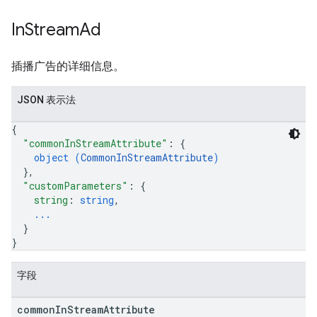
In
Stream
Ad
插播广告的详细信息。
JSON 表示法
{
"commonInStreamAttribute"
: 
{
object (
CommonInStreamAttribute
)
}
,
"customParameters"
: 
{
string
: 
string
,
...
}
}
字段
common
In
Stream
Attribute