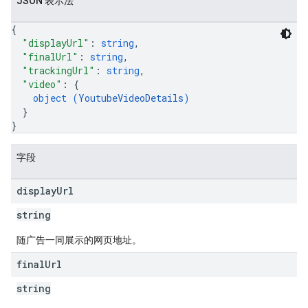
JSON 表示法
{
"displayUrl"
: 
string
,
"finalUrl"
: 
string
,
"trackingUrl"
: 
string
,
"video"
: 
{
object (
YoutubeVideoDetails
)
}
}
字段
display
Url
string
随广告一同展示的网页地址。
final
Url
string