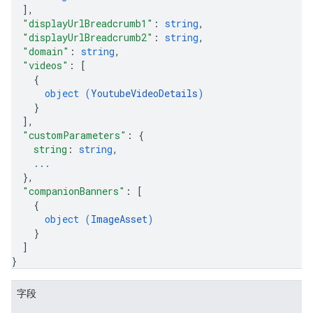
]
,
"displayUrlBreadcrumb1"
: 
string
,
"displayUrlBreadcrumb2"
: 
string
,
"domain"
: 
string
,
"videos"
: 
[
{
object (
YoutubeVideoDetails
)
}
]
,
"customParameters"
: 
{
string
: 
string
,
...
}
,
"companionBanners"
: 
[
{
object (
ImageAsset
)
}
]
}
字段