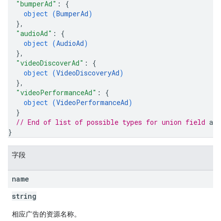
"bumperAd"
: 
{
object (
BumperAd
)
}
,
"audioAd"
: 
{
object (
AudioAd
)
}
,
"videoDiscoverAd"
: 
{
object (
VideoDiscoveryAd
)
}
,
"videoPerformanceAd"
: 
{
object (
VideoPerformanceAd
)
}
// End of list of possible types for union field 
ad_
}
字段
name
string
相应广告的资源名称。