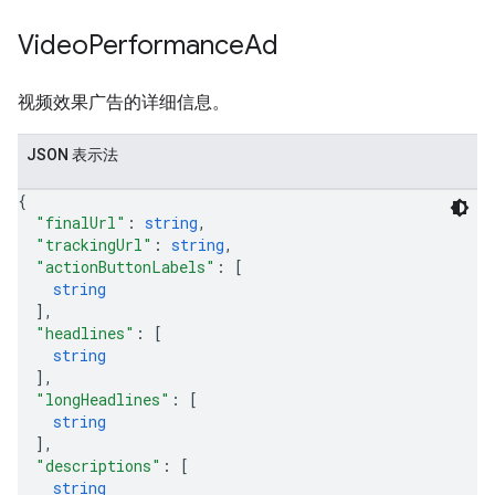
Video
Performance
Ad
视频效果广告的详细信息。
JSON 表示法
{
"finalUrl"
: 
string
,
"trackingUrl"
: 
string
,
"actionButtonLabels"
: 
[
string
]
,
"headlines"
: 
[
string
]
,
"longHeadlines"
: 
[
string
]
,
"descriptions"
: 
[
string