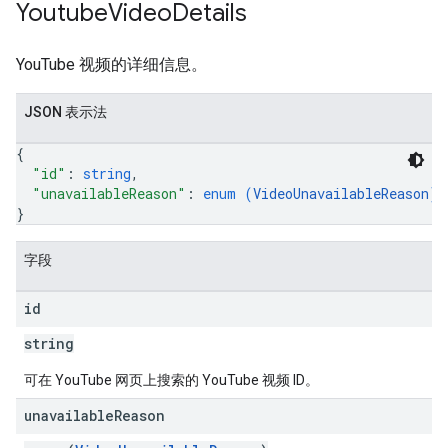
Youtube
Video
Details
YouTube 视频的详细信息。
JSON 表示法
{
"id"
: 
string
,
"unavailableReason"
: 
enum (
VideoUnavailableReason
)
}
字段
id
string
可在 YouTube 网页上搜索的 YouTube 视频 ID。
unavailable
Reason