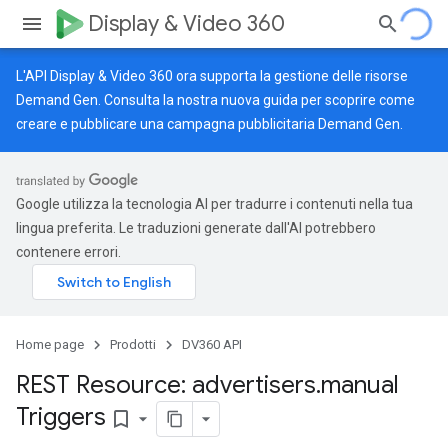
Display & Video 360
L'API Display & Video 360 ora supporta la gestione delle risorse
Demand Gen. Consulta la nostra
nuova guida
per scoprire come
creare e pubblicare una campagna pubblicitaria Demand Gen.
Google utilizza la tecnologia AI per tradurre i contenuti nella tua
lingua preferita. Le traduzioni generate dall'AI potrebbero
contenere errori.
Home page
Prodotti
DV360 API
REST Resource: advertisers
.
manual
Triggers
bookmark_border