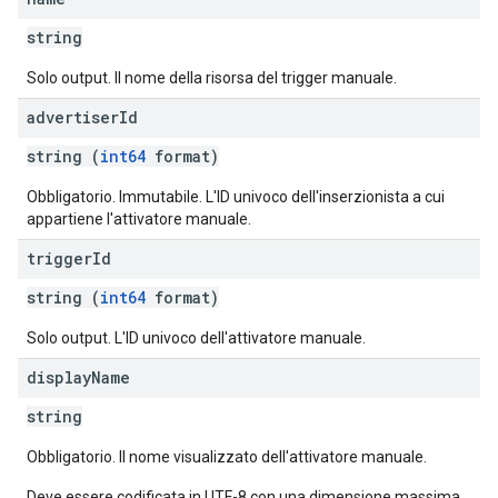
string
Solo output. Il nome della risorsa del trigger manuale.
advertiser
Id
string (
int64
format)
Obbligatorio. Immutabile. L'ID univoco dell'inserzionista a cui
appartiene l'attivatore manuale.
trigger
Id
string (
int64
format)
Solo output. L'ID univoco dell'attivatore manuale.
display
Name
string
Obbligatorio. Il nome visualizzato dell'attivatore manuale.
Deve essere codificata in UTF-8 con una dimensione massima