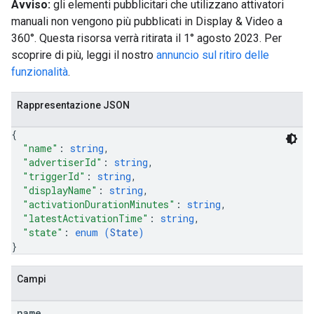
Avviso:
gli elementi pubblicitari che utilizzano attivatori
manuali non vengono più pubblicati in Display & Video a
360°. Questa risorsa verrà ritirata il 1° agosto 2023. Per
scoprire di più, leggi il nostro
annuncio sul ritiro delle
funzionalità
.
Rappresentazione JSON
{
"name"
: 
string
,
"advertiserId"
: 
string
,
"triggerId"
: 
string
,
"displayName"
: 
string
,
"activationDurationMinutes"
: 
string
,
"latestActivationTime"
: 
string
,
"state"
: 
enum (
State
)
}
Campi
name