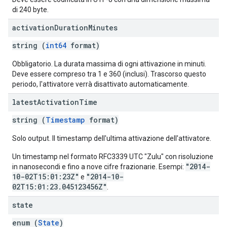
di 240 byte.
activation
Duration
Minutes
string (
int64
format)
Obbligatorio. La durata massima di ogni attivazione in minuti.
Deve essere compreso tra 1 e 360 (inclusi). Trascorso questo
periodo, l'attivatore verrà disattivato automaticamente.
latest
Activation
Time
string (
Timestamp
format)
Solo output. Il timestamp dell'ultima attivazione dell'attivatore.
Un timestamp nel formato RFC3339 UTC "Zulu" con risoluzione
"2014-
in nanosecondi e fino a nove cifre frazionarie. Esempi:
10-02T15:01:23Z"
"2014-10-
e
02T15:01:23.045123456Z"
.
state
enum (
State
)