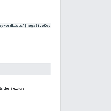
eywordLists/{negativeKey
s clés à exclure.