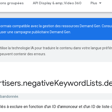
tions groupées
API Display & amp; Video 360
Plus
ésormais compatible avec la gestion des ressources Demand Gen. Consu
fuser une campagne publicitaire Demand Gen.
tilise la technologie IA pour traduire le contenu dans votre langue préfé
peuvent contenir des erreurs.
tisers
.
negative
Keyword
Lists
.
de
 abandonnée.
és à exclure en fonction d'un ID d'annonceur et d'un ID de liste 