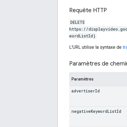
Requête HTTP
DELETE
https://displayvideo.go
wordListId}
L'URL utilise la syntaxe de
t
Paramètres de chemi
Paramètres
advertiser
Id
negative
Keyword
List
Id