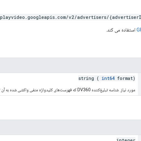
splayvideo.googleapis.com/v2/advertisers/{advertiser
G
استفاده می کند.
string (
int64
format)
مورد نیاز. شناسه تبلیغ‌کننده DV360 که فهرست‌های کلیدواژه منفی واکشی شده به آن تعلق دارند.
integer