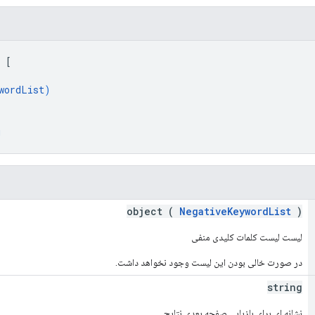
 
[
wordList
)
g
object (
NegativeKeywordList
)
لیست لیست کلمات کلیدی منفی
در صورت خالی بودن این لیست وجود نخواهد داشت.
string
نشانه ای برای بازیابی صفحه بعدی نتایج.