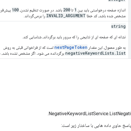
100
200
1
اندازه صفحه درخواستی باید بین
تا
باشد. در صورت تنظیم نشدن،
پیش‌فرض
INVALID_ARGUMENT
مشخص شده باشد، کد خطا
را برمی‌گرداند.
string
نشانه ای که صفحه ای از نتایجی را که سرور باید برگرداند، شناسایی کند.
nextPageToken
به طور معمول، این مقدار
است که از فراخوانی قبلی به روش
negativeKeywordLists.list
برگردانده می شود. اگر مشخص نشده باشد، ص
اسخ حاوی داده هایی با ساختار زیر است: