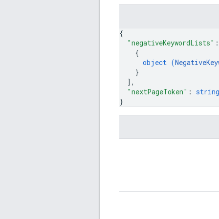
{
"negativeKeywordLists"
:
{
object (
NegativeKey
}
]
,
"nextPageToken"
: 
strin
}