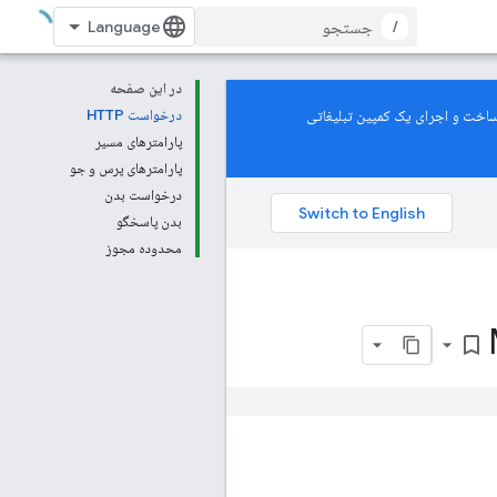
/
در این صفحه
De پشتیبانی می‌کند. برای یادگیری نحوه ساخت و اجرای یک کمپین تبلیغاتی
درخواست HTTP
پارامترهای مسیر
پارامترهای پرس و جو
درخواست بدن
بدن پاسخگو
محدوده مجوز
bookmark_border