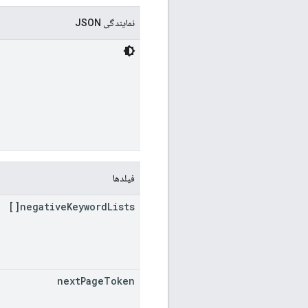
نمایندگی JSON
فیلدها
negative
Keyword
Lists[]
next
Page
Token