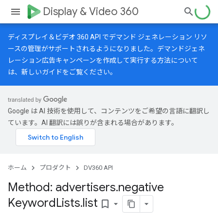
Display & Video 360
ディスプレイ＆ビデオ 360 API でデマンド ジェネレーション リソ
ースの管理がサポートされるようになりました。デマンドジェネ
レーション広告キャンペーンを作成して実行する方法について
は、
新しいガイド
をご覧ください。
Google は AI 技術を使用して、コンテンツをご希望の言語に翻訳し
ています。AI 翻訳には誤りが含まれる場合があります。
ホーム
プロダクト
DV360 API
Method: advertisers
.
negative
Keyword
Lists
.
list
bookmark_border