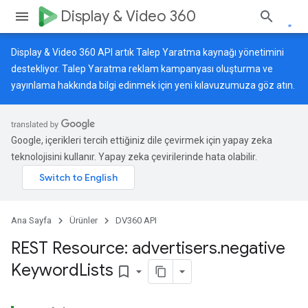
Display & Video 360
Display & Video 360 API artık Talep Yaratma kaynağı yönetimini
destekliyor. Talep Yaratma reklam kampanyası oluşturma ve
yayınlama hakkında bilgi edinmek için
yeni kılavuzumuza
göz atın.
Google, içerikleri tercih ettiğiniz dile çevirmek için yapay zeka
teknolojisini kullanır. Yapay zeka çevirilerinde hata olabilir.
Ana Sayfa
Ürünler
DV360 API
REST Resource: advertisers
.
negative
Keyword
Lists
bookmark_border