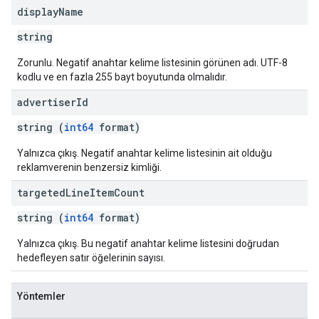
display
Name
string
Zorunlu. Negatif anahtar kelime listesinin görünen adı. UTF-8
kodlu ve en fazla 255 bayt boyutunda olmalıdır.
advertiser
Id
string (
int64
format)
Yalnızca çıkış. Negatif anahtar kelime listesinin ait olduğu
reklamverenin benzersiz kimliği.
targeted
Line
Item
Count
string (
int64
format)
Yalnızca çıkış. Bu negatif anahtar kelime listesini doğrudan
hedefleyen satır öğelerinin sayısı.
Yöntemler