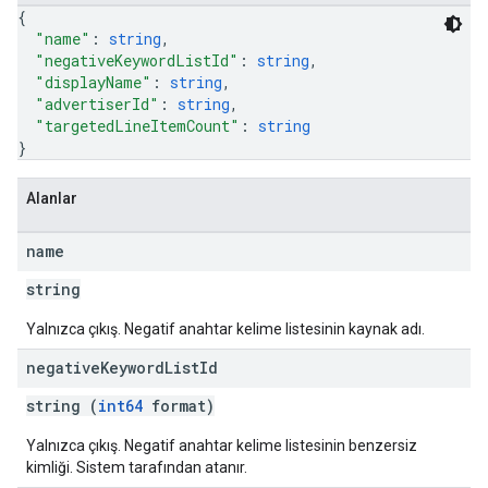
{
"name"
: 
string
,
"negativeKeywordListId"
: 
string
,
"displayName"
: 
string
,
"advertiserId"
: 
string
,
"targetedLineItemCount"
: 
string
}
Alanlar
name
string
Yalnızca çıkış. Negatif anahtar kelime listesinin kaynak adı.
negative
Keyword
List
Id
string (
int64
format)
Yalnızca çıkış. Negatif anahtar kelime listesinin benzersiz
kimliği. Sistem tarafından atanır.