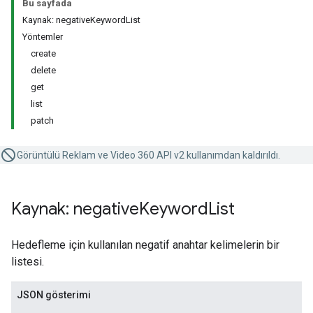
Bu sayfada
Kaynak: negativeKeywordList
Yöntemler
create
delete
get
list
patch
Görüntülü Reklam ve Video 360 API v2 kullanımdan kaldırıldı.
Kaynak: negative
Keyword
List
Hedefleme için kullanılan negatif anahtar kelimelerin bir
listesi.
JSON gösterimi