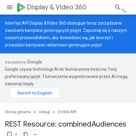
Display & Video 360
Interfejs API Display &Video 360 obsługuje teraz zarządzanie
zasobami kampanii generujących popyt. Zapoznaj się z naszym
nowym przewodnikiem
, aby dowiedzieć się, jak tworzyć i
prowadzić kampanie reklamowe generujące popyt.
Google używa technologii AI do tłumaczenia treści na Twój
preferowany język. Tłumaczenia wygenerowane przez AI mogą
zawierać błędy.
Strona główna
Usługi
DV360 API
REST Resource: combined
Audiences
bookmark_border