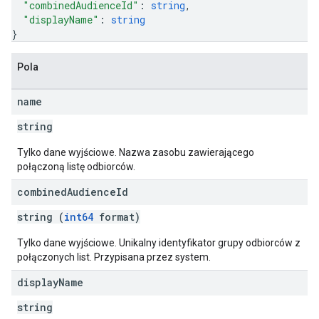
"combinedAudienceId"
: 
string
,
"displayName"
: 
string
}
Pola
name
string
Tylko dane wyjściowe. Nazwa zasobu zawierającego
połączoną listę odbiorców.
combined
Audience
Id
string (
int64
format)
Tylko dane wyjściowe. Unikalny identyfikator grupy odbiorców z
połączonych list. Przypisana przez system.
display
Name
string