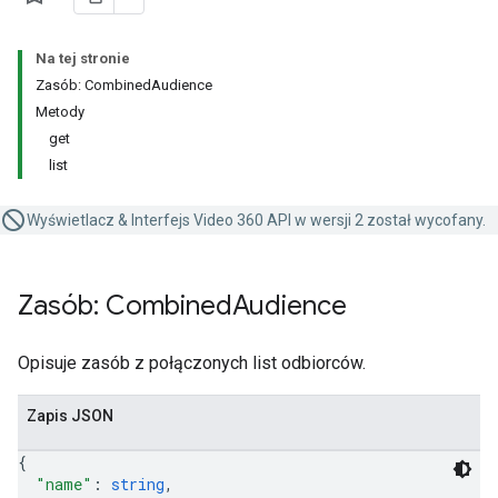
Na tej stronie
Zasób: CombinedAudience
Metody
get
list
Wyświetlacz & Interfejs Video 360 API w wersji 2 został wycofany.
Zasób: Combined
Audience
Opisuje zasób z połączonych list odbiorców.
Zapis JSON
{
"name"
: 
string
,