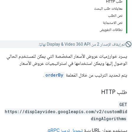
طلب HTTP
معامِلات طلب البحث
نص الطلب
نص الاستجابة
نطاقات التفويض
تم إيقاف الإصدار 2 من Display & Video 360 API نهائيًا.
يسرد خوارزميات عروض الأسعار المخصّصة التي يمكن للمستخدِم الحالي
الوصول إليها ويمكن استخدامها في استراتيجيات عروض الأسعار.
يتم تحديد الترتيب من خلال المَعلمة
orderBy
.
طلب HTTP
GET
https://displayvideo.googleapis.com/v2/customBid
dingAlgorithms
يستخدِم عنوان URL بنية
تحويل ترميز gRPC
.