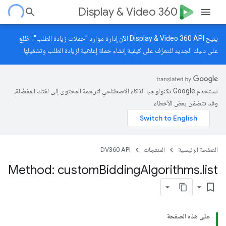
Display & Video 360
يتيح Display & Video 360 API الآن إدارة موارد "حملات زيادة الطلب". اطّلِع
على
دليلنا الجديد
للتعرّف على كيفية إنشاء حملة إعلانية لزيادة الطلب وتشغيلها.
تستخدم Google تكنولوجيا الذكاء الاصطناعي لترجمة المحتوى إلى لغتك المفضّلة،
وقد تتضمّن بعض الأخطاء.
الصفحة الرئيسية
المنتجات
DV360 API
Method: custom
Bidding
Algorithms
.
list
bookmark_border
على هذه الصفحة