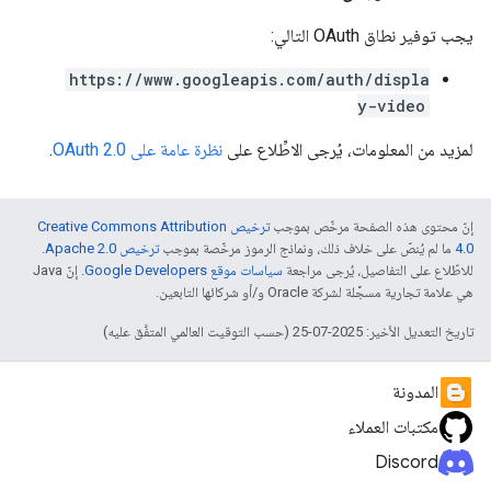
يجب توفير نطاق OAuth التالي:
https://www.googleapis.com/auth/displa
y-video
لمزيد من المعلومات، يُرجى الاطِّلاع على
نظرة عامة على OAuth 2.0
.
إنّ محتوى هذه الصفحة مرخّص بموجب
ترخيص Creative Commons Attribution
4.0‏
ما لم يُنصّ على خلاف ذلك، ونماذج الرموز مرخّصة بموجب
ترخيص Apache 2.0‏
.
للاطّلاع على التفاصيل، يُرجى مراجعة
سياسات موقع Google Developers‏
. إنّ Java
هي علامة تجارية مسجَّلة لشركة Oracle و/أو شركائها التابعين.
تاريخ التعديل الأخير: 2025-07-25 (حسب التوقيت العالمي المتفَّق عليه)
المدونة
مكتبات العملاء
Discord