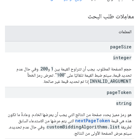
معامِلات طلب البحث
المعلمات
page
Size
integer
200
1
حجم الصفحة المطلوب. يجب أن تتراوح القيمة بين
و
. وفي حال عدم
100
تحديد قيمة، سيتم ضبط القيمة تلقائيًا على "
". تعرض رمز الخطأ
INVALID_ARGUMENT
إذا تم تحديد قيمة غير صالحة.
page
Token
string
هو رمز مميز يحدد صفحة من النتائج التي يجب أن يعرضها الخادم. وعادةً ما تكون
nextPageToken
هذه هي قيمة
التي يتم عرضها من الاستدعاء السابق
customBiddingAlgorithms.list
لطريقة
. وفي حال عدم تحديده،
سيتم عرض الصفحة الأولى من النتائج.