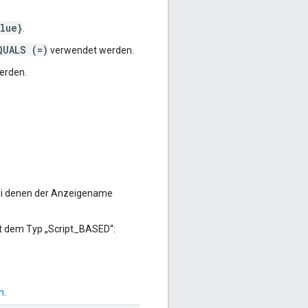
lue}
.
QUALS (=)
verwendet werden.
erden.
 bei denen der Anzeigename
it dem Typ „Script_BASED“:
n
.