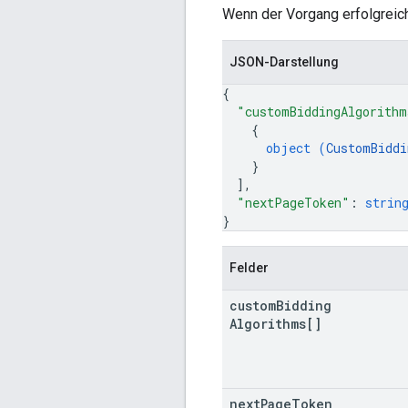
Wenn der Vorgang erfolgreich 
JSON-Darstellung
{
"customBiddingAlgorithm
{
object (
CustomBiddi
}
]
,
"nextPageToken"
: 
strin
}
Felder
custom
Bidding
Algorithms[]
next
Page
Token