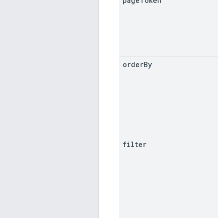
page
Token
order
By
filter