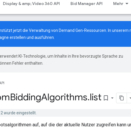
Display & amp; Video 360 API
Bid Manager API
Mehr
terstützt jetzt die Verwaltung von Demand Gen-Ressourcen.
In unserem 
gne erstellen und ausführen.
erwendet KI-Technologie, um Inhalte in Ihre bevorzugte Sprache zu
önnen Fehler enthalten.
API
om
Bidding
Algorithms
.
list
bookmark_border
2 wurde eingestellt.
otsalgorithmen auf, auf die der aktuelle Nutzer zugreifen kann u