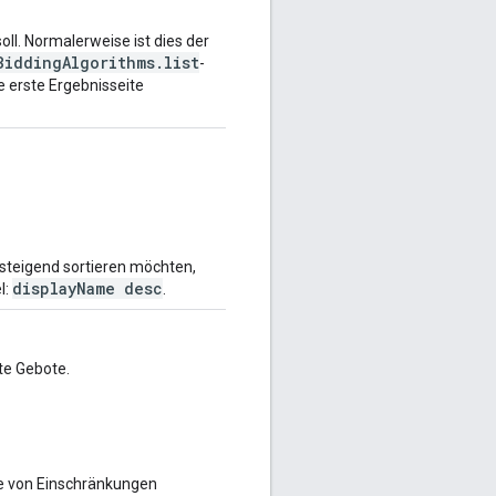
soll. Normalerweise ist dies der
BiddingAlgorithms.list
-
 erste Ergebnisseite
bsteigend sortieren möchten,
displayName desc
l:
.
te Gebote.
ge von Einschränkungen