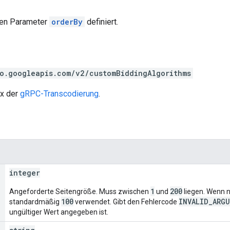
den Parameter
orderBy
definiert.
o.googleapis.com/v2/customBiddingAlgorithms
ax der
gRPC-Transcodierung
.
integer
1
200
Angeforderte Seitengröße. Muss zwischen
und
liegen. Wenn n
100
INVALID_ARG
standardmäßig
verwendet. Gibt den Fehlercode
ungültiger Wert angegeben ist.