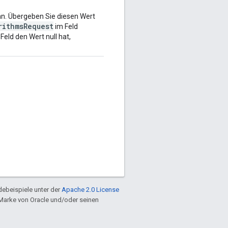
nn. Übergeben Sie diesen Wert
rithmsRequest
im Feld
eld den Wert null hat,
ebeispiele unter der
Apache 2.0 License
e Marke von Oracle und/oder seinen