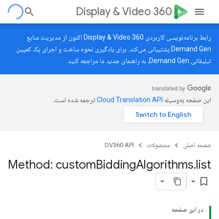
Display & Video 360
رابط برنامه‌نویسی کاربردی Display & Video 360 اکنون از مدیریت منابع
Demand Gen پشتیبانی می‌کند. برای یادگیری نحوه ساخت و اجرای یک کمپین
تبلیغاتی Demand Gen، به
راهنمای جدید
ما مراجعه کنید.
این صفحه به‌وسیله
ترجمه شده است.
صفحه اصلی
محصولات
DV360 API
Method: custom
Bidding
Algorithms
.
list
bookmark_border
در این صفحه