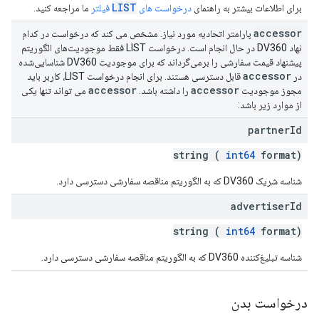
LIST
برای اطلاعات بیشتر به راهنمای
درخواست های
فیلتر
ما مراجعه کنید.
accessor
پارامتر اتحادیه مورد نیاز. مشخص می کند که درخواست در کدام
نهاد DV360 در حال انجام است. درخواست LIST فقط موجودیت‌های الگوریتم
پیشنهاد قیمت سفارشی را برمی‌گرداند که برای موجودیت DV360 شناسایی‌شده
accessor
در
قابل دسترسی هستند. برای انجام درخواست LIST، کاربر باید
accessor
accessor
مجوز موجودیت
را داشته باشد.
می تواند تنها یکی
از موارد زیر باشد:
partner
Id
string (
int64
format)
شناسه شریک DV360 که به الگوریتم مناقصه سفارشی دسترسی دارد.
advertiser
Id
string (
int64
format)
شناسه تبلیغ‌کننده DV360 که به الگوریتم مناقصه سفارشی دسترسی دارد.
درخواست بدن