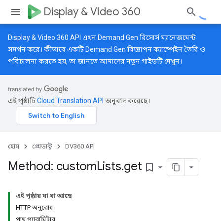
Display & Video 360
Display & Video 360 API এখন Demand Gen রিসোর্স ম্যানেজমেন্ট
সমর্থন করে। কীভাবে একটি Demand Gen বিজ্ঞাপন ক্যাম্পেইন তৈরি ও
পরিচালনা করতে হয়, তা জানতে আমাদের
নতুন গাইডটি
দেখুন।
এই পৃষ্ঠাটি
Cloud Translation API
অনুবাদ করেছে।
হোম
প্রোডাক্ট
DV360 API
Method: custom
Lists
.
get
bookmark_border
এই পৃষ্ঠায় যা যা আছে
HTTP অনুরোধ
পাথ প্যারামিটার