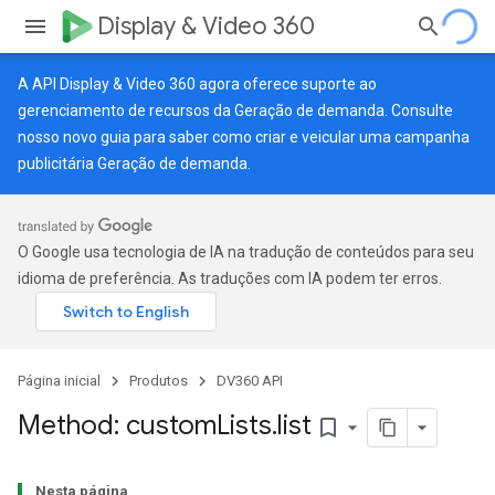
Display & Video 360
A API Display & Video 360 agora oferece suporte ao
gerenciamento de recursos da Geração de demanda. Consulte
nosso
novo guia
para saber como criar e veicular uma campanha
publicitária Geração de demanda.
O Google usa tecnologia de IA na tradução de conteúdos para seu
idioma de preferência. As traduções com IA podem ter erros.
Página inicial
Produtos
DV360 API
Method: custom
Lists
.
list
bookmark_border
Nesta página