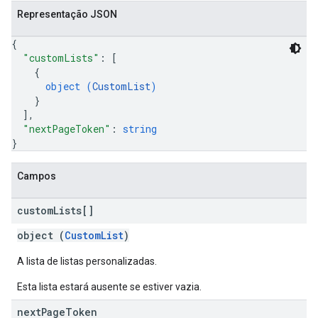
Representação JSON
{
"customLists"
: 
[
{
object (
CustomList
)
}
]
,
"nextPageToken"
: 
string
}
Campos
custom
Lists[]
object (
CustomList
)
A lista de listas personalizadas.
Esta lista estará ausente se estiver vazia.
next
Page
Token