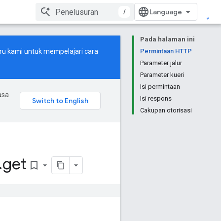
/
Pada halaman ini
ru
kami untuk mempelajari cara
Permintaan HTTP
Parameter jalur
Parameter kueri
Isi permintaan
asa
Isi respons
Cakupan otorisasi
.
get
bookmark_border