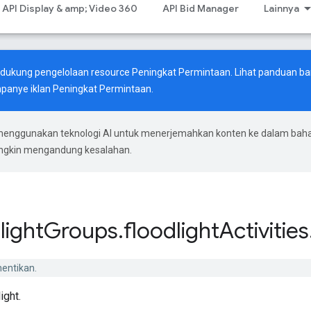
API Display & amp; Video 360
API Bid Manager
Lainnya
endukung pengelolaan resource Peningkat Permintaan. Lihat
panduan ba
anye iklan Peningkat Permintaan.
menggunakan teknologi AI untuk menerjemahkan konten ke dalam bah
ungkin mengandung kesalahan.
light
Groups
.
floodlight
Activities
hentikan.
ight.