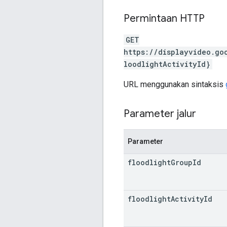
Permintaan HTTP
GET
https://displayvideo.go
loodlightActivityId}
URL menggunakan sintaksis
Parameter jalur
Parameter
floodlight
Group
Id
floodlight
Activity
Id