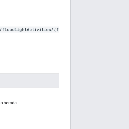
/floodlightActivities/{f
ta berada.