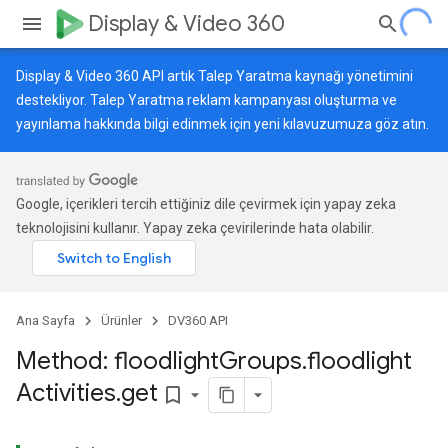
Display & Video 360
Display & Video 360 API artık Talep Yaratma kaynağı yönetimini
destekliyor. Talep Yaratma reklam kampanyası oluşturma ve
yayınlama hakkında bilgi edinmek için
yeni kılavuzumuza
göz atın.
Google, içerikleri tercih ettiğiniz dile çevirmek için yapay zeka
teknolojisini kullanır. Yapay zeka çevirilerinde hata olabilir.
Ana Sayfa
Ürünler
DV360 API
Method: floodlight
Groups
.
floodlight
Activities
.
get
bookmark_border