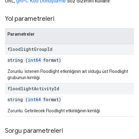
URL,
gRPC Kod Dönüştürme
söz dizimini kullanır.
Yol parametreleri
Parametreler
floodlight
Group
Id
string (
int64
format)
Zorunlu. İstenen Floodlight etkinliğinin ait olduğu üst Floodlight
grubunun kimliği.
floodlight
Activity
Id
string (
int64
format)
Zorunlu. Getirilecek Floodlight etkinliğinin kimliği.
Sorgu parametreleri