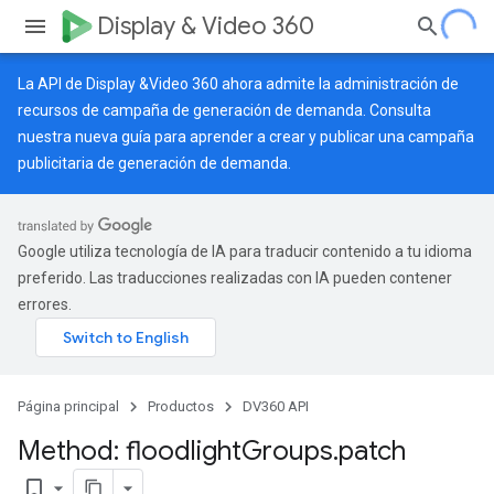
Display & Video 360
La API de Display &Video 360 ahora admite la administración de
recursos de campaña de generación de demanda. Consulta
nuestra
nueva guía
para aprender a crear y publicar una campaña
publicitaria de generación de demanda.
Google utiliza tecnología de IA para traducir contenido a tu idioma
preferido. Las traducciones realizadas con IA pueden contener
errores.
Página principal
Productos
DV360 API
Method: floodlight
Groups
.
patch
bookmark_border