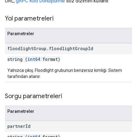
URL,
gRPC Kod Dönüştürme
söz dizimini kullanır.
Yol parametreleri
Parametreler
floodlight
Group
.
floodlight
Group
Id
string (
int64
format)
Yalnızca çıkış. Floodlight grubunun benzersiz kimliği. Sistem
tarafından atanır.
Sorgu parametreleri
Parametreler
partner
Id
string (
int64
format)