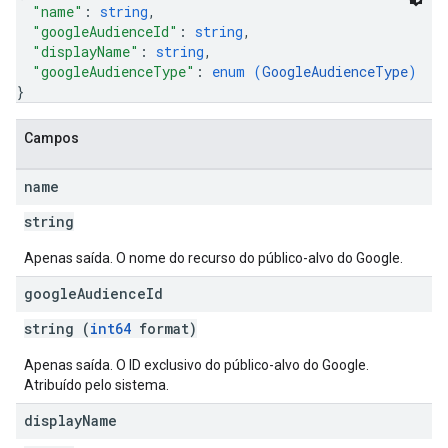
"name"
: 
string
,
"googleAudienceId"
: 
string
,
"displayName"
: 
string
,
"googleAudienceType"
: 
enum (
GoogleAudienceType
)
}
Campos
name
string
Apenas saída. O nome do recurso do público-alvo do Google.
google
Audience
Id
string (
int64
format)
Apenas saída. O ID exclusivo do público-alvo do Google.
Atribuído pelo sistema.
display
Name