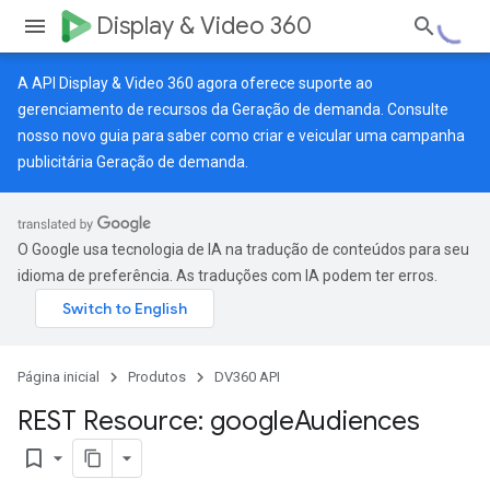
Display & Video 360
A API Display & Video 360 agora oferece suporte ao
gerenciamento de recursos da Geração de demanda. Consulte
nosso
novo guia
para saber como criar e veicular uma campanha
publicitária Geração de demanda.
O Google usa tecnologia de IA na tradução de conteúdos para seu
idioma de preferência. As traduções com IA podem ter erros.
Página inicial
Produtos
DV360 API
REST Resource: google
Audiences
bookmark_border