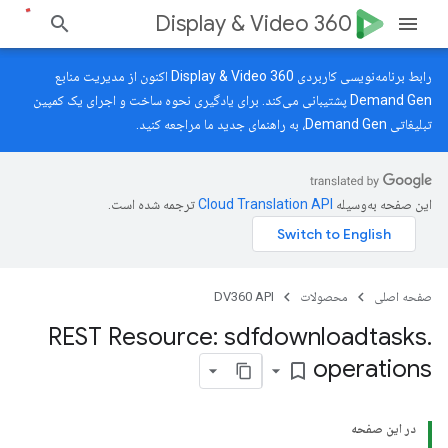
Display & Video 360
رابط برنامه‌نویسی کاربردی Display & Video 360 اکنون از مدیریت منابع
Demand Gen پشتیبانی می‌کند. برای یادگیری نحوه ساخت و اجرای یک کمپین
تبلیغاتی Demand Gen، به
راهنمای جدید
ما مراجعه کنید.
این صفحه به‌وسیله
ترجمه شده است.
صفحه اصلی
محصولات
DV360 API
REST Resource: sdfdownloadtasks
.
operations
bookmark_border
در این صفحه