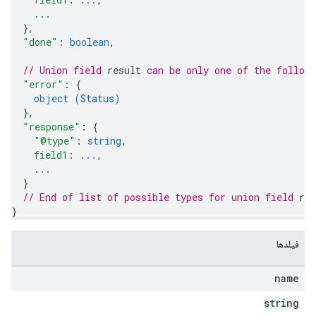
...
}
,
"done"
: 
boolean
,
// Union field 
result
 can be only one of the follow
"error"
: 
{
object (
Status
)
}
,
"response"
: 
{
"@type"
: 
string
,
field1
: 
...
,
...
}
// End of list of possible types for union field 
res
}
فیلدها
name
string