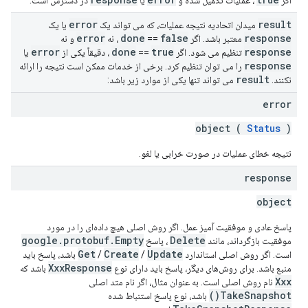
اگر
، عملیات تکمیل شده و
یا
در دسترس است.
error
result
میدان اتحادیه نتیجه عملیات، که می تواند یک
یا یک
error
done
false
response
معتبر باشد. اگر
==
، نه
و نه
error
done
true
response
تنظیم می شود. اگر
==
، دقیقاً یکی از
یا
response
را می توان تنظیم کرد. برخی از خدمات ممکن است نتیجه را ارائه
result
نکنند.
می تواند تنها یکی از موارد زیر باشد:
error
object (
Status
)
نتیجه خطای عملیات در صورت خرابی یا لغو.
response
object
پاسخ عادی و موفقیت آمیز عمل. اگر روش اصلی هیچ داده‌ای را در مورد
google.protobuf.Empty
Delete
موفقیت بازگرداند، مانند
، پاسخ
Get
Create
Update
است. اگر روش اصلی استاندارد
/
/
باشد، پاسخ باید
XxxResponse
منبع باشد. برای روش‌های دیگر، پاسخ باید دارای نوع
باشد که
Xxx
نام روش اصلی است. به عنوان مثال، اگر نام متد اصلی
TakeSnapshot()
باشد، نوع پاسخ استنباط شده