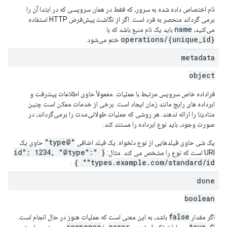
نام اختصاص داده شده به سرور، که فقط در همان سرویسی که در ابتدا آن را
برمی گرداند منحصر به فرد است. اگر از نگاشت پیش‌فرض HTTP استفاده
name
می‌کنید،
باید یک نام منبع باشد که با
operations/{unique_id}
ختم می‌شود.
metadata
object
فراداده خاص سرویس مرتبط با عملیات. معمولاً حاوی اطلاعات پیشرفت و
ابرداده های رایج مانند زمان ایجاد است. برخی از خدمات ممکن است چنین
متادیتا را ارائه ندهند. هر روشی که عملیات طولانی‌مدت را برمی‌گرداند، در
صورت وجود، باید نوع ابرداده را مستند کند.
"@type"
یک شی حاوی فیلدهایی از نوع دلخواه. یک فیلد اضافی
حاوی یک
{ "id": 1234, "@type":
URI است که نوع را مشخص می کند. مثال:
"types.example.com/standard/id" }
.
done
boolean
false
اگر مقدار
باشد، به این معنی است که عملیات هنوز در حال انجام است.
response
error
true