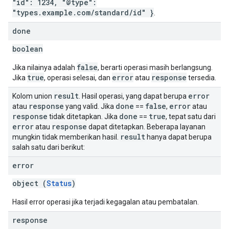
"id": 1234, "@type":
"types.example.com/standard/id" }
.
done
boolean
false
Jika nilainya adalah
, berarti operasi masih berlangsung.
true
error
response
Jika
, operasi selesai, dan
atau
tersedia.
result
error
Kolom union
. Hasil operasi, yang dapat berupa
response
done
false
error
atau
yang valid. Jika
==
,
atau
response
done
true
tidak ditetapkan. Jika
==
, tepat satu dari
error
response
atau
dapat ditetapkan. Beberapa layanan
result
mungkin tidak memberikan hasil.
hanya dapat berupa
salah satu dari berikut:
error
object (
Status
)
Hasil error operasi jika terjadi kegagalan atau pembatalan.
response