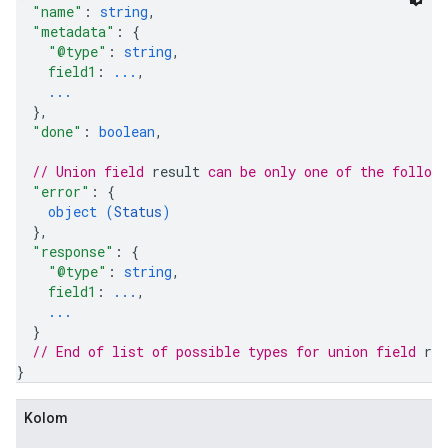
"name"
: 
string
,
"metadata"
: 
{
"@type"
: 
string
,
field1
: 
...
,
...
}
,
"done"
: 
boolean
,
// Union field 
result
 can be only one of the follow
"error"
: 
{
object (
Status
)
}
,
"response"
: 
{
"@type"
: 
string
,
field1
: 
...
,
...
}
// End of list of possible types for union field 
res
}
Kolom