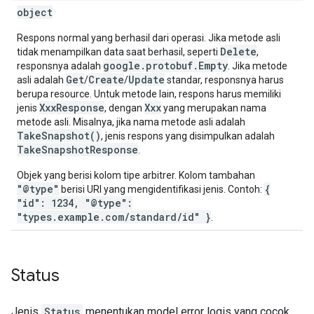
object
Respons normal yang berhasil dari operasi. Jika metode asli
Delete
tidak menampilkan data saat berhasil, seperti
,
google.protobuf.Empty
responsnya adalah
. Jika metode
Get
Create
Update
asli adalah
/
/
standar, responsnya harus
berupa resource. Untuk metode lain, respons harus memiliki
XxxResponse
Xxx
jenis
, dengan
yang merupakan nama
metode asli. Misalnya, jika nama metode asli adalah
TakeSnapshot()
, jenis respons yang disimpulkan adalah
TakeSnapshotResponse
.
Objek yang berisi kolom tipe arbitrer. Kolom tambahan
"@type"
{
berisi URI yang mengidentifikasi jenis. Contoh:
"id": 1234, "@type":
"types.example.com/standard/id" }
.
Status
Jenis
Status
menentukan model error logis yang cocok