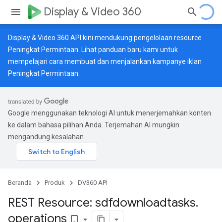
Display & Video 360
Display & Video 360 API kini mendukung pengelolaan resource
Peningkat Permintaan. Lihat
panduan baru
kami untuk
mempelajari cara membuat dan menjalankan kampanye iklan
Peningkat Permintaan.
Google menggunakan teknologi AI untuk menerjemahkan konten
ke dalam bahasa pilihan Anda. Terjemahan AI mungkin
mengandung kesalahan.
Beranda
Produk
DV360 API
REST Resource: sdfdownloadtasks
.
operations
bookmark_border