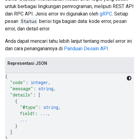
untuk berbagai lingkungan pemrograman, meliputi REST API
dan RPC API. Jenis error ini digunakan oleh
gRPC
. Setiap
pesan
Status
berisi tiga bagian data: kode error, pesan
error, dan detail error.
Anda dapat mencari tahu lebih lanjut tentang model error ini
dan cara penanganannya di
Panduan Desain API
.
Representasi JSON
{
"code"
: 
integer
,
"message"
: 
string
,
"details"
: 
[
{
"@type"
: 
string
,
field1
: 
...
,
...
}
]
}