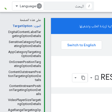
/
على هذه الصفحة
ية لزيادة الطلب وتشغيلها.
المورد: TargetOption
DigitalContentLabelTar
getingOptionDetails
SensitiveCategoryTarg
etingOptionDetails
AppCategoryTargeting
OptionDetails
OnScreenPositionTarg
etingOptionDetails
ContentOutstreamPosi
RES
tionTargetingOptionDe
bookmark_border
tails
ContentInstreamPositi
onTargetingOptionDet
ails
VideoPlayerSizeTargeti
ngOptionDetails
AgeRangeTargetingOp