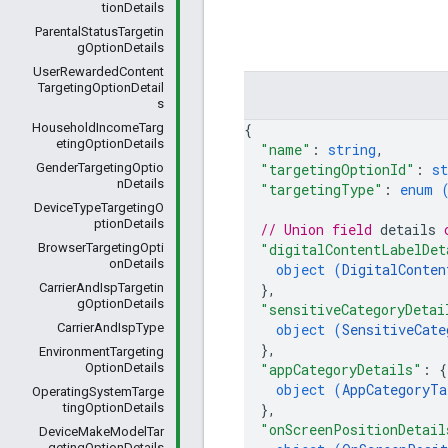
tionDetails
ParentalStatusTargetin
gOptionDetails
UserRewardedContent
TargetingOptionDetail
s
{
HouseholdIncomeTarg
etingOptionDetails
"name"
: 
string
,
"targetingOptionId"
: 
st
GenderTargetingOptio
nDetails
"targetingType"
: 
enum 
DeviceTypeTargetingO
ptionDetails
// Union field 
details
 
"digitalContentLabelDet
BrowserTargetingOpti
onDetails
object (
DigitalConten
}
,
CarrierAndIspTargetin
gOptionDetails
"sensitiveCategoryDetai
object (
SensitiveCate
CarrierAndIspType
}
,
EnvironmentTargeting
"appCategoryDetails"
: 
{
OptionDetails
object (
AppCategoryTa
OperatingSystemTarge
}
,
tingOptionDetails
"onScreenPositionDetail
DeviceMakeModelTar
getingOptionDetails