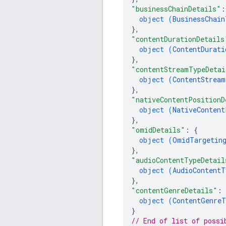
"businessChainDetails"
:
object (
BusinessChain
}
,
"contentDurationDetails
object (
ContentDurati
}
,
"contentStreamTypeDetai
object (
ContentStream
}
,
"nativeContentPositionD
object (
NativeContent
}
,
"omidDetails"
: 
{
object (
OmidTargeting
}
,
"audioContentTypeDetail
object (
AudioContentT
}
,
"contentGenreDetails"
: 
object (
ContentGenreT
}
// End of list of possi