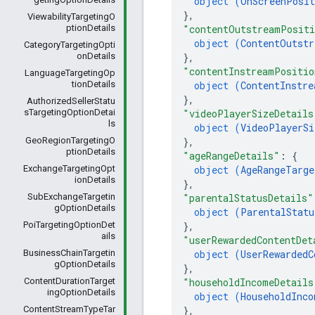
object (
OnScreenPosit
}
,
ViewabilityTargetingO
"contentOutstreamPositi
ptionDetails
object (
ContentOutstr
CategoryTargetingOpti
}
,
onDetails
"contentInstreamPositio
LanguageTargetingOp
object (
ContentInstre
tionDetails
}
,
AuthorizedSellerStatu
"videoPlayerSizeDetails
sTargetingOptionDetai
ls
object (
VideoPlayerSi
}
,
GeoRegionTargetingO
ptionDetails
"ageRangeDetails"
: 
{
object (
AgeRangeTarge
ExchangeTargetingOpt
ionDetails
}
,
"parentalStatusDetails"
SubExchangeTargetin
gOptionDetails
object (
ParentalStatu
}
,
PoiTargetingOptionDet
ails
"userRewardedContentDet
object (
UserRewardedC
BusinessChainTargetin
gOptionDetails
}
,
"householdIncomeDetails
ContentDurationTarget
ingOptionDetails
object (
HouseholdInco
}
,
ContentStreamTypeTar