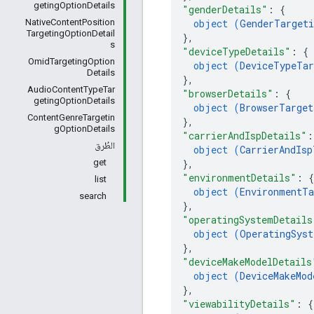
getingOptionDetails
"genderDetails"
: 
{
object (
GenderTargeti
NativeContentPosition
TargetingOptionDetail
}
,
s
"deviceTypeDetails"
: 
{
OmidTargetingOption
object (
DeviceTypeTar
Details
}
,
AudioContentTypeTar
"browserDetails"
: 
{
getingOptionDetails
object (
BrowserTarget
ContentGenreTargetin
}
,
gOptionDetails
"carrierAndIspDetails"
:
الطُرق
object (
CarrierAndIsp
}
,
get
"environmentDetails"
: 
{
list
object (
EnvironmentTa
search
}
,
"operatingSystemDetails
object (
OperatingSyst
}
,
"deviceMakeModelDetails
object (
DeviceMakeMod
}
,
"viewabilityDetails"
: 
{