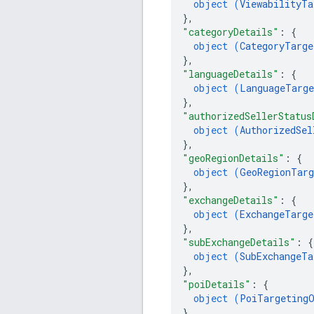
object (
ViewabilityTa
}
,
"categoryDetails"
: 
{
object (
CategoryTarge
}
,
"languageDetails"
: 
{
object (
LanguageTarge
}
,
"authorizedSellerStatus
object (
AuthorizedSel
}
,
"geoRegionDetails"
: 
{
object (
GeoRegionTarg
}
,
"exchangeDetails"
: 
{
object (
ExchangeTarge
}
,
"subExchangeDetails"
: 
{
object (
SubExchangeTa
}
,
"poiDetails"
: 
{
object (
PoiTargetingO
}
,