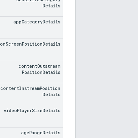
Details
app
Category
Details
on
Screen
Position
Details
content
Outstream
Position
Details
content
Instream
Position
Details
video
Player
Size
Details
age
Range
Details