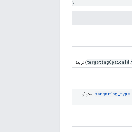
}
targetingOptionId
,
} فريدة.
targeting
_
type
ا
. يمكن أن