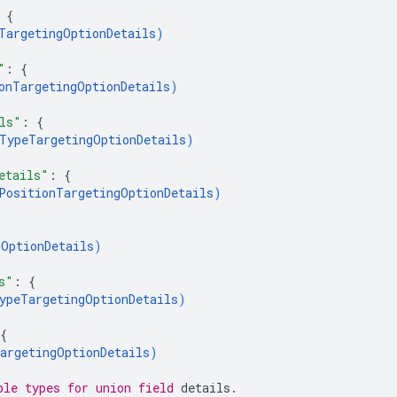
 
{
TargetingOptionDetails
)
"
: 
{
onTargetingOptionDetails
)
ls"
: 
{
TypeTargetingOptionDetails
)
etails"
: 
{
PositionTargetingOptionDetails
)
OptionDetails
)
s"
: 
{
ypeTargetingOptionDetails
)
{
argetingOptionDetails
)
ble types for union field 
details
.