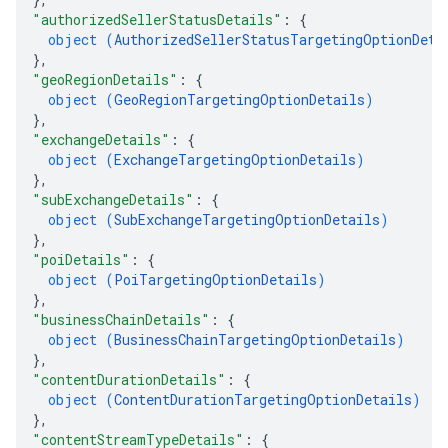
"authorizedSellerStatusDetails"
: 
{
object (
AuthorizedSellerStatusTargetingOptionDeta
}
,
"geoRegionDetails"
: 
{
object (
GeoRegionTargetingOptionDetails
)
}
,
"exchangeDetails"
: 
{
object (
ExchangeTargetingOptionDetails
)
}
,
"subExchangeDetails"
: 
{
object (
SubExchangeTargetingOptionDetails
)
}
,
"poiDetails"
: 
{
object (
PoiTargetingOptionDetails
)
}
,
"businessChainDetails"
: 
{
object (
BusinessChainTargetingOptionDetails
)
}
,
"contentDurationDetails"
: 
{
object (
ContentDurationTargetingOptionDetails
)
}
,
"contentStreamTypeDetails"
: 
{