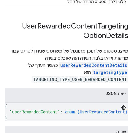
פלט בלבד. סטטוס ההורה של קהל.
User
Rewarded
Content
Targeting
Option
Details
מייצג סטטוס של תוכן מתוגמל של משתמש שניתן לטרגט עבור
מודעות וידאו בלבד. השדה הזה יאוכלס בשדה
userRewardedContentDetails
כאשר הערך של
targetingType
הוא
.
TARGETING_TYPE_USER_REWARDED_CONTENT
ייצוג JSON
{
"userRewardedContent"
: 
enum (
UserRewardedContent
)
}
שדות