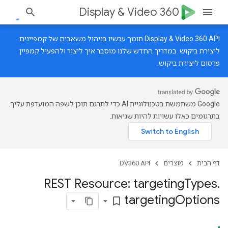
Display & Video 360
‫Display & Video 360 API תומך עכשיו בניהול משאבים של קמפיינים
ליצירת ביקוש.
במדריך החדש
שלנו מוסבר איך ליצור ולהפעיל קמפיין
פרסום ליצירת ביקוש.
‫Google משתמשת בטכנולוגיית AI כדי לתרגם תוכן לשפה המועדפת עליך.
בתרגומים כאלו עשויות להיות שגיאות.
דף הבית
מוצרים
DV360 API
REST Resource: targeting
Types
.
targeting
Options
bookmark_border