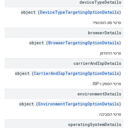
device
Type
Details
object (
DeviceTypeTargetingOptionDetails
)
פרטי סוג המכשיר.
browser
Details
object (
BrowserTargetingOptionDetails
)
פרטי הדפדפן.
carrier
And
Isp
Details
object (
CarrierAndIspTargetingOptionDetails
)
פרטי הספק ו-ISP.
environment
Details
object (
EnvironmentTargetingOptionDetails
)
פרטי הסביבה.
operating
System
Details