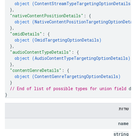
object (
ContentStreamTypeTargetingOptionDetails
)
}
,
"nativeContentPositionDetails"
: 
{
object (
NativeContentPositionTargetingOptionDetai
}
,
"omidDetails"
: 
{
object (
OmidTargetingOptionDetails
)
}
,
"audioContentTypeDetails"
: 
{
object (
AudioContentTypeTargetingOptionDetails
)
}
,
"contentGenreDetails"
: 
{
object (
ContentGenreTargetingOptionDetails
)
}
// End of list of possible types for union field 
det
}
שדות
name
string