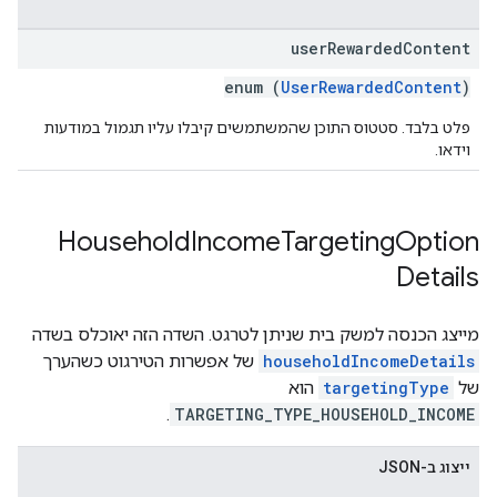
user
Rewarded
Content
enum (
UserRewardedContent
)
פלט בלבד. סטטוס התוכן שהמשתמשים קיבלו עליו תגמול במודעות
וידאו.
Household
Income
Targeting
Option
Details
מייצג הכנסה למשק בית שניתן לטרגט. השדה הזה יאוכלס בשדה
householdIncomeDetails
של אפשרות הטירגוט כשהערך
של
targetingType
הוא
.
TARGETING_TYPE_HOUSEHOLD_INCOME
ייצוג ב-JSON