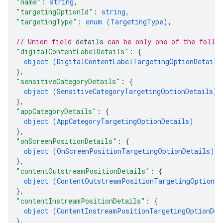
"name"
: 
string
,
"targetingOptionId"
: 
string
,
"targetingType"
: 
enum (
TargetingType
)
,
// Union field 
details
 can be only one of the follo
"digitalContentLabelDetails"
: 
{
object (
DigitalContentLabelTargetingOptionDetails
}
,
"sensitiveCategoryDetails"
: 
{
object (
SensitiveCategoryTargetingOptionDetails
)
}
,
"appCategoryDetails"
: 
{
object (
AppCategoryTargetingOptionDetails
)
}
,
"onScreenPositionDetails"
: 
{
object (
OnScreenPositionTargetingOptionDetails
)
}
,
"contentOutstreamPositionDetails"
: 
{
object (
ContentOutstreamPositionTargetingOptionDe
}
,
"contentInstreamPositionDetails"
: 
{
object (
ContentInstreamPositionTargetingOptionDet
}
,