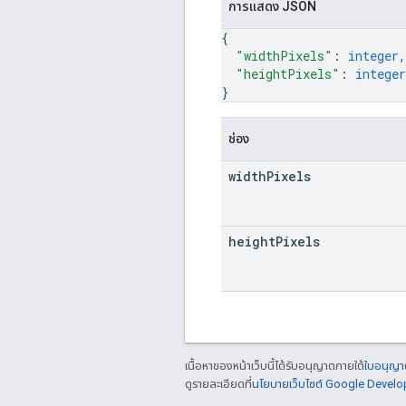
การแสดง JSON
{
"widthPixels"
: 
integer
,
"heightPixels"
: 
integer
}
ช่อง
width
Pixels
height
Pixels
เนื้อหาของหน้าเว็บนี้ได้รับอนุญาตภายใต้
ใบอนุญาต
ดูรายละเอียดที่
นโยบายเว็บไซต์ Google Develo