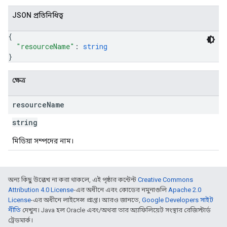
JSON প্রতিনিধিত্ব
{
"resourceName"
: 
string
}
ক্ষেত্র
resource
Name
string
মিডিয়া সম্পদের নাম।
অন্য কিছু উল্লেখ না করা থাকলে, এই পৃষ্ঠার কন্টেন্ট
Creative Commons
Attribution 4.0 License
-এর অধীনে এবং কোডের নমুনাগুলি
Apache 2.0
License
-এর অধীনে লাইসেন্স প্রাপ্ত। আরও জানতে,
Google Developers সাইট
নীতি
দেখুন। Java হল Oracle এবং/অথবা তার অ্যাফিলিয়েট সংস্থার রেজিস্টার্ড
ট্রেডমার্ক।