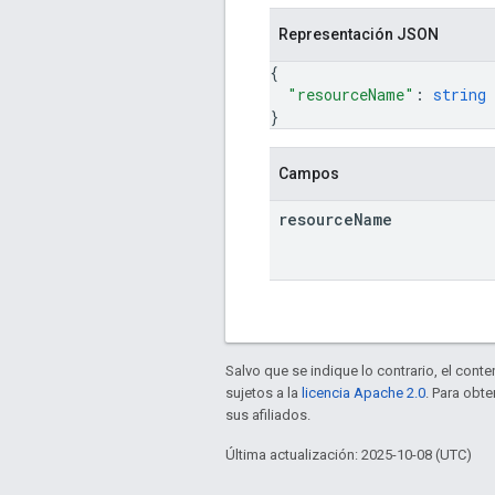
Representación JSON
{
"resourceName"
: 
string
}
Campos
resource
Name
Salvo que se indique lo contrario, el cont
sujetos a la
licencia Apache 2.0
. Para obt
sus afiliados.
Última actualización: 2025-10-08 (UTC)