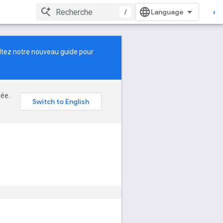
/
ltez notre
nouveau guide
pour
rée.