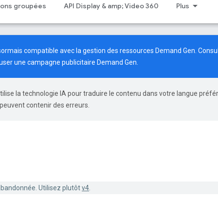
tions groupées
API Display & amp; Video 360
Plus
ésormais compatible avec la gestion des ressources Demand Gen. Consu
fuser une campagne publicitaire Demand Gen.
tilise la technologie IA pour traduire le contenu dans votre langue préfé
peuvent contenir des erreurs.
abandonnée. Utilisez plutôt
v4
.