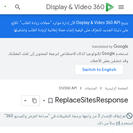
Display & Video 360
يتيح Display & Video 360 API الآن إدارة موارد "حملات زيادة الطلب". اطّلِع
على
دليلنا الجديد
للتعرّف على كيفية إنشاء حملة إعلانية لزيادة الطلب وتشغيلها.
تستخدم Google تكنولوجيا الذكاء الاصطناعي لترجمة المحتوى إلى لغتك المفضّلة،
وقد تتضمّن بعض الأخطاء.
الصفحة الرئيسية
المنتجات
DV360 API
Replace
Sites
Response
bookmark_border
تم إيقاف الإصدار 3 من واجهة برمجة التطبيقات في "مساحة العرض والفيديو 360".
استخدِم
v4
بدلاً من ذلك.