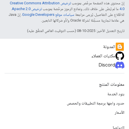
إنّ محتوى هذه الصفحة مرخّص بموجب
ترخيص Creative Commons Attribution
4.0‏
ما لم يُنصّ على خلاف ذلك، ونماذج الرموز مرخّصة بموجب
ترخيص Apache 2.0‏
.
للاطّلاع على التفاصيل، يُرجى مراجعة
سياسات موقع Google Developers‏
. إنّ Java
هي علامة تجارية مسجَّلة لشركة Oracle و/أو شركائها التابعين.
تاريخ التعديل الأخير: 2025-10-08 (حسب التوقيت العالمي المتفَّق عليه)
المدونة
مكتبات العملاء
Discord
معلومات المنتج
بنود الخدمة
حدود واجهة برمجة التطبيقات والحصص
الأسعار
التواصل