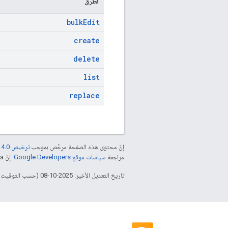
الطُرق
bulk
Edit
create
delete
list
replace
إنّ محتوى هذه الصفحة مرخّص بموجب
ترخيص Creative Commons Attribution 4.0‏
مراجعة
سياسات موقع Google Developers‏
. إنّ Java هي علامة تجارية مسجَّلة لشركة Oracle و/أو شركائها التابعين.
تاريخ التعديل الأخير: 2025-10-08 (حسب التوقيت العالمي المتفَّق عليه)