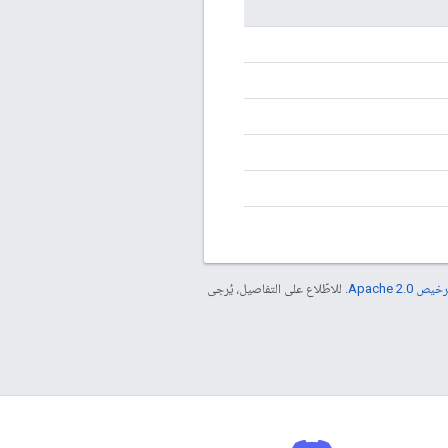
خيص Apache 2.0‏
. للاطّلاع على التفاصيل، يُرجى