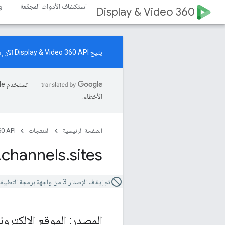
استكشاف الأدوات المجمّعة
و
Display & Video 360
يتيح Display & Video 360 API الآن إدارة موارد "حملات زيادة الطلب". اطّلِع على
الأخطاء.
الصفحة الرئيسية
المنتجات
0 API
.
channels
.
sites
تم إيقاف الإصدار 3 من واجهة برمجة التطبيقات في "مساحة العرض والفيديو 360". استخدِم
المصدر: الموقع الإلكترون