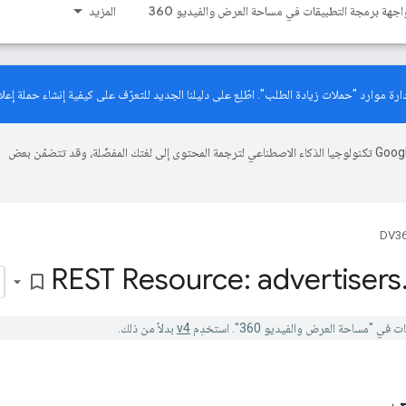
اجهة برمجة التطبيقات في مساحة العرض والفيديو 360
المزيد
دليلنا الجديد
للتعرّف على كيفية إنشاء حملة إعلان
تستخدم Google تكنولوجيا الذكاء الاصطناعي لترجمة المحتوى إلى لغتك المفضّلة، وقد تتضمّن بعض
DV36
REST Resource: advertisers
bookmark_border
v4
بدلاً من ذلك.
ي