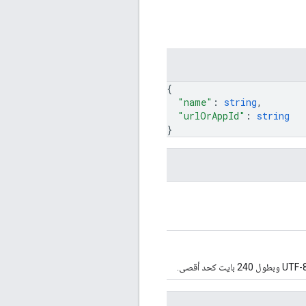
{
"name"
: 
string
,
"urlOrAppId"
: 
string
}