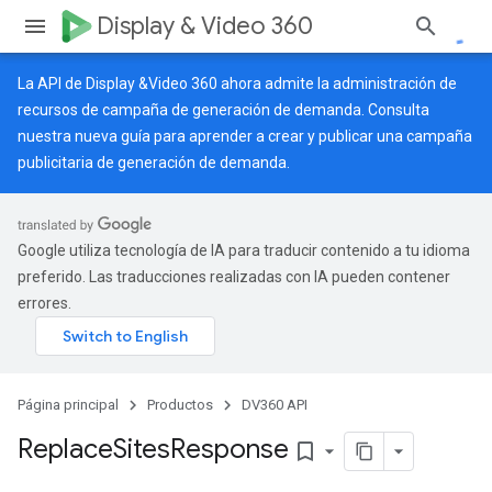
Display & Video 360
La API de Display &Video 360 ahora admite la administración de
recursos de campaña de generación de demanda. Consulta
nuestra
nueva guía
para aprender a crear y publicar una campaña
publicitaria de generación de demanda.
Google utiliza tecnología de IA para traducir contenido a tu idioma
preferido. Las traducciones realizadas con IA pueden contener
errores.
Página principal
Productos
DV360 API
Replace
Sites
Response
bookmark_border