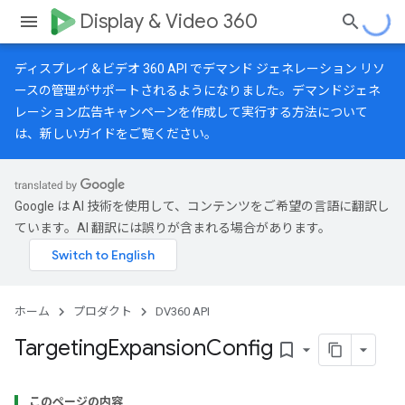
Display & Video 360
ディスプレイ＆ビデオ 360 API でデマンド ジェネレーション リソ
ースの管理がサポートされるようになりました。デマンドジェネ
レーション広告キャンペーンを作成して実行する方法について
は、
新しいガイド
をご覧ください。
Google は AI 技術を使用して、コンテンツをご希望の言語に翻訳し
ています。AI 翻訳には誤りが含まれる場合があります。
ホーム
プロダクト
DV360 API
Targeting
Expansion
Config
bookmark_border
このページの内容