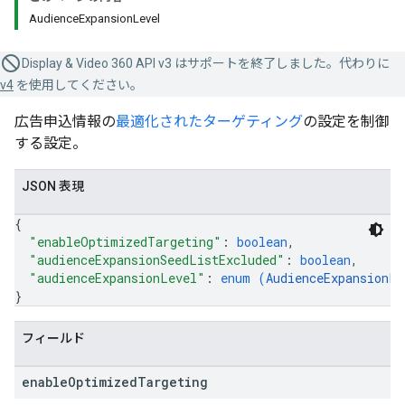
AudienceExpansionLevel
Display & Video 360 API v3 はサポートを終了しました。代わりに
v4
を使用してください。
広告申込情報の
最適化されたターゲティング
の設定を制御
する設定。
JSON 表現
{
"enableOptimizedTargeting"
: 
boolean
,
"audienceExpansionSeedListExcluded"
: 
boolean
,
"audienceExpansionLevel"
: 
enum (
AudienceExpansionLe
}
フィールド
enable
Optimized
Targeting