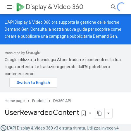
Display & Video 360
L'API Display & Video 360 ora supporta la gestione delle risorse
Demand Gen. Consulta la nostra
nuova guida
per scoprire come
creare e pubblicare una campagna pubblicitaria Demand Gen.
Google utilizza la tecnologia AI per tradurre i contenuti nella tua
lingua preferita. Le traduzioni generate dall'AI potrebbero
contenere errori.
Home page
Prodotti
DV360 API
User
Rewarded
Content
bookmark_border
L'API Display & Video 360 v3 è stata ritirata. Utilizza invece
v4
.