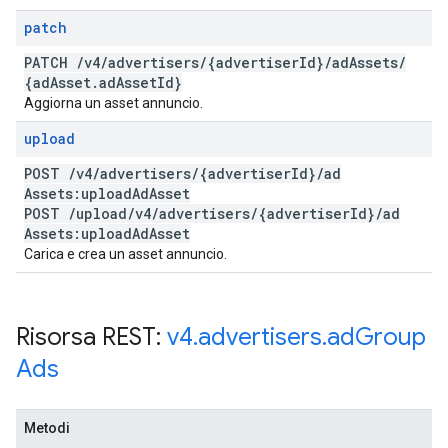
patch
PATCH
/
v4
/
advertisers
/
{advertiser
Id}
/
ad
Assets
/
{ad
Asset
.
ad
Asset
Id}
Aggiorna un asset annuncio.
upload
POST
/
v4
/
advertisers
/
{advertiser
Id}
/
ad
Assets:upload
Ad
Asset
POST
/
upload
/
v4
/
advertisers
/
{advertiser
Id}
/
ad
Assets:upload
Ad
Asset
Carica e crea un asset annuncio.
Risorsa REST:
v4
.
advertisers
.
ad
Group
Ads
Metodi