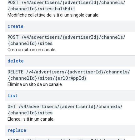
POST
/
v4
/
advertisers
/
{advertiser
Id}
/
channels
/
{channel
Id}
/
sites:bulk
Edit
Modifiche collettive dei siti di un singolo canale.
create
POST
/
v4
/
advertisers
/
{advertiser
Id}
/
channels
/
{channel
Id}
/
sites
Crea un sito in un canale.
delete
DELETE
/
v4
/
advertisers
/
{advertiser
Id}
/
channels
/
{channel
Id}
/
sites
/
{url
Or
App
Id}
Elimina un sito da un canale.
list
GET
/
v4
/
advertisers
/
{advertiser
Id}
/
channels
/
{channel
Id}
/
sites
Elenca i siti in un canale.
replace