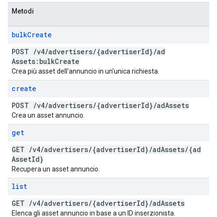
Metodi
bulk
Create
POST
/
v4
/
advertisers
/
{advertiser
Id}
/
ad
Assets:bulk
Create
Crea più asset dell'annuncio in un'unica richiesta.
create
POST
/
v4
/
advertisers
/
{advertiser
Id}
/
ad
Assets
Crea un asset annuncio.
get
GET
/
v4
/
advertisers
/
{advertiser
Id}
/
ad
Assets
/
{ad
Asset
Id}
Recupera un asset annuncio.
list
GET
/
v4
/
advertisers
/
{advertiser
Id}
/
ad
Assets
Elenca gli asset annuncio in base a un ID inserzionista.