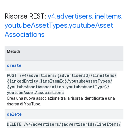
Risorsa REST:
v4
.
advertisers
.
line
Items
.
youtube
Asset
Types
.
youtube
Asset
Associations
Metodi
create
POST
/
v4
/
advertisers
/
{advertiser
Id}
/
line
Items
/
{linked
Entity
.
line
Item
Id}
/
youtube
Asset
Types
/
{youtube
Asset
Association
.
youtube
Asset
Type}
/
youtube
Asset
Associations
Crea una nuova associazione tra la risorsa identificata e una
risorsa di YouTube.
delete
DELETE
/
v4
/
advertisers
/
{advertiser
Id}
/
line
Items
/