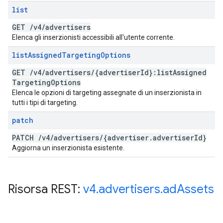
list
GET
/
v4
/
advertisers
Elenca gli inserzionisti accessibili all'utente corrente.
list
Assigned
Targeting
Options
GET
/
v4
/
advertisers
/
{advertiser
Id}:list
Assigned
Targeting
Options
Elenca le opzioni di targeting assegnate di un inserzionista in
tutti i tipi di targeting.
patch
PATCH
/
v4
/
advertisers
/
{advertiser
.
advertiser
Id}
Aggiorna un inserzionista esistente.
Risorsa REST:
v4
.
advertisers
.
ad
Assets