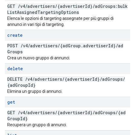
GET
/
v4
/
advertisers
/
{advertiser
Id}
/
ad
Groups:bulk
List
Assigned
Targeting
Options
Elenca le opzioni di targeting assegnate per più gruppi di
annunci in vari tipi di targeting.
create
POST
/
v4
/
advertisers
/
{ad
Group
.
advertiser
Id}
/
ad
Groups
Crea un nuovo gruppo di annunci.
delete
DELETE
/
v4
/
advertisers
/
{advertiser
Id}
/
ad
Groups
/
{ad
Group
Id}
Elimina un gruppo di annunci.
get
GET
/
v4
/
advertisers
/
{advertiser
Id}
/
ad
Groups
/
{ad
Group
Id}
Recupera un gruppo di annunci.