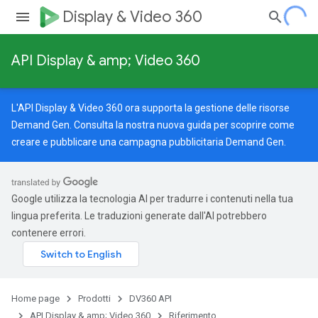
Display & Video 360
API Display & amp; Video 360
L'API Display & Video 360 ora supporta la gestione delle risorse
Demand Gen. Consulta la nostra
nuova guida
per scoprire come
creare e pubblicare una campagna pubblicitaria Demand Gen.
Google utilizza la tecnologia AI per tradurre i contenuti nella tua
lingua preferita. Le traduzioni generate dall'AI potrebbero
contenere errori.
Home page
Prodotti
DV360 API
API Display & amp; Video 360
Riferimento