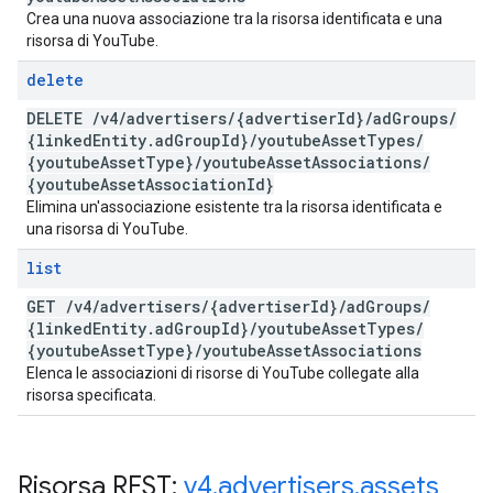
Crea una nuova associazione tra la risorsa identificata e una
risorsa di YouTube.
delete
DELETE
/
v4
/
advertisers
/
{advertiser
Id}
/
ad
Groups
/
{linked
Entity
.
ad
Group
Id}
/
youtube
Asset
Types
/
{youtube
Asset
Type}
/
youtube
Asset
Associations
/
{youtube
Asset
Association
Id}
Elimina un'associazione esistente tra la risorsa identificata e
una risorsa di YouTube.
list
GET
/
v4
/
advertisers
/
{advertiser
Id}
/
ad
Groups
/
{linked
Entity
.
ad
Group
Id}
/
youtube
Asset
Types
/
{youtube
Asset
Type}
/
youtube
Asset
Associations
Elenca le associazioni di risorse di YouTube collegate alla
risorsa specificata.
Risorsa REST:
v4
.
advertisers
.
assets