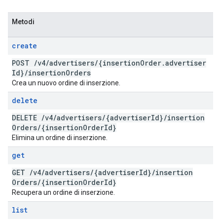
Metodi
create
POST
/
v4
/
advertisers
/
{insertion
Order
.
advertiser
Id}
/
insertion
Orders
Crea un nuovo ordine di inserzione.
delete
DELETE
/
v4
/
advertisers
/
{advertiser
Id}
/
insertion
Orders
/
{insertion
Order
Id}
Elimina un ordine di inserzione.
get
GET
/
v4
/
advertisers
/
{advertiser
Id}
/
insertion
Orders
/
{insertion
Order
Id}
Recupera un ordine di inserzione.
list