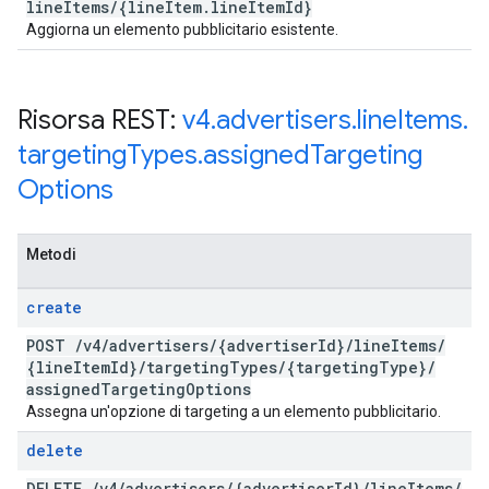
line
Items
/
{line
Item
.
line
Item
Id}
Aggiorna un elemento pubblicitario esistente.
Risorsa REST:
v4
.
advertisers
.
line
Items
.
targeting
Types
.
assigned
Targeting
Options
Metodi
create
POST
/
v4
/
advertisers
/
{advertiser
Id}
/
line
Items
/
{line
Item
Id}
/
targeting
Types
/
{targeting
Type}
/
assigned
Targeting
Options
Assegna un'opzione di targeting a un elemento pubblicitario.
delete
DELETE
/
v4
/
advertisers
/
{advertiser
Id}
/
line
Items
/