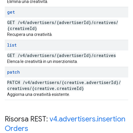
Elimina una creatività.
get
GET
/
v4
/
advertisers
/
{advertiser
Id}
/
creatives
/
{creative
Id}
Recupera una creatività.
list
GET
/
v4
/
advertisers
/
{advertiser
Id}
/
creatives
Elenca le creatività in un inserzionista.
patch
PATCH
/
v4
/
advertisers
/
{creative
.
advertiser
Id}
/
creatives
/
{creative
.
creative
Id}
Aggiorna una creatività esistente.
Risorsa REST:
v4
.
advertisers
.
insertion
Orders