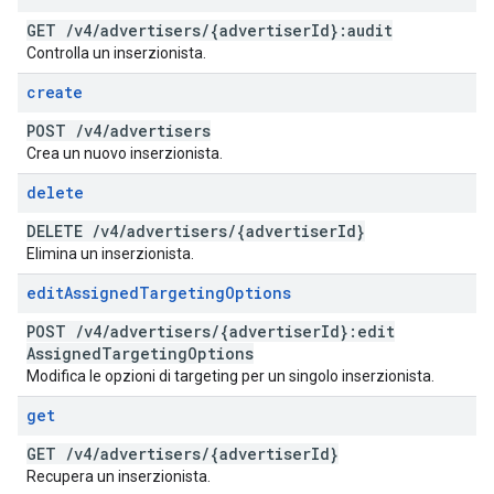
GET
/
v4
/
advertisers
/
{advertiser
Id}:audit
Controlla un inserzionista.
create
POST
/
v4
/
advertisers
Crea un nuovo inserzionista.
delete
DELETE
/
v4
/
advertisers
/
{advertiser
Id}
Elimina un inserzionista.
edit
Assigned
Targeting
Options
POST
/
v4
/
advertisers
/
{advertiser
Id}:edit
Assigned
Targeting
Options
Modifica le opzioni di targeting per un singolo inserzionista.
get
GET
/
v4
/
advertisers
/
{advertiser
Id}
Recupera un inserzionista.