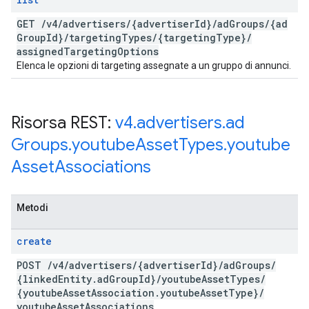
GET
/
v4
/
advertisers
/
{advertiser
Id}
/
ad
Groups
/
{ad
Group
Id}
/
targeting
Types
/
{targeting
Type}
/
assigned
Targeting
Options
Elenca le opzioni di targeting assegnate a un gruppo di annunci.
Risorsa REST:
v4
.
advertisers
.
ad
Groups
.
youtube
Asset
Types
.
youtube
Asset
Associations
Metodi
create
POST
/
v4
/
advertisers
/
{advertiser
Id}
/
ad
Groups
/
{linked
Entity
.
ad
Group
Id}
/
youtube
Asset
Types
/
{youtube
Asset
Association
.
youtube
Asset
Type}
/
youtube
Asset
Associations