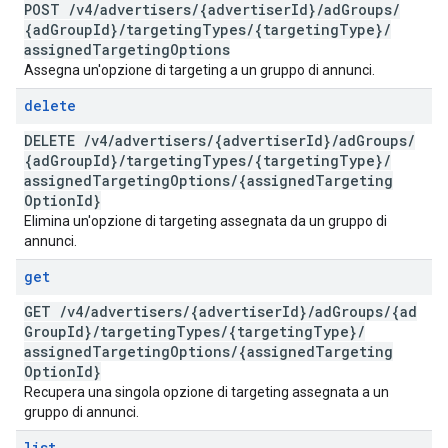
POST
/
v4
/
advertisers
/
{advertiser
Id}
/
ad
Groups
/
{ad
Group
Id}
/
targeting
Types
/
{targeting
Type}
/
assigned
Targeting
Options
Assegna un'opzione di targeting a un gruppo di annunci.
delete
DELETE
/
v4
/
advertisers
/
{advertiser
Id}
/
ad
Groups
/
{ad
Group
Id}
/
targeting
Types
/
{targeting
Type}
/
assigned
Targeting
Options
/
{assigned
Targeting
Option
Id}
Elimina un'opzione di targeting assegnata da un gruppo di
annunci.
get
GET
/
v4
/
advertisers
/
{advertiser
Id}
/
ad
Groups
/
{ad
Group
Id}
/
targeting
Types
/
{targeting
Type}
/
assigned
Targeting
Options
/
{assigned
Targeting
Option
Id}
Recupera una singola opzione di targeting assegnata a un
gruppo di annunci.
list