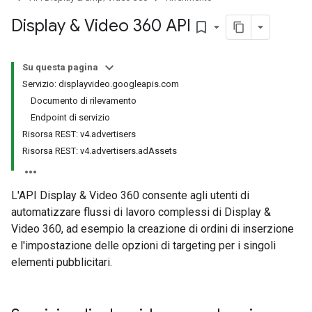
ssignedTargetingOptions
s.youtubeAssetAssociations
Display & Video 360 API
bookmark_border
Su questa pagina
Servizio: displayvideo.googleapis.com
Documento di rilevamento
Endpoint di servizio
Risorsa REST: v4.advertisers
Risorsa REST: v4.advertisers.adAssets
gnedTargetingOptions
s.youtubeAssetAssociations
L'API Display & Video 360 consente agli utenti di
automatizzare flussi di lavoro complessi di Display &
ons
Video 360, ad esempio la creazione di ordini di inserzione
e l'impostazione delle opzioni di targeting per i singoli
elementi pubblicitari.
etingOptions