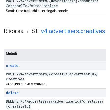
POST
/
v4
/
advertisers
/
{advertiser
Id}
/
channels
/
{channel
Id}
/
sites:replace
Sostituisce tutti i siti di un singolo canale.
Risorsa REST:
v4
.
advertisers
.
creatives
Metodi
create
POST
/
v4
/
advertisers
/
{creative
.
advertiser
Id}
/
creatives
Crea una nuova creatività.
delete
DELETE
/
v4
/
advertisers
/
{advertiser
Id}
/
creatives
/
{creative
Id}