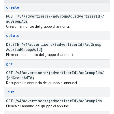
create
POST
/
v4
/
advertisers
/
{ad
Group
Ad
.
advertiser
Id}
/
ad
Group
Ads
Crea un annuncio del gruppo di annunci.
delete
DELETE
/
v4
/
advertisers
/
{advertiser
Id}
/
ad
Group
Ads
/
{ad
Group
Ad
Id}
Elimina un annuncio del gruppo di annunci.
get
GET
/
v4
/
advertisers
/
{advertiser
Id}
/
ad
Group
Ads
/
{ad
Group
Ad
Id}
Recupera un annuncio del gruppo di annunci.
list
GET
/
v4
/
advertisers
/
{advertiser
Id}
/
ad
Group
Ads
Elenca gli annunci del gruppo di annunci.