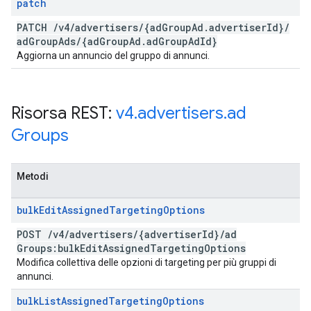
patch
PATCH
/
v4
/
advertisers
/
{ad
Group
Ad
.
advertiser
Id}
/
ad
Group
Ads
/
{ad
Group
Ad
.
ad
Group
Ad
Id}
Aggiorna un annuncio del gruppo di annunci.
Risorsa REST:
v4
.
advertisers
.
ad
Groups
Metodi
bulk
Edit
Assigned
Targeting
Options
POST
/
v4
/
advertisers
/
{advertiser
Id}
/
ad
Groups:bulk
Edit
Assigned
Targeting
Options
Modifica collettiva delle opzioni di targeting per più gruppi di
annunci.
bulk
List
Assigned
Targeting
Options