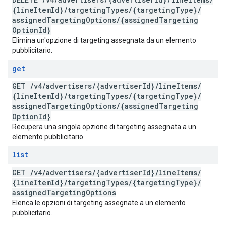
{line
Item
Id}
/
targeting
Types
/
{targeting
Type}
/
assigned
Targeting
Options
/
{assigned
Targeting
Option
Id}
Elimina un'opzione di targeting assegnata da un elemento
pubblicitario.
get
GET
/
v4
/
advertisers
/
{advertiser
Id}
/
line
Items
/
{line
Item
Id}
/
targeting
Types
/
{targeting
Type}
/
assigned
Targeting
Options
/
{assigned
Targeting
Option
Id}
Recupera una singola opzione di targeting assegnata a un
elemento pubblicitario.
list
GET
/
v4
/
advertisers
/
{advertiser
Id}
/
line
Items
/
{line
Item
Id}
/
targeting
Types
/
{targeting
Type}
/
assigned
Targeting
Options
Elenca le opzioni di targeting assegnate a un elemento
pubblicitario.