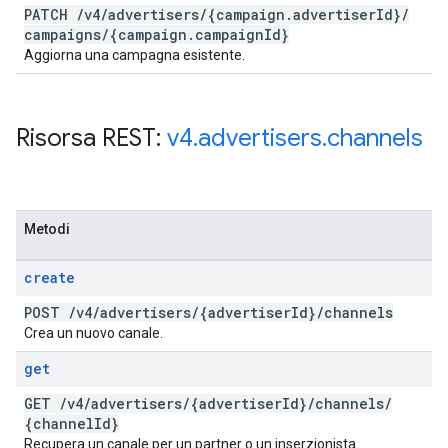
PATCH
/
v4
/
advertisers
/
{campaign
.
advertiser
Id}
/
campaigns
/
{campaign
.
campaign
Id}
Aggiorna una campagna esistente.
Risorsa REST:
v4
.
advertisers
.
channels
Metodi
create
POST
/
v4
/
advertisers
/
{advertiser
Id}
/
channels
Crea un nuovo canale.
get
GET
/
v4
/
advertisers
/
{advertiser
Id}
/
channels
/
{channel
Id}
Recupera un canale per un partner o un inserzionista.