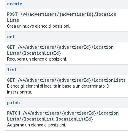
create
POST
/
v4
/
advertisers
/
{advertiser
Id}
/
location
Lists
Crea un nuovo elenco di posizioni.
get
GET
/
v4
/
advertisers
/
{advertiser
Id}
/
location
Lists
/
{location
List
Id}
Recupera un elenco di posizioni.
list
GET
/
v4
/
advertisers
/
{advertiser
Id}
/
location
Lists
Elenca gli elenchi di località in base a un determinato ID
inserzionista.
patch
PATCH
/
v4
/
advertisers
/
{advertiser
Id}
/
location
Lists
/
{location
List
.
location
List
Id}
Aggiorna un elenco di posizioni.