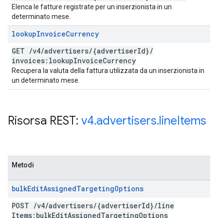
Elenca le fatture registrate per un inserzionista in un
determinato mese.
lookup
Invoice
Currency
GET
/
v4
/
advertisers
/
{advertiser
Id}
/
invoices:lookup
Invoice
Currency
Recupera la valuta della fattura utilizzata da un inserzionista in
un determinato mese.
Risorsa REST:
v4
.
advertisers
.
line
Items
Metodi
bulk
Edit
Assigned
Targeting
Options
POST
/
v4
/
advertisers
/
{advertiser
Id}
/
line
Items:bulk
Edit
Assigned
Targeting
Options