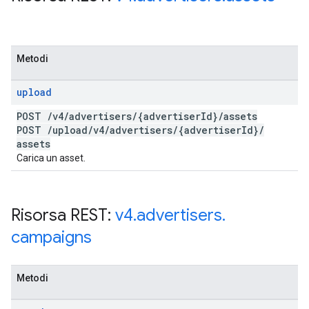
Metodi
upload
POST
/
v4
/
advertisers
/
{advertiser
Id}
/
assets
POST
/
upload
/
v4
/
advertisers
/
{advertiser
Id}
/
assets
Carica un asset.
Risorsa REST:
v4
.
advertisers
.
campaigns
Metodi