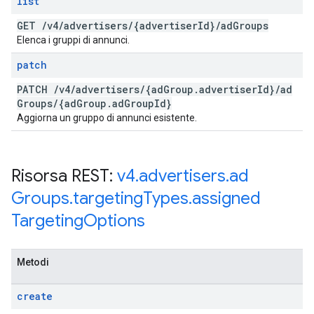
list
GET
/
v4
/
advertisers
/
{advertiser
Id}
/
ad
Groups
Elenca i gruppi di annunci.
patch
PATCH
/
v4
/
advertisers
/
{ad
Group
.
advertiser
Id}
/
ad
Groups
/
{ad
Group
.
ad
Group
Id}
Aggiorna un gruppo di annunci esistente.
Risorsa REST:
v4
.
advertisers
.
ad
Groups
.
targeting
Types
.
assigned
Targeting
Options
Metodi
create