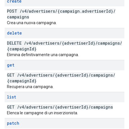
create
POST
/
v4
/
advertisers
/
{campaign
.
advertiser
Id}
/
campaigns
Crea una nuova campagna.
delete
DELETE
/
v4
/
advertisers
/
{advertiser
Id}
/
campaigns
/
{campaign
Id}
Elimina definitivamente una campagna.
get
GET
/
v4
/
advertisers
/
{advertiser
Id}
/
campaigns
/
{campaign
Id}
Recupera una campagna.
list
GET
/
v4
/
advertisers
/
{advertiser
Id}
/
campaigns
Elenca le campagne di un inserzionista.
patch