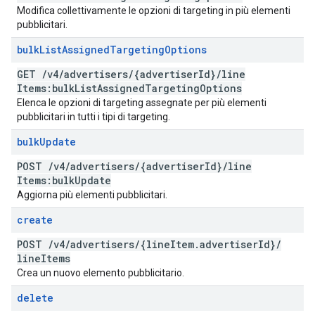
Modifica collettivamente le opzioni di targeting in più elementi
pubblicitari.
bulk
List
Assigned
Targeting
Options
GET
/
v4
/
advertisers
/
{advertiser
Id}
/
line
Items:bulk
List
Assigned
Targeting
Options
Elenca le opzioni di targeting assegnate per più elementi
pubblicitari in tutti i tipi di targeting.
bulk
Update
POST
/
v4
/
advertisers
/
{advertiser
Id}
/
line
Items:bulk
Update
Aggiorna più elementi pubblicitari.
create
POST
/
v4
/
advertisers
/
{line
Item
.
advertiser
Id}
/
line
Items
Crea un nuovo elemento pubblicitario.
delete