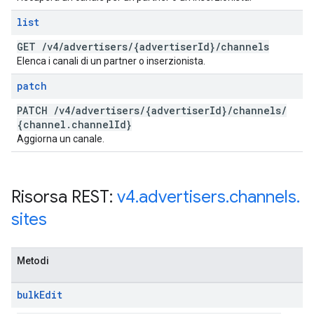
list
GET
/
v4
/
advertisers
/
{advertiser
Id}
/
channels
Elenca i canali di un partner o inserzionista.
patch
PATCH
/
v4
/
advertisers
/
{advertiser
Id}
/
channels
/
{channel
.
channel
Id}
Aggiorna un canale.
Risorsa REST:
v4
.
advertisers
.
channels
.
sites
Metodi
bulk
Edit