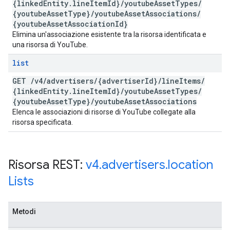
{linked
Entity
.
line
Item
Id}
/
youtube
Asset
Types
/
{youtube
Asset
Type}
/
youtube
Asset
Associations
/
{youtube
Asset
Association
Id}
Elimina un'associazione esistente tra la risorsa identificata e
una risorsa di YouTube.
list
GET
/
v4
/
advertisers
/
{advertiser
Id}
/
line
Items
/
{linked
Entity
.
line
Item
Id}
/
youtube
Asset
Types
/
{youtube
Asset
Type}
/
youtube
Asset
Associations
Elenca le associazioni di risorse di YouTube collegate alla
risorsa specificata.
Risorsa REST:
v4
.
advertisers
.
location
Lists
Metodi