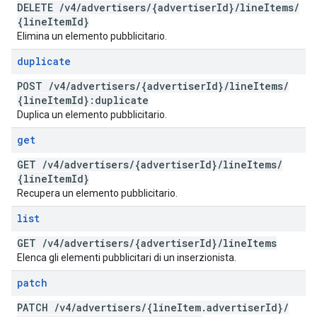
DELETE
/
v4
/
advertisers
/
{advertiser
Id}
/
line
Items
/
{line
Item
Id}
Elimina un elemento pubblicitario.
duplicate
POST
/
v4
/
advertisers
/
{advertiser
Id}
/
line
Items
/
{line
Item
Id}:duplicate
Duplica un elemento pubblicitario.
get
GET
/
v4
/
advertisers
/
{advertiser
Id}
/
line
Items
/
{line
Item
Id}
Recupera un elemento pubblicitario.
list
GET
/
v4
/
advertisers
/
{advertiser
Id}
/
line
Items
Elenca gli elementi pubblicitari di un inserzionista.
patch
PATCH
/
v4
/
advertisers
/
{line
Item
.
advertiser
Id}
/