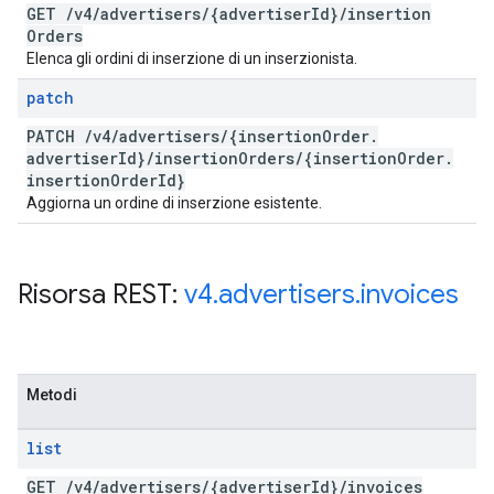
GET
/
v4
/
advertisers
/
{advertiser
Id}
/
insertion
Orders
Elenca gli ordini di inserzione di un inserzionista.
patch
PATCH
/
v4
/
advertisers
/
{insertion
Order
.
advertiser
Id}
/
insertion
Orders
/
{insertion
Order
.
insertion
Order
Id}
Aggiorna un ordine di inserzione esistente.
Risorsa REST:
v4
.
advertisers
.
invoices
Metodi
list
GET
/
v4
/
advertisers
/
{advertiser
Id}
/
invoices