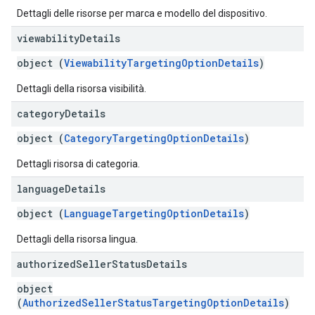
Dettagli delle risorse per marca e modello del dispositivo.
viewability
Details
object (
ViewabilityTargetingOptionDetails
)
Dettagli della risorsa visibilità.
category
Details
object (
CategoryTargetingOptionDetails
)
Dettagli risorsa di categoria.
language
Details
object (
LanguageTargetingOptionDetails
)
Dettagli della risorsa lingua.
authorized
Seller
Status
Details
object
(
AuthorizedSellerStatusTargetingOptionDetails
)