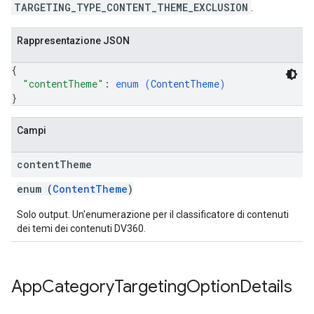
TARGETING_TYPE_CONTENT_THEME_EXCLUSION
.
Rappresentazione JSON
{
"contentTheme"
: 
enum (
ContentTheme
)
}
Campi
content
Theme
enum (
ContentTheme
)
Solo output. Un'enumerazione per il classificatore di contenuti
dei temi dei contenuti DV360.
App
Category
Targeting
Option
Details