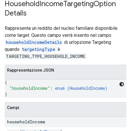
Household
Income
Targeting
Option
Details
Rappresenta un reddito del nucleo familiare disponibile
come target. Questo campo verrà inserito nel campo
householdIncomeDetails
di un'opzione Targeting
quando
targetingType
è
TARGETING_TYPE_HOUSEHOLD_INCOME
.
Rappresentazione JSON
{
"householdIncome"
: 
enum (
HouseholdIncome
)
}
Campi
household
Income