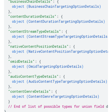
"businessChainDetails"
: 
{
object (
BusinessChainTargetingOptionDetails
)
}
,
"contentDurationDetails"
: 
{
object (
ContentDurationTargetingOptionDetails
)
}
,
"contentStreamTypeDetails"
: 
{
object (
ContentStreamTypeTargetingOptionDetails
)
}
,
"nativeContentPositionDetails"
: 
{
object (
NativeContentPositionTargetingOptionDetai
}
,
"omidDetails"
: 
{
object (
OmidTargetingOptionDetails
)
}
,
"audioContentTypeDetails"
: 
{
object (
AudioContentTypeTargetingOptionDetails
)
}
,
"contentGenreDetails"
: 
{
object (
ContentGenreTargetingOptionDetails
)
}
// End of list of possible types for union field 
det
}