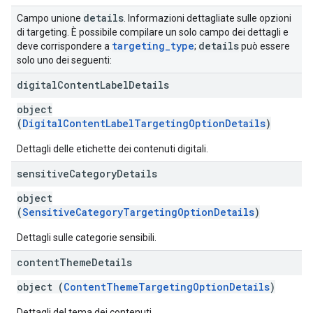
details
Campo unione
. Informazioni dettagliate sulle opzioni
di targeting. È possibile compilare un solo campo dei dettagli e
targeting
_
type
details
deve corrispondere a
;
può essere
solo uno dei seguenti:
digital
Content
Label
Details
object
(
DigitalContentLabelTargetingOptionDetails
)
Dettagli delle etichette dei contenuti digitali.
sensitive
Category
Details
object
(
SensitiveCategoryTargetingOptionDetails
)
Dettagli sulle categorie sensibili.
content
Theme
Details
object (
ContentThemeTargetingOptionDetails
)
Dettagli del tema dei contenuti.