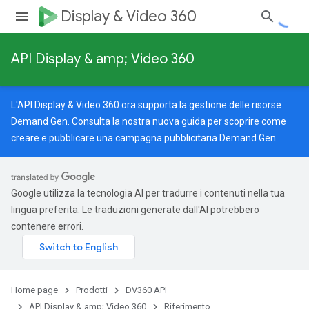
Display & Video 360
API Display & amp; Video 360
L'API Display & Video 360 ora supporta la gestione delle risorse
Demand Gen. Consulta la nostra
nuova guida
per scoprire come
creare e pubblicare una campagna pubblicitaria Demand Gen.
Google utilizza la tecnologia AI per tradurre i contenuti nella tua
lingua preferita. Le traduzioni generate dall'AI potrebbero
contenere errori.
Home page
Prodotti
DV360 API
API Display & amp; Video 360
Riferimento