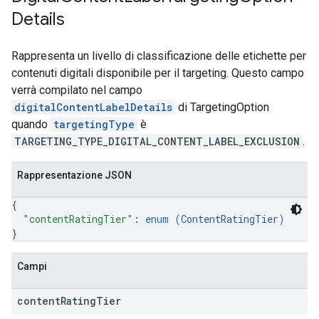
Details
Rappresenta un livello di classificazione delle etichette per
contenuti digitali disponibile per il targeting. Questo campo
verrà compilato nel campo
digitalContentLabelDetails
di TargetingOption
quando
targetingType
è
TARGETING_TYPE_DIGITAL_CONTENT_LABEL_EXCLUSION
.
Rappresentazione JSON
{
"contentRatingTier"
: 
enum (
ContentRatingTier
)
}
Campi
content
Rating
Tier