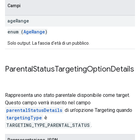
Campi
age
Range
enum (
AgeRange
)
Solo output. La fascia d'età di un pubblico.
Parental
Status
Targeting
Option
Details
Rappresenta uno stato parentale disponibile come target.
Questo campo verrà inserito nel campo
parentalStatusDetails
di un'opzione Targeting quando
targetingType
è
TARGETING_TYPE_PARENTAL_STATUS
.