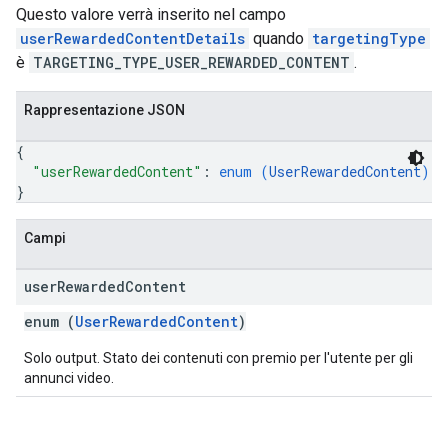
Questo valore verrà inserito nel campo
userRewardedContentDetails
quando
targetingType
è
TARGETING_TYPE_USER_REWARDED_CONTENT
.
Rappresentazione JSON
{
"userRewardedContent"
: 
enum (
UserRewardedContent
)
}
Campi
user
Rewarded
Content
enum (
UserRewardedContent
)
Solo output. Stato dei contenuti con premio per l'utente per gli
annunci video.