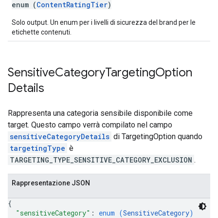
enum (
ContentRatingTier
)
Solo output. Un enum per i livelli di sicurezza del brand per le
etichette contenuti.
Sensitive
Category
Targeting
Option
Details
Rappresenta una categoria sensibile disponibile come
target. Questo campo verrà compilato nel campo
sensitiveCategoryDetails
di TargetingOption quando
targetingType
è
TARGETING_TYPE_SENSITIVE_CATEGORY_EXCLUSION
.
Rappresentazione JSON
{
"sensitiveCategory"
: 
enum (
SensitiveCategory
)