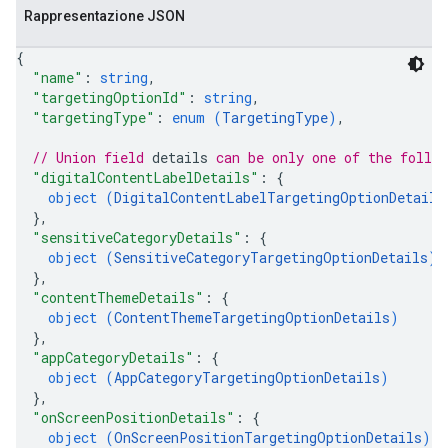
Rappresentazione JSON
{
"name"
: 
string
,
"targetingOptionId"
: 
string
,
"targetingType"
: 
enum (
TargetingType
)
,
// Union field 
details
 can be only one of the follo
"digitalContentLabelDetails"
: 
{
object (
DigitalContentLabelTargetingOptionDetails
}
,
"sensitiveCategoryDetails"
: 
{
object (
SensitiveCategoryTargetingOptionDetails
)
}
,
"contentThemeDetails"
: 
{
rySources
object (
ContentThemeTargetingOptionDetails
)
}
,
"appCategoryDetails"
: 
{
object (
AppCategoryTargetingOptionDetails
)
}
,
"onScreenPositionDetails"
: 
{
object (
OnScreenPositionTargetingOptionDetails
)
gOptions