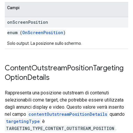
Campi
on
Screen
Position
enum (
OnScreenPosition
)
Solo output. La posizione sullo schermo.
Content
Outstream
Position
Targeting
Option
Details
Rappresenta una posizione outstream di contenuti
selezionabili come target, che potrebbe essere utilizzata
dagli annunci display e video. Questo valore verrà inserito
nel campo
contentOutstreamPositionDetails
quando
targetingType
è
TARGETING_TYPE_CONTENT_OUTSTREAM_POSITION
.