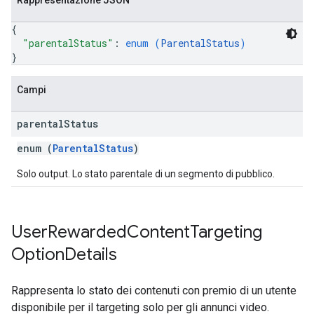
Rappresentazione JSON
{
"parentalStatus"
: 
enum (
ParentalStatus
)
}
Campi
parental
Status
enum (
ParentalStatus
)
Solo output. Lo stato parentale di un segmento di pubblico.
User
Rewarded
Content
Targeting
Option
Details
Rappresenta lo stato dei contenuti con premio di un utente
disponibile per il targeting solo per gli annunci video.