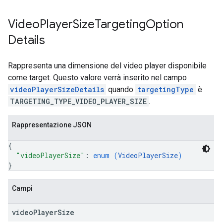
Video
Player
Size
Targeting
Option
Details
Rappresenta una dimensione del video player disponibile
come target. Questo valore verrà inserito nel campo
videoPlayerSizeDetails
quando
targetingType
è
TARGETING_TYPE_VIDEO_PLAYER_SIZE
.
Rappresentazione JSON
{
"videoPlayerSize"
: 
enum (
VideoPlayerSize
)
}
Campi
video
Player
Size