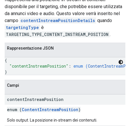
disponibile per il targeting, che potrebbe essere utilizzata
da annunci video e audio. Questo valore verrà inserito nel
campo
contentInstreamPositionDetails
quando
targetingType
è
TARGETING_TYPE_CONTENT_INSTREAM_POSITION
.
Rappresentazione JSON
{
"contentInstreamPosition"
: 
enum (
ContentInstreamPo
}
Campi
content
Instream
Position
enum (
ContentInstreamPosition
)
Solo output. La posizione in-stream dei contenuti.