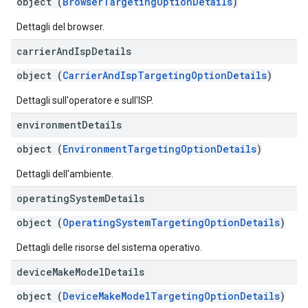
object (
BrowserTargetingOptionDetails
)
Dettagli del browser.
carrier
And
Isp
Details
object (
CarrierAndIspTargetingOptionDetails
)
Dettagli sull'operatore e sull'ISP.
environment
Details
object (
EnvironmentTargetingOptionDetails
)
Dettagli dell'ambiente.
operating
System
Details
object (
OperatingSystemTargetingOptionDetails
)
Dettagli delle risorse del sistema operativo.
device
Make
Model
Details
object (
DeviceMakeModelTargetingOptionDetails
)