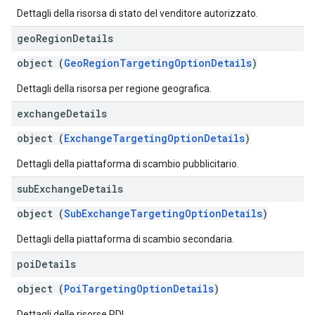
Dettagli della risorsa di stato del venditore autorizzato.
geo
Region
Details
object (
GeoRegionTargetingOptionDetails
)
Dettagli della risorsa per regione geografica.
exchange
Details
object (
ExchangeTargetingOptionDetails
)
Dettagli della piattaforma di scambio pubblicitario.
sub
Exchange
Details
object (
SubExchangeTargetingOptionDetails
)
Dettagli della piattaforma di scambio secondaria.
poi
Details
object (
PoiTargetingOptionDetails
)
Dettagli delle risorse PDI.