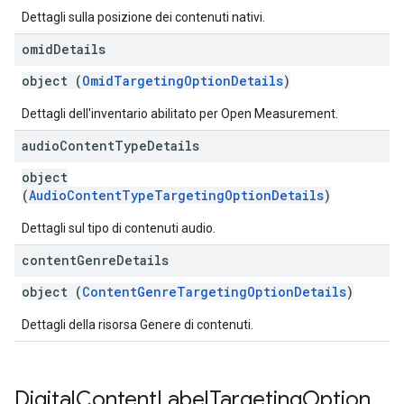
Dettagli sulla posizione dei contenuti nativi.
omid
Details
object (
OmidTargetingOptionDetails
)
Dettagli dell'inventario abilitato per Open Measurement.
audio
Content
Type
Details
object
(
AudioContentTypeTargetingOptionDetails
)
Dettagli sul tipo di contenuti audio.
content
Genre
Details
object (
ContentGenreTargetingOptionDetails
)
Dettagli della risorsa Genere di contenuti.
Digital
Content
Label
Targeting
Option