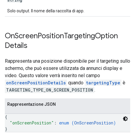
Solo output. Il nome della raccolta di app.
On
Screen
Position
Targeting
Option
Details
Rappresenta una posizione disponibile per il targeting sullo
schermo, che può essere utilizzata da annunci display e
video. Questo valore verrà inserito nel campo
onScreenPositionDetails
quando
targetingType
è
TARGETING_TYPE_ON_SCREEN_POSITION
.
Rappresentazione JSON
{
"onScreenPosition"
: 
enum (
OnScreenPosition
)
}