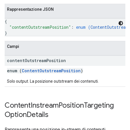
Rappresentazione JSON
{
"contentOutstreamPosition"
: 
enum (
ContentOutstream
}
Campi
content
Outstream
Position
enum (
ContentOutstreamPosition
)
Solo output. La posizione outstream dei contenuti.
Content
Instream
Position
Targeting
Option
Details
Rappresenta una posizione in-stream di contenuti