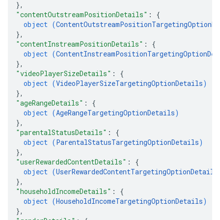
}
,
"contentOutstreamPositionDetails"
: 
{
object (
ContentOutstreamPositionTargetingOptionDe
}
,
"contentInstreamPositionDetails"
: 
{
object (
ContentInstreamPositionTargetingOptionDet
}
,
"videoPlayerSizeDetails"
: 
{
object (
VideoPlayerSizeTargetingOptionDetails
)
}
,
"ageRangeDetails"
: 
{
object (
AgeRangeTargetingOptionDetails
)
}
,
"parentalStatusDetails"
: 
{
object (
ParentalStatusTargetingOptionDetails
)
}
,
"userRewardedContentDetails"
: 
{
object (
UserRewardedContentTargetingOptionDetails
}
,
"householdIncomeDetails"
: 
{
object (
HouseholdIncomeTargetingOptionDetails
)
}
,