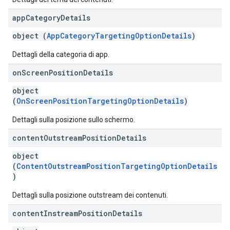
app
Category
Details
object (
AppCategoryTargetingOptionDetails
)
Dettagli della categoria di app.
on
Screen
Position
Details
object
(
OnScreenPositionTargetingOptionDetails
)
Dettagli sulla posizione sullo schermo.
content
Outstream
Position
Details
object
(
ContentOutstreamPositionTargetingOptionDetails
)
Dettagli sulla posizione outstream dei contenuti.
content
Instream
Position
Details