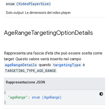
enum (
VideoPlayerSize
)
Solo output. Le dimensioni del video player.
Age
Range
Targeting
Option
Details
Rappresenta una fascia d'età che può essere scelta come
target. Questo valore verrà inserito nel campo
ageRangeDetails
quando
targetingType
è
TARGETING_TYPE_AGE_RANGE
.
Rappresentazione JSON
{
"ageRange"
: 
enum (
AgeRange
)
}