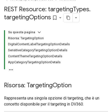
ssignedTargetingOptions
s.youtubeAssetAssociations
REST Resource: targeting
Types
.
targeting
Options
bookmark_border
Su questa pagina
Risorsa: TargetingOption
DigitalContentLabelTargetingOptionDetails
SensitiveCategoryTargetingOptionDetails
ContentThemeTargetingOptionDetails
gnedTargetingOptions
AppCategoryTargetingOptionDetails
s.youtubeAssetAssociations
ons
Risorsa: Targeting
Option
Rappresenta una singola opzione di targeting, che è un
concetto disponibile per il targeting in DV360.
etingOptions