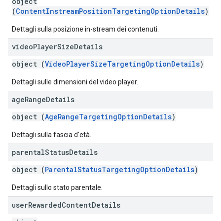
object
(
ContentInstreamPositionTargetingOptionDetails
)
Dettagli sulla posizione in-stream dei contenuti.
video
Player
Size
Details
object (
VideoPlayerSizeTargetingOptionDetails
)
Dettagli sulle dimensioni del video player.
age
Range
Details
object (
AgeRangeTargetingOptionDetails
)
Dettagli sulla fascia d'età.
parental
Status
Details
object (
ParentalStatusTargetingOptionDetails
)
Dettagli sullo stato parentale.
user
Rewarded
Content
Details