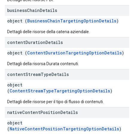
business
Chain
Details
object (
BusinessChainTargetingOptionDetails
)
Dettagli delle risorse della catena aziendale.
content
Duration
Details
object (
ContentDurationTargetingOptionDetails
)
Dettagli della risorsa Durata contenuti.
content
Stream
Type
Details
object
(
ContentStreamTypeTargetingOptionDetails
)
Dettagli delle risorse per il tipo di flusso di contenuti.
native
Content
Position
Details
object
(
NativeContentPositionTargetingOptionDetails
)