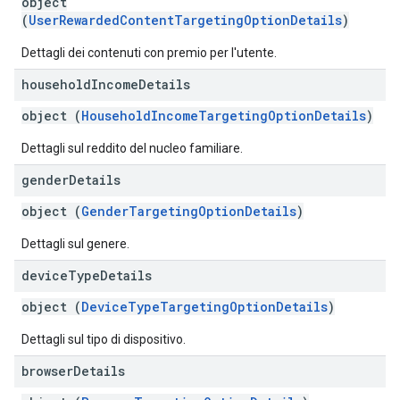
object
(
UserRewardedContentTargetingOptionDetails
)
Dettagli dei contenuti con premio per l'utente.
household
Income
Details
object (
HouseholdIncomeTargetingOptionDetails
)
Dettagli sul reddito del nucleo familiare.
gender
Details
object (
GenderTargetingOptionDetails
)
Dettagli sul genere.
device
Type
Details
object (
DeviceTypeTargetingOptionDetails
)
Dettagli sul tipo di dispositivo.
browser
Details