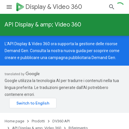
Display & Video 360
API Display & amp; Video 360
L'API Display & Video 360 ora supporta la gestione delle risorse
Demand Gen. Consulta la nostra
nuova guida
per scoprire come
creare e pubblicare una campagna pubblicitaria Demand Gen.
Google utilizza la tecnologia AI per tradurre i contenuti nella tua
lingua preferita. Le traduzioni generate dall'AI potrebbero
contenere errori.
Home page
Prodotti
DV360 API
API Display & amp; Video 360
Riferimento