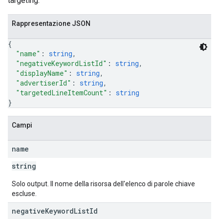
targeting.
Rappresentazione JSON
{
"name"
: 
string
,
etingOptions
"negativeKeywordListId"
: 
string
,
"displayName"
: 
string
,
"advertiserId"
: 
string
,
"targetedLineItemCount"
: 
string
}
Campi
name
string
Solo output. Il nome della risorsa dell'elenco di parole chiave
escluse.
negative
Keyword
List
Id
rySources