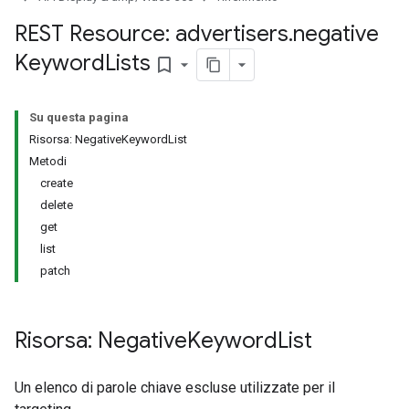
ssignedTargetingOptions
s.youtubeAssetAssociations
REST Resource: advertisers
.
negative
Keyword
Lists
bookmark_border
Su questa pagina
Risorsa: NegativeKeywordList
Metodi
create
delete
gnedTargetingOptions
get
s.youtubeAssetAssociations
list
patch
ons
Risorsa: Negative
Keyword
List
Un elenco di parole chiave escluse utilizzate per il