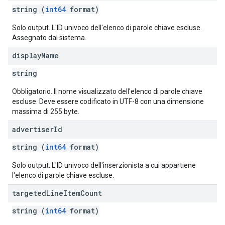
string (
int64
format)
Solo output. L'ID univoco dell'elenco di parole chiave escluse.
Assegnato dal sistema.
display
Name
gOptions
string
Obbligatorio. Il nome visualizzato dell'elenco di parole chiave
escluse. Deve essere codificato in UTF-8 con una dimensione
massima di 255 byte.
advertiser
Id
string (
int64
format)
Solo output. L'ID univoco dell'inserzionista a cui appartiene
l'elenco di parole chiave escluse.
targeted
Line
Item
Count
string (
int64
format)