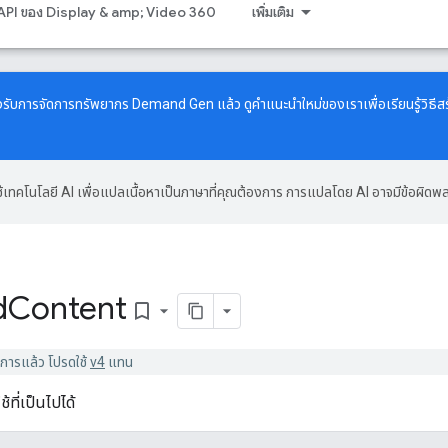
API ของ Display & amp; Video 360
เพิ่มเติม
งรับการจัดการทรัพยากร Demand Gen แล้ว ดู
คำแนะนำใหม่
ของเราเพื่อเรียนรู้วิ
้เทคโนโลยี AI เพื่อแปลเนื้อหาเป็นภาษาที่คุณต้องการ การแปลโดย AI อาจมีข้อผิดพ
I
d
Content
bookmark_border
ิการแล้ว โปรดใช้
v4
แทน
้ที่เป็นไปได้