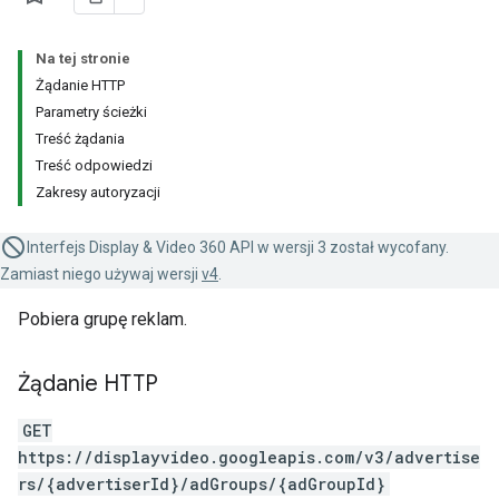
Na tej stronie
Żądanie HTTP
Parametry ścieżki
Treść żądania
Treść odpowiedzi
Zakresy autoryzacji
Interfejs Display & Video 360 API w wersji 3 został wycofany.
Zamiast niego używaj wersji
v4
.
Pobiera grupę reklam.
Żądanie HTTP
GET
https://displayvideo.googleapis.com/v3/advertise
rs/{advertiserId}/adGroups/{adGroupId}