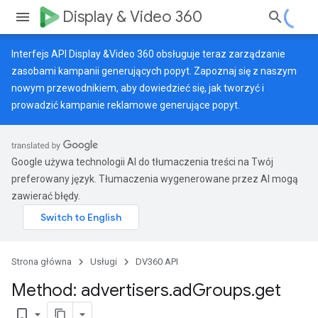
Display & Video 360
Interfejs API Display &Video 360 obsługuje teraz zarządzanie
zasobami kampanii generujących popyt. Zapoznaj się z naszym
nowym przewodnikiem
, aby dowiedzieć się, jak tworzyć i
prowadzić kampanie reklamowe generujące popyt.
Google używa technologii AI do tłumaczenia treści na Twój
preferowany język. Tłumaczenia wygenerowane przez AI mogą
zawierać błędy.
Strona główna
Usługi
DV360 API
Method: advertisers
.
ad
Groups
.
get
bookmark_border