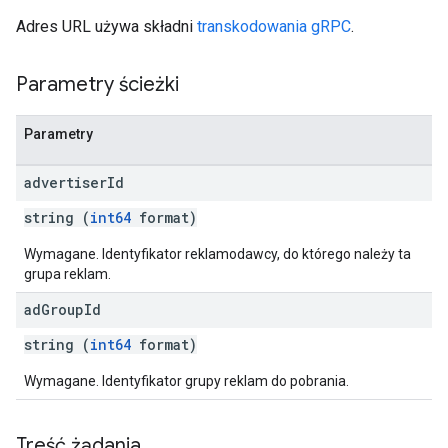
Adres URL używa składni
transkodowania gRPC
.
Parametry ścieżki
Parametry
advertiser
Id
string (
int64
format)
Wymagane. Identyfikator reklamodawcy, do którego należy ta
grupa reklam.
ad
Group
Id
string (
int64
format)
Wymagane. Identyfikator grupy reklam do pobrania.
Treść żądania