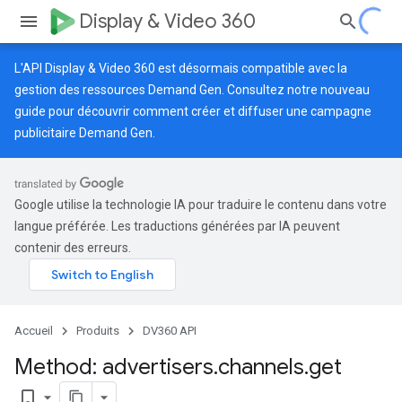
Display & Video 360
L'API Display & Video 360 est désormais compatible avec la
gestion des ressources Demand Gen. Consultez notre
nouveau
guide
pour découvrir comment créer et diffuser une campagne
publicitaire Demand Gen.
Google utilise la technologie IA pour traduire le contenu dans votre
langue préférée. Les traductions générées par IA peuvent
contenir des erreurs.
Accueil
Produits
DV360 API
Method: advertisers
.
channels
.
get
bookmark_border