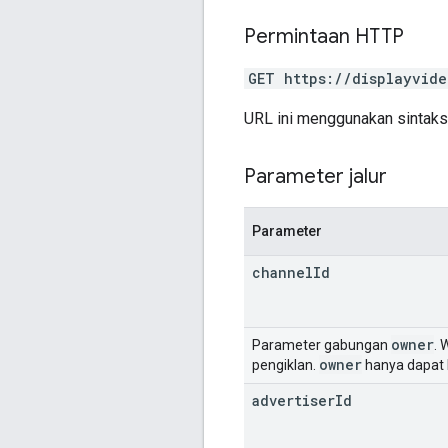
Permintaan HTTP
GET https://displayvide
URL ini menggunakan sintak
Parameter jalur
Parameter
channel
Id
owner
Parameter gabungan
. 
owner
pengiklan.
hanya dapat b
advertiser
Id