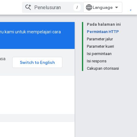
/
Pada halaman ini
ru
kami untuk mempelajari cara
Permintaan HTTP
Parameter jalur
Parameter kueri
Isi permintaan
asa
Isi respons
Cakupan otorisasi