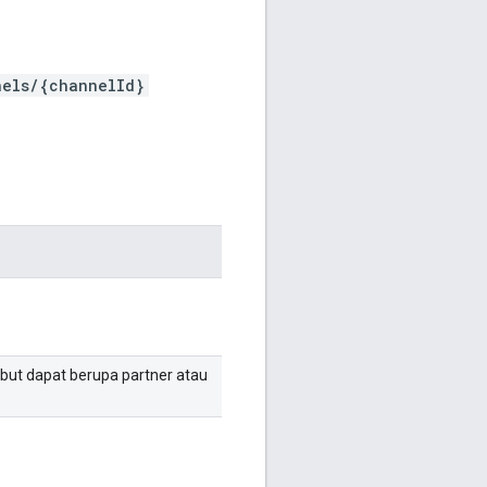
nels/{channelId}
sebut dapat berupa partner atau