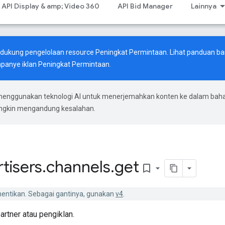
API Display & amp; Video 360
API Bid Manager
Lainnya
endukung pengelolaan resource Peningkat Permintaan. Lihat
panduan ba
anye iklan Peningkat Permintaan.
menggunakan teknologi AI untuk menerjemahkan konten ke dalam bah
ungkin mengandung kesalahan.
tisers
.
channels
.
get
bookmark_border
ihentikan. Sebagai gantinya, gunakan
v4
.
rtner atau pengiklan.