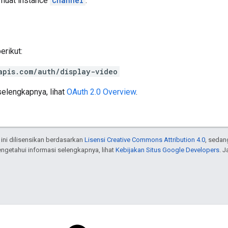
emuat instance
Channel
.
rikut:
apis.com/auth/display-video
elengkapnya, lihat
OAuth 2.0 Overview
.
 ini dilisensikan berdasarkan
Lisensi Creative Commons Attribution 4.0
, sedan
engetahui informasi selengkapnya, lihat
Kebijakan Situs Google Developers
. 