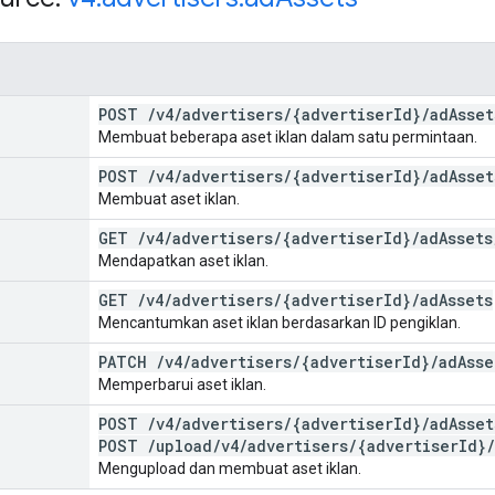
POST
/
v4
/
advertisers
/
{advertiser
Id}
/
ad
Asset
Membuat beberapa aset iklan dalam satu permintaan.
POST
/
v4
/
advertisers
/
{advertiser
Id}
/
ad
Asset
Membuat aset iklan.
GET
/
v4
/
advertisers
/
{advertiser
Id}
/
ad
Assets
Mendapatkan aset iklan.
GET
/
v4
/
advertisers
/
{advertiser
Id}
/
ad
Assets
Mencantumkan aset iklan berdasarkan ID pengiklan.
PATCH
/
v4
/
advertisers
/
{advertiser
Id}
/
ad
Asse
Memperbarui aset iklan.
POST
/
v4
/
advertisers
/
{advertiser
Id}
/
ad
Asset
POST
/
upload
/
v4
/
advertisers
/
{advertiser
Id}
/
Mengupload dan membuat aset iklan.