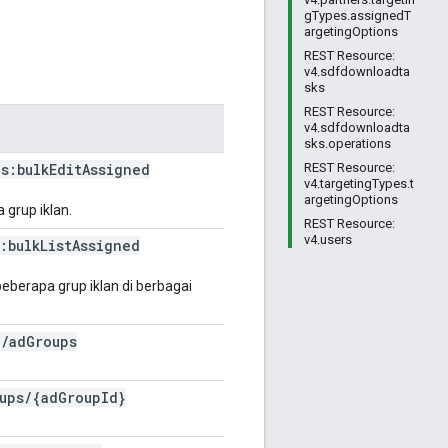
gTypes.assignedT
argetingOptions
REST Resource:
v4.sdfdownloadta
sks
REST Resource:
v4.sdfdownloadta
sks.operations
s:bulk
Edit
Assigned
REST Resource:
v4.targetingTypes.t
argetingOptions
grup iklan.
REST Resource:
v4.users
:bulk
List
Assigned
berapa grup iklan di berbagai
}
/
ad
Groups
ups
/
{ad
Group
Id}