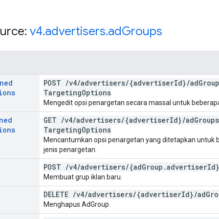
urce:
v4
.
advertisers
.
ad
Groups
gned
POST
/
v4
/
advertisers
/
{advertiser
Id}
/
ad
Group
ions
Targeting
Options
Mengedit opsi penargetan secara massal untuk beberapa 
ned
GET
/
v4
/
advertisers
/
{advertiser
Id}
/
ad
Groups
ions
Targeting
Options
Mencantumkan opsi penargetan yang ditetapkan untuk be
jenis penargetan.
POST
/
v4
/
advertisers
/
{ad
Group
.
advertiser
Id
Membuat grup iklan baru.
DELETE
/
v4
/
advertisers
/
{advertiser
Id}
/
ad
Gro
Menghapus AdGroup.