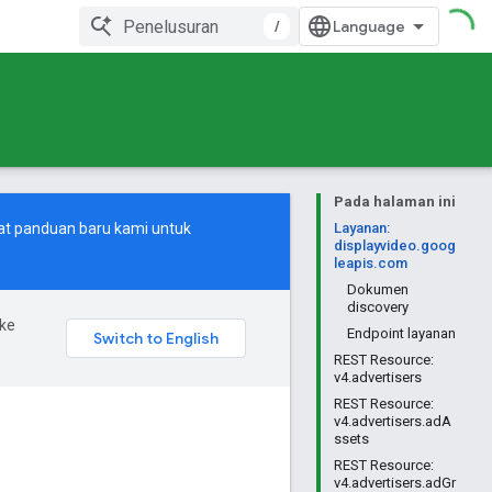
/
Pada halaman ini
at
panduan baru
kami untuk
Layanan:
displayvideo.goog
leapis.com
Dokumen
discovery
ke
Endpoint layanan
REST Resource:
v4.advertisers
REST Resource:
v4.advertisers.adA
ssets
REST Resource:
v4.advertisers.adGr