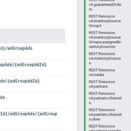
v4.guaranteedOrde
rs
REST Resource:
v4.inventorySource
Groups
REST Resource:
v4.inventorySource
Groups.assignedIn
ventorySources
Id}
/
ad
Group
Ads
REST Resource:
v4.inventorySource
s
up
Ads
/
{ad
Group
Ad
Id}
REST Resource:
v4.media
Ads
/
{ad
Group
Ad
Id}
REST Resource:
v4.partners
REST Resource:
Ads
v4.partners.channel
s
REST Resource:
r
Id}
/
ad
Group
Ads
/
{ad
Group
v4.partners.channel
s.sites
REST Resource:
v4.partners.targetin