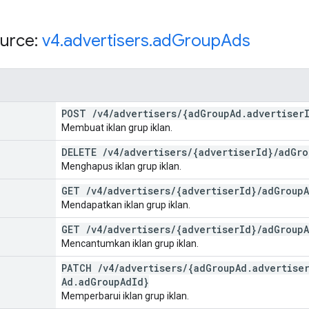
urce:
v4
.
advertisers
.
ad
Group
Ads
POST
/
v4
/
advertisers
/
{ad
Group
Ad
.
advertiser
Membuat iklan grup iklan.
DELETE
/
v4
/
advertisers
/
{advertiser
Id}
/
ad
Gro
Menghapus iklan grup iklan.
GET
/
v4
/
advertisers
/
{advertiser
Id}
/
ad
Group
Mendapatkan iklan grup iklan.
GET
/
v4
/
advertisers
/
{advertiser
Id}
/
ad
Group
Mencantumkan iklan grup iklan.
PATCH
/
v4
/
advertisers
/
{ad
Group
Ad
.
advertise
Ad
.
ad
Group
Ad
Id}
Memperbarui iklan grup iklan.