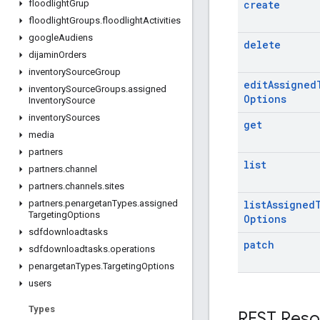
create
floodlight
Grup
floodlight
Groups
.
floodlight
Activities
google
Audiens
delete
dijamin
Orders
inventory
Source
Group
edit
Assigned
inventory
Source
Groups
.
assigned
Options
Inventory
Source
inventory
Sources
get
media
partners
list
partners
.
channel
partners
.
channels
.
sites
list
Assigned
partners
.
penargetan
Types
.
assigned
Targeting
Options
Options
sdfdownloadtasks
patch
sdfdownloadtasks
.
operations
penargetan
Types
.
Targeting
Options
users
Types
REST Reso