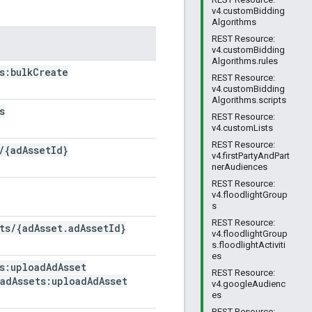
v4.customBidding
Algorithms
REST Resource:
v4.customBidding
Algorithms.rules
s:bulk
Create
REST Resource:
v4.customBidding
Algorithms.scripts
s
REST Resource:
v4.customLists
REST Resource:
/
{ad
Asset
Id}
v4.firstPartyAndPart
nerAudiences
REST Resource:
v4.floodlightGroup
s
REST Resource:
ts
/
{ad
Asset
.
ad
Asset
Id}
v4.floodlightGroup
s.floodlightActiviti
es
s:upload
Ad
Asset
REST Resource:
ad
Assets:upload
Ad
Asset
v4.googleAudienc
es
REST Resource: