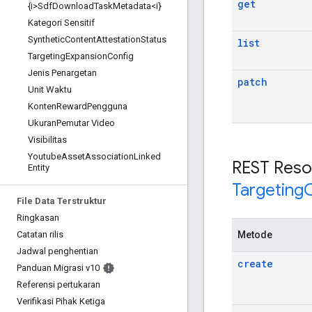
get
{i>Sdf
Download
Task
Metadata<i}
Kategori Sensitif
Synthetic
Content
Attestation
Status
list
Targeting
Expansion
Config
Jenis Penargetan
patch
Unit Waktu
Konten
Reward
Pengguna
Ukuran
Pemutar Video
Visibilitas
Youtube
Asset
Association
Linked
REST Reso
Entity
Targeting
File Data Terstruktur
Ringkasan
Metode
Catatan rilis
Jadwal penghentian
create
Panduan Migrasi v10
Referensi pertukaran
Verifikasi Pihak Ketiga