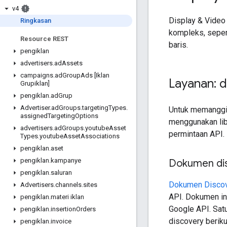
v4
Display & Video
Ringkasan
kompleks, seper
Resource REST
baris.
pengiklan
advertisers
.
ad
Assets
campaigns
.
ad
Group
Ads [Iklan
Layanan: d
Grupiklan]
pengiklan
.
ad
Grup
Advertiser
.
ad
Groups
.
targeting
Types
.
Untuk memanggil
assigned
Targeting
Options
menggunakan lib
advertisers
.
ad
Groups
.
youtube
Asset
permintaan API.
Types
.
youtube
Asset
Associations
pengiklan
.
aset
pengiklan
.
kampanye
Dokumen di
pengiklan
.
saluran
Dokumen Disco
Advertisers
.
channels
.
sites
API. Dokumen ini
pengiklan
.
materi iklan
Google API. Sat
pengiklan
.
insertion
Orders
discovery beriku
pengiklan
.
invoice