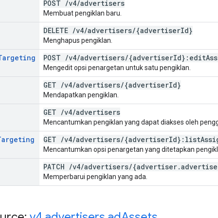
POST
/
v4
/
advertisers
Membuat pengiklan baru.
DELETE
/
v4
/
advertisers
/
{advertiser
Id}
Menghapus pengiklan.
Targeting
POST
/
v4
/
advertisers
/
{advertiser
Id}:edit
As
Mengedit opsi penargetan untuk satu pengiklan.
GET
/
v4
/
advertisers
/
{advertiser
Id}
Mendapatkan pengiklan.
GET
/
v4
/
advertisers
Mencantumkan pengiklan yang dapat diakses oleh penggu
Targeting
GET
/
v4
/
advertisers
/
{advertiser
Id}:list
Assi
Mencantumkan opsi penargetan yang ditetapkan pengiklan
PATCH
/
v4
/
advertisers
/
{advertiser
.
advertise
Memperbarui pengiklan yang ada.
urce:
v4
.
advertisers
.
ad
Assets