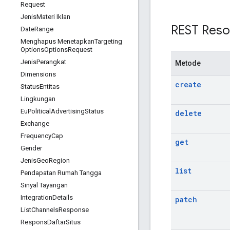
Request
Jenis
Materi Iklan
REST Reso
Date
Range
Menghapus Menetapkan
Targeting
Options
Options
Request
Jenis
Perangkat
Metode
Dimensions
create
Status
Entitas
Lingkungan
Eu
Political
Advertising
Status
delete
Exchange
Frequency
Cap
get
Gender
Jenis
Geo
Region
list
Pendapatan Rumah Tangga
Sinyal Tayangan
Integration
Details
patch
List
Channels
Response
Respons
Daftar
Situs