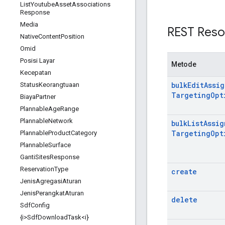
List
Youtube
Asset
Associations
Response
Media
REST Reso
Native
Content
Position
Omid
Posisi Layar
Metode
Kecepatan
bulk
Edit
Assi
Status
Keorangtuaan
Targeting
Opt
Biaya
Partner
Plannable
Age
Range
Plannable
Network
bulk
List
Assig
Targeting
Opt
Plannable
Product
Category
Plannable
Surface
Ganti
Sites
Response
Reservation
Type
create
Jenis
Agregasi
Aturan
Jenis
Perangkat
Aturan
delete
Sdf
Config
{i>Sdf
Download
Task<i}