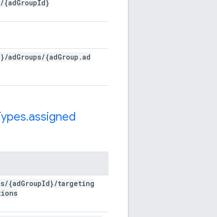
/
{ad
Group
Id}
d}
/
ad
Groups
/
{ad
Group
.
ad
Types
.
assigned
ps
/
{ad
Group
Id}
/
targeting
tions