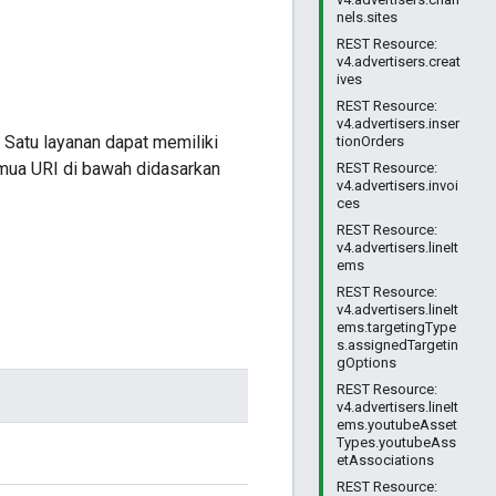
nels.sites
REST Resource:
v4.advertisers.creat
ives
REST Resource:
v4.advertisers.inser
 Satu layanan dapat memiliki
tionOrders
emua URI di bawah didasarkan
REST Resource:
v4.advertisers.invoi
ces
REST Resource:
v4.advertisers.lineIt
ems
REST Resource:
v4.advertisers.lineIt
ems.targetingType
s.assignedTargetin
gOptions
REST Resource:
v4.advertisers.lineIt
ems.youtubeAsset
Types.youtubeAss
etAssociations
REST Resource: