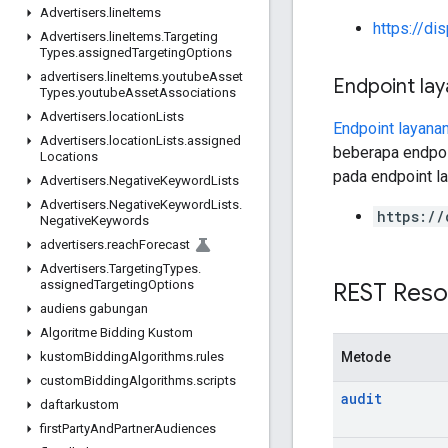
Advertisers
.
line
Items
https://di
Advertisers
.
line
Items
.
Targeting
Types
.
assigned
Targeting
Options
advertisers
.
line
Items
.
youtube
Asset
Endpoint la
Types
.
youtube
Asset
Associations
Advertisers
.
location
Lists
Endpoint layana
Advertisers
.
location
Lists
.
assigned
beberapa endpoi
Locations
pada endpoint la
Advertisers
.
Negative
Keyword
Lists
Advertisers
.
Negative
Keyword
Lists
.
https://
Negative
Keywords
advertisers
.
reach
Forecast
Advertisers
.
Targeting
Types
.
assigned
Targeting
Options
REST Reso
audiens gabungan
Algoritme Bidding Kustom
Metode
kustom
Bidding
Algorithms
.
rules
custom
Bidding
Algorithms
.
scripts
audit
daftarkustom
first
Party
And
Partner
Audiences