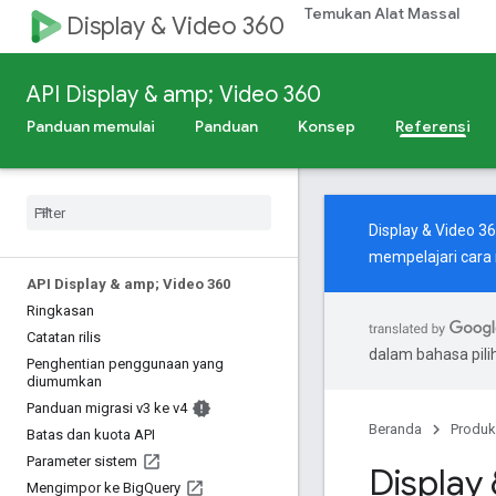
Temukan Alat Massal
Display & Video 360
API Display & amp; Video 360
Panduan memulai
Panduan
Konsep
Referensi
Display & Video 3
mempelajari cara
API Display & amp; Video 360
Ringkasan
Catatan rilis
dalam bahasa pil
Penghentian penggunaan yang
diumumkan
Panduan migrasi v3 ke v4
Beranda
Produk
Batas dan kuota API
Parameter sistem
Display
Mengimpor ke Big
Query