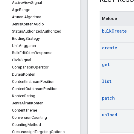
Active
View
Signal
Age
Range
Aturan Algoritma
Metode
Jenis
Konten
Audio
bulk
Create
Status
Authorized
Authorized
Bidding
Strategy
Unit
Anggaran
create
Bulk
Edit
Sites
Response
Click
Signal
get
Comparison
Operator
Durasi
Konten
list
Content
Instream
Position
Content
Outstream
Position
Konten
Rating
patch
Jenis
Aliran
Konten
Content
Theme
upload
Conversion
Counting
Counting
Method
Createassign
Targeting
Options