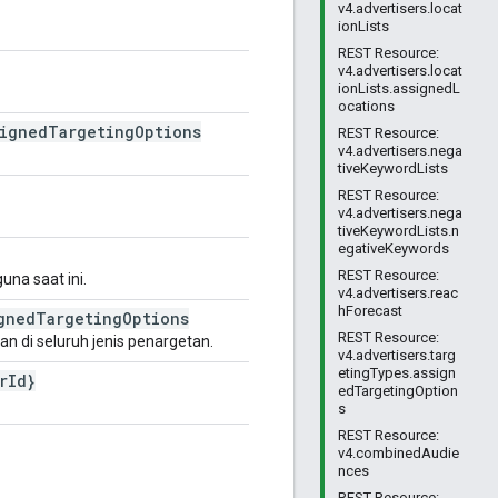
v4.advertisers.locat
ionLists
REST Resource:
v4.advertisers.locat
ionLists.assignedL
ocations
signed
Targeting
Options
REST Resource:
v4.advertisers.nega
tiveKeywordLists
REST Resource:
v4.advertisers.nega
tiveKeywordLists.n
egativeKeywords
REST Resource:
na saat ini.
v4.advertisers.reac
hForecast
gned
Targeting
Options
REST Resource:
 di seluruh jenis penargetan.
v4.advertisers.targ
etingTypes.assign
r
Id}
edTargetingOption
s
REST Resource:
v4.combinedAudie
nces
REST Resource: