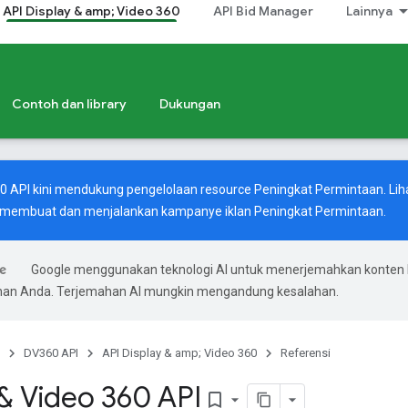
API Display & amp; Video 360
API Bid Manager
Lainnya
Contoh dan library
Dukungan
60 API kini mendukung pengelolaan resource Peningkat Permintaan. Lih
 membuat dan menjalankan kampanye iklan Peningkat Permintaan.
Google menggunakan teknologi AI untuk menerjemahkan konten 
ihan Anda. Terjemahan AI mungkin mengandung kesalahan.
DV360 API
API Display & amp; Video 360
Referensi
 & Video 360 API
bookmark_border