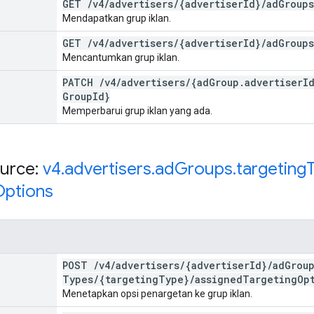
GET
/
v4
/
advertisers
/
{advertiser
Id}
/
ad
Groups
Mendapatkan grup iklan.
GET
/
v4
/
advertisers
/
{advertiser
Id}
/
ad
Groups
Mencantumkan grup iklan.
PATCH
/
v4
/
advertisers
/
{ad
Group
.
advertiser
I
Group
Id}
Memperbarui grup iklan yang ada.
urce:
v4
.
advertisers
.
ad
Groups
.
targeting
Options
POST
/
v4
/
advertisers
/
{advertiser
Id}
/
ad
Grou
Types
/
{targeting
Type}
/
assigned
Targeting
Op
Menetapkan opsi penargetan ke grup iklan.