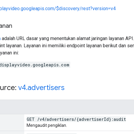
splayvideo.googleapis.com/$discovery/rest?version=v4
yanan
n
adalah URL dasar yang menentukan alamat jaringan layanan API.
nt layanan. Layanan ini memiliki endpoint layanan berikut dan s
yanan ini:
displayvideo.googleapis.com
urce:
v4
.
advertisers
GET
/
v4
/
advertisers
/
{advertiser
Id}:audit
Mengaudit pengiklan.