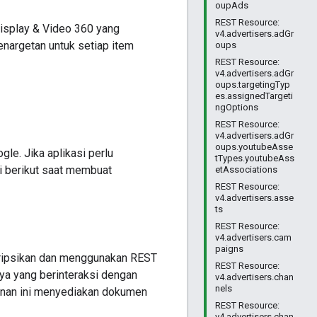
oupAds
REST Resource:
isplay & Video 360 yang
v4.advertisers.adGr
nargetan untuk setiap item
oups
REST Resource:
v4.advertisers.adGr
oups.targetingTyp
es.assignedTargeti
ngOptions
REST Resource:
v4.advertisers.adGr
oups.youtubeAsse
le. Jika aplikasi perlu
tTypes.youtubeAss
i berikut saat membuat
etAssociations
REST Resource:
v4.advertisers.asse
ts
REST Resource:
v4.advertisers.cam
paigns
kripsikan dan menggunakan REST
REST Resource:
nya yang berinteraksi dengan
v4.advertisers.chan
nels
anan ini menyediakan dokumen
REST Resource:
v4.advertisers.chan