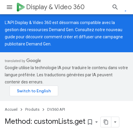
Display & Video 360
L'API Display & Video 360 est désormais compatible avec la
gestion des ressources Demand Gen. Consultez notre
nouveau
guide
pour découvrir comment créer et diffuser une campagne
publicitaire Demand Gen.
Google utilise la technologie IA pour traduire le contenu dans votre
langue préférée. Les traductions générées par IA peuvent
contenir des erreurs.
Accueil
Produits
DV360 API
Method: custom
Lists
.
get
bookmark_border