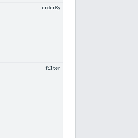
order
By
filter