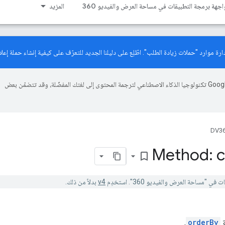
اجهة برمجة التطبيقات في مساحة العرض والفيديو 360
المزيد
دليلنا الجديد
للتعرّف على كيفية إنشاء حملة إعلان
تستخدم Google تكنولوجيا الذكاء الاصطناعي لترجمة المحتوى إلى لغتك المفضّلة، وقد تتضمّن بعض
DV36
Method: 
bookmark_border
v4
بدلاً من ذلك.
ة
orderBy
.