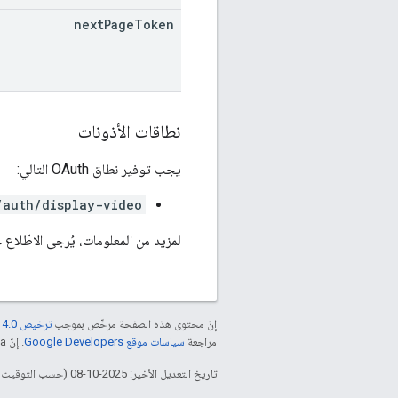
next
Page
Token
نطاقات الأذونات
يجب توفير نطاق OAuth التالي:
/auth/display-video
لمزيد من المعلومات، يُرجى الاطّلاع
إنّ محتوى هذه الصفحة مرخّص بموجب
ترخيص Creative Commons Attribution 4.0‏
مراجعة
سياسات موقع Google Developers‏
. إنّ Java هي علامة تجارية مسجَّلة لشركة Oracle و/أو شركائها التابعين.
تاريخ التعديل الأخير: 2025-10-08 (حسب التوقيت العالمي المتفَّق عليه)