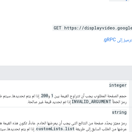
GET https://displayvideo.googl
يز إلى gRPC
.
integer
200
1
حجم الصفحة المطلوب يجب أن تتراوح القيمة بين
و
. إذا لم يتم تحديدها، سيتم ض
INVALID_ARGUMENT
رمز الخطأ
إذا تم تحديد قيمة غير صالحة.
string
رمز مميّز يحدّد صفحة من النتائج التي يجب أن يعرضها الخادم. عادةً، تكون هذه القيمة 
customLists.list
عرضها من الطلب السابق إلى طريقة
. إذا لم يتم تحديدها، سي