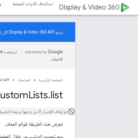
استكشاف الأدوات المجمّعة
و
Display & Video 360
يتيح Display & Video 360 API الآن إدارة موارد "حملات زيادة الطلب". اطّلِع على
الأخطاء.
الصفحة الرئيسية
المنتجات
0 API
custom
Lists
.
list
تم إيقاف الإصدار 3 من واجهة برمجة التطبيقات في "مساحة العرض والفيديو 360". استخدِم
تعرض هذه الطريقة قوائم العملاء.
يتم تحديد الترتيب من خلال المَعلم