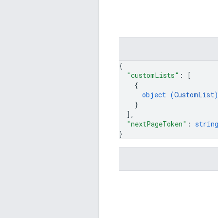
{
"customLists"
: 
[
{
object (
CustomList
}
]
,
"nextPageToken"
: 
strin
}