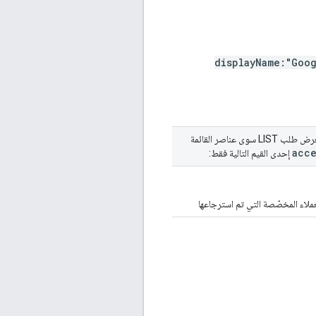
displayName:"Goo
الحقل مطلوب. تحدّد هذه السمة عنصر "مساحة العرض والفيديو 360" الذي يتمّ تقديم الطلب فيه. لن يعرض طلب LIST سوى عناصر القائمة
acce
إحدى القيم التالية فقط: