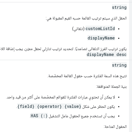
string
الحقل الذي سيتم ترتيب القائمة حسبه القيم المقبولة هي:
customListId
(تلقائي)
displayName
يكون ترتيب الفرز التلقائي تصاعديًا. لتحديد ترتيب تنازلي لحقل معيّن، يجب إضافة اللاحقة "desc" إلى اسم الحقل.
displayName desc
string
تتيح هذه السمة الفلترة حسب حقول القائمة المخصّصة.
بنية الجملة المتوافقة:
لا يمكن أن تحتوي عبارات الفلترة للقوائم المخصّصة على أكثر من قيد واحد.
{field} {operator} {value}
يكون الحظر على شكل
.
HAS (:)
يجب أن تستخدم جميع الحقول عامل التشغيل
.
الحقول المتاحة: