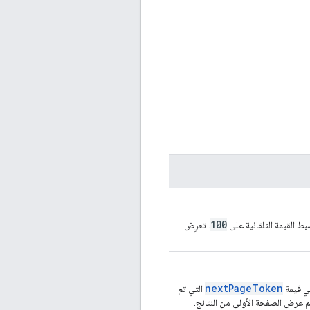
100
بط القيمة التلقائية على
. تعرِض
nextPageToken
هي قيمة
التي تم
تم عرض الصفحة الأولى من النتائج.