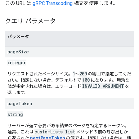
この URL は
gRPC Transcoding
構文を使用します。
クエリ パラメータ
パラメータ
page
Size
integer
1
200
リクエストされたページサイズ。
～
の範囲で指定してくだ
100
さい。指定しない場合、デフォルトで
になります。無効な
INVALID_ARGUMENT
値が指定された場合は、エラーコード
を
返します。
page
Token
string
サーバーが返す必要がある結果のページを特定するトークン。
customLists.list
通常、これは
メソッドの前の呼び出しか
nextPageToken
ら返された
の値です。指定しない場合は、結