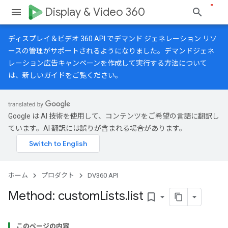
Display & Video 360
ディスプレイ＆ビデオ 360 API でデマンド ジェネレーション リソ
ースの管理がサポートされるようになりました。デマンドジェネ
レーション広告キャンペーンを作成して実行する方法について
は、
新しいガイド
をご覧ください。
Google は AI 技術を使用して、コンテンツをご希望の言語に翻訳し
ています。AI 翻訳には誤りが含まれる場合があります。
ホーム
プロダクト
DV360 API
Method: custom
Lists
.
list
bookmark_border
このページの内容