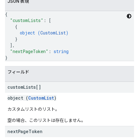
JSON 表現
{
"customLists"
: 
[
{
object (
CustomList
)
}
]
,
"nextPageToken"
: 
string
}
フィールド
custom
Lists[]
object (
CustomList
)
カスタムリストのリスト。
空の場合、このリストは存在しません。
next
Page
Token