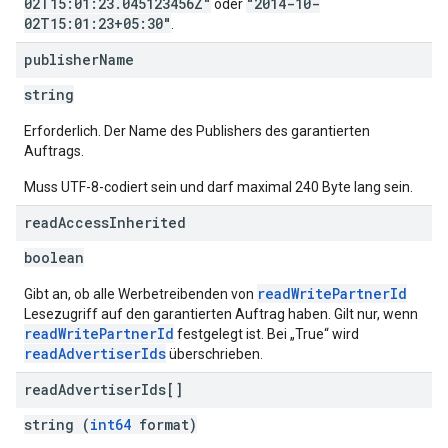
02T15:01:23.045123456Z"
"2014-10-
oder
02T15:01:23+05:30"
.
publisher
Name
string
Erforderlich. Der Name des Publishers des garantierten
Auftrags.
Muss UTF-8-codiert sein und darf maximal 240 Byte lang sein.
read
Access
Inherited
boolean
readWritePartnerId
Gibt an, ob alle Werbetreibenden von
Lesezugriff auf den garantierten Auftrag haben. Gilt nur, wenn
readWritePartnerId
festgelegt ist. Bei „True“ wird
readAdvertiserIds
überschrieben.
read
Advertiser
Ids[]
string (
int64
format)