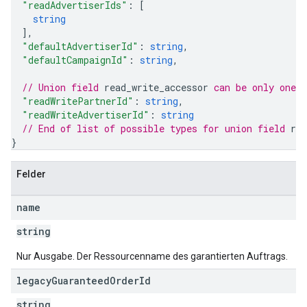
"readAdvertiserIds"
: 
[
string
]
,
"defaultAdvertiserId"
: 
string
,
"defaultCampaignId"
: 
string
,
// Union field 
read_write_accessor
 can be only one 
"readWritePartnerId"
: 
string
,
"readWriteAdvertiserId"
: 
string
// End of list of possible types for union field 
rea
}
Felder
name
string
Nur Ausgabe. Der Ressourcenname des garantierten Auftrags.
legacy
Guaranteed
Order
Id
string