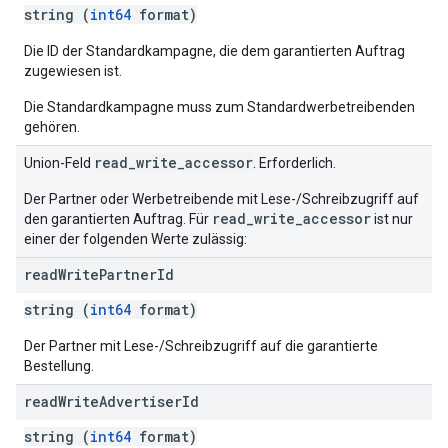
string (
int64
format)
Die ID der Standardkampagne, die dem garantierten Auftrag
zugewiesen ist.
Die Standardkampagne muss zum Standardwerbetreibenden
gehören.
read_write_accessor
Union-Feld
. Erforderlich.
Der Partner oder Werbetreibende mit Lese-/Schreibzugriff auf
read_write_accessor
den garantierten Auftrag. Für
ist nur
einer der folgenden Werte zulässig:
read
Write
Partner
Id
string (
int64
format)
Der Partner mit Lese-/Schreibzugriff auf die garantierte
Bestellung.
read
Write
Advertiser
Id
string (
int64
format)