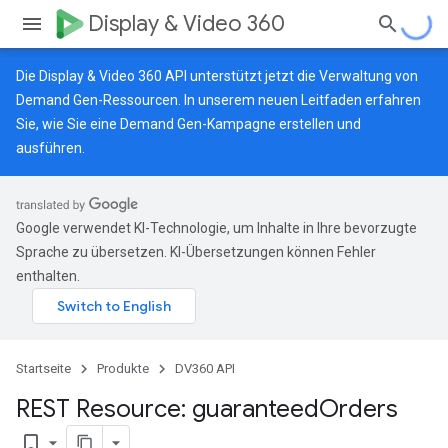
Display & Video 360
Die Display & Video 360 API unterstützt jetzt die Verwaltung von
Demand Gen-Ressourcen.
In unserem neuen Leitfaden
erfahren
Sie, wie Sie eine Demand Gen-Kampagne erstellen und
ausführen.
Google verwendet KI-Technologie, um Inhalte in Ihre bevorzugte
Sprache zu übersetzen. KI-Übersetzungen können Fehler
enthalten.
Startseite
Produkte
DV360 API
REST Resource: guaranteed
Orders
bookmark_border