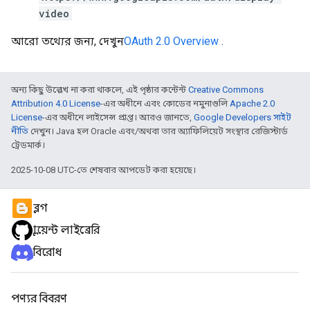
video
আরো তথ্যের জন্য, দেখুন
OAuth 2.0 Overview
.
অন্য কিছু উল্লেখ না করা থাকলে, এই পৃষ্ঠার কন্টেন্ট
Creative Commons
Attribution 4.0 License
-এর অধীনে এবং কোডের নমুনাগুলি
Apache 2.0
License
-এর অধীনে লাইসেন্স প্রাপ্ত। আরও জানতে,
Google Developers সাইট
নীতি
দেখুন। Java হল Oracle এবং/অথবা তার অ্যাফিলিয়েট সংস্থার রেজিস্টার্ড
ট্রেডমার্ক।
2025-10-08 UTC-তে শেষবার আপডেট করা হয়েছে।
ব্লগ
ক্লায়েন্ট লাইব্রেরি
বিরোধ
পণ্যর বিবরণ