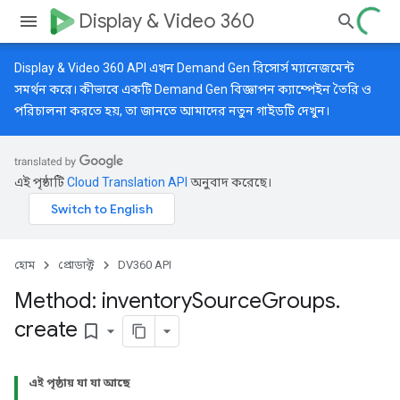
Display & Video 360
Display & Video 360 API এখন Demand Gen রিসোর্স ম্যানেজমেন্ট
সমর্থন করে। কীভাবে একটি Demand Gen বিজ্ঞাপন ক্যাম্পেইন তৈরি ও
পরিচালনা করতে হয়, তা জানতে আমাদের
নতুন গাইডটি
দেখুন।
এই পৃষ্ঠাটি
Cloud Translation API
অনুবাদ করেছে।
হোম
প্রোডাক্ট
DV360 API
Method: inventory
Source
Groups
.
create
bookmark_border
এই পৃষ্ঠায় যা যা আছে