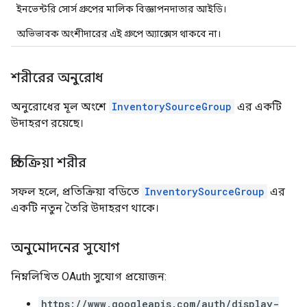
ইনভেন্টরি সোর্স গ্রুপের মালিক বিজ্ঞাপনদাতার আইডি।
অভিভাবক অংশীদারের এই গ্রুপে অ্যাক্সেস থাকবে না।
শরীরের অনুরোধ
অনুরোধের মূল অংশে
InventorySourceGroup
এর একটি
উদাহরণ রয়েছে।
প্রতিক্রিয়া শরীর
সফল হলে, প্রতিক্রিয়া বডিতে
InventorySourceGroup
এর
একটি নতুন তৈরি উদাহরণ থাকে।
অনুমোদনের সুযোগ
নিম্নলিখিত OAuth সুযোগ প্রয়োজন:
https://www.googleapis.com/auth/display-