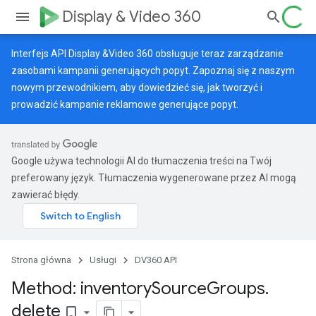
Display & Video 360
Interfejs API Display &Video 360 obsługuje teraz zarządzanie
zasobami kampanii generujących popyt. Zapoznaj się z naszym
nowym przewodnikiem
, aby dowiedzieć się, jak tworzyć i
prowadzić kampanie reklamowe generujące popyt.
Google używa technologii AI do tłumaczenia treści na Twój
preferowany język. Tłumaczenia wygenerowane przez AI mogą
zawierać błędy.
Strona główna
Usługi
DV360 API
Method: inventory
Source
Groups
.
delete
bookmark_border