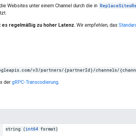
ie Websites unter einem Channel durch die in
ReplaceSitesR
zt.
 es regelmäßig zu hoher Latenz.
Wir empfehlen, das
Standar
ogleapis.com/v3/partners/{partnerId}/channels/{chann
ax der
gRPC-Transcodierung
.
string (
int64
format)