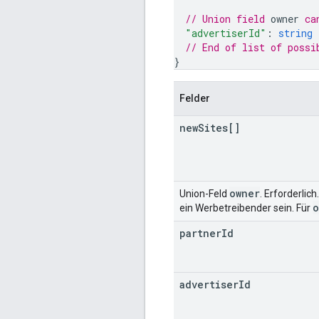
// Union field 
owner
 ca
"advertiserId"
: 
string
// End of list of possi
}
Felder
new
Sites[]
owner
Union-Feld
. Erforderlic
o
ein Werbetreibender sein. Für
partner
Id
advertiser
Id