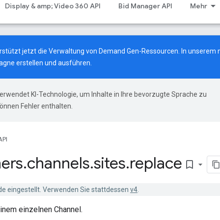
Display & amp; Video 360 API
Bid Manager API
Mehr
terstützt jetzt die Verwaltung von Demand Gen-Ressourcen.
In unserem 
gne erstellen und ausführen.
erwendet KI-Technologie, um Inhalte in Ihre bevorzugte Sprache zu
önnen Fehler enthalten.
API
ers
.
channels
.
sites
.
replace
bookmark_border
de eingestellt. Verwenden Sie stattdessen
v4
.
einem einzelnen Channel.