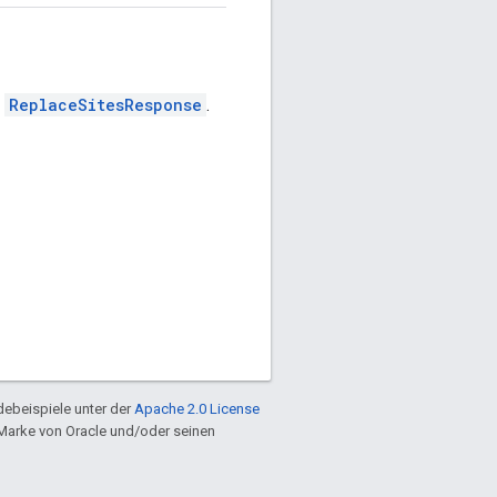
n
ReplaceSitesResponse
.
ebeispiele unter der
Apache 2.0 License
e Marke von Oracle und/oder seinen