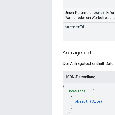
owner
Union-Parameter
. Erfo
Partner oder ein Werbetreibend
partner
Id
Anfragetext
Der Anfragetext enthält Daten
JSON-Darstellung
{
"newSites"
: 
[
{
object (
Site
)
}
]
,