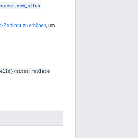
equest.new_sites
d-Zeitlimit zu erhöhen
, um
elId}/sites:replace