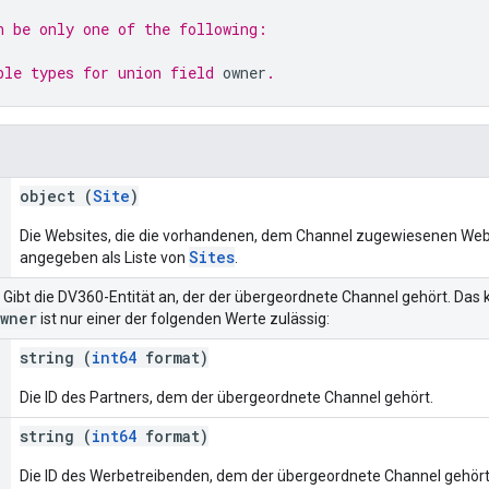
n be only one of the following:
ble types for union field 
owner
.
object (
Site
)
Die Websites, die die vorhandenen, dem Channel zugewiesenen Webs
Sites
angegeben als Liste von
.
h. Gibt die DV360-Entität an, der der übergeordnete Channel gehört. Das
wner
ist nur einer der folgenden Werte zulässig:
string (
int64
format)
Die ID des Partners, dem der übergeordnete Channel gehört.
string (
int64
format)
Die ID des Werbetreibenden, dem der übergeordnete Channel gehört