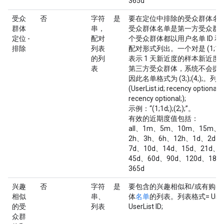
365d
受众
否
字符
是
要在定位中排除的受众群体名
群体
串，
受众群体名单是第一方受众群
定位 -
配对
个受众群体都以用户名单 ID 
排除
列表
配对形式列出。一个对是 (1;1d;
的列
表示 1 天新近度的样本新近度
表
第三方受众群体，系统不会提
因此名单格式为 (3;);(4;);。列
(UserList.id; recency optional;);
recency optional;);
示例：“(1;1d;);(2;);”。
有效的近期度值包括：
all、1m、5m、10m、15m、
2h、3h、6h、12h、1d、2d、
7d、10d、14d、15d、21d、
45d、60d、90d、120d、180
365d
兴趣
否
字符
是
要包含的兴趣相似和/或有购买
相似
串、
体
名单
的列表。列表格式= UserLis
的受
列表
UserList ID;
众群