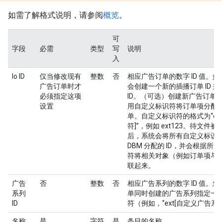
如需了解格式说明，请参阅
概览
。
可
字段
必需
类型
写
说明
入
Io ID
仅当修改现有
整数
否
相应广告订单的数字 ID 值。
广告订单时才
会创建一个新的插播订单 ID 
必须指定这项
ID。（可选）创建新广告订单
设置
用自定义标识符将订单项分配
单。自定义标识符的格式为“ex
符]”，例如 ext123。待文件
后，系统会将所有自定义标识
DBM 分配的 ID，并会根据所
符将相关对象（例如订单项与
联起来。
广告
否
整数
否
相应广告系列的数字 ID 值。
系列
单同时创建的广告系列指定一
ID
符（例如，“ext[自定义广告系
名称
是
字符
是
条目的名称。