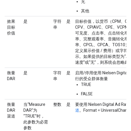
无
其他
效果
是
字符
是
目标价值，以货币（CPM、CP
目标
串
CPV、CPIAVC、CPE、VC
价值
可见度、点击率、点击转化率
率、完整观看率、音频转化率
率、CPCL、CPCA、TOS10
定义展示价值 / 费用）或字符
示。如果提供的目标类型为“尽
速度”或“无”，则系统会忽略此
衡量
是
字符
是
启用/停用使用 Nielsen Digital A
DAR
串
行的受众群体衡量
TRUE
FALSE
衡量
当“Measure
整数
是
要使用 Nielsen Digital Ad Ra
DAR
DAR”为
道
。Format = UniversalChanne
渠道
“TRUE”时，
此参数为必需
参数