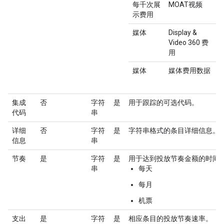
每千次展
MOAT视频
示费用
媒体
Display &
Video 360 费
用
媒体
媒体费用数据
集成
否
字符
是
用于跟踪的可选代码。
代码
串
详细
否
字符
是
字符串格式的条目详细信息。
信息
串
节奏
是
字符
是
用于达到投放节奏金额的时间
串
每天
每月
机票
支出
是
字符
是
相应条目的投放节奏速率。