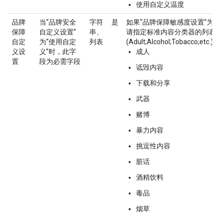
使用自定义温度
品牌
当“品牌安全
字符
是
如果“品牌保障敏感度设置”为“
保障
自定义设置”
串、
请指定标准内容分类器的列表
自定
为“使用自定
列表
(Adult;Alcohol;Tobacco;etc.)。
义设
义”时，此字
成人
置
段为必需字段
诋毁内容
下载和分享
武器
赌博
暴力内容
挑逗性内容
脏话
酒精饮料
毒品
烟草