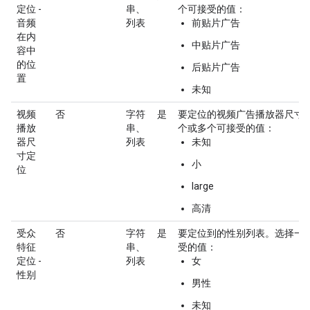
定位 -
串、
个可接受的值：
音频
列表
前贴片广告
在内
中贴片广告
容中
的位
后贴片广告
置
未知
视频
否
字符
是
要定位的视频广告播放器尺寸
播放
串、
个或多个可接受的值：
器尺
列表
未知
寸定
小
位
large
高清
受众
否
字符
是
要定位到的性别列表。选择一
特征
串、
受的值：
定位 -
列表
女
性别
男性
未知