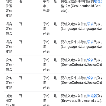
地理
否
字符
是
要在定位条件中排除的
地理位
位置
串、
格式 = (GeoLocation.id;GeoLoca
定位 -
列表
etc.)。
排除
语言
否
字符
是
要纳入定位条件的
语言
列表。列
定位 -
串、
(Language.id;Language.id;etc
包含
列表
语言
否
字符
是
要在定位中排除的
语言
列表。列
定位 -
串、
(Language.id;Language.id;etc
排除
列表
设备
否
字符
是
要纳入定位条件的
设备
列表。列
定位 -
串、
(DeviceCriteria.id;DeviceCriter
包含
列表
设备
否
字符
是
要在定位中排除的
设备
的列表。
定位 -
串、
(DeviceCriteria.id;DeviceCriter
排除
列表
浏览
否
字符
是
要纳入定位条件的
浏览器
列表。
器定
串、
(Browser.id;Browser.id;etc.)。
位 - 包
列表