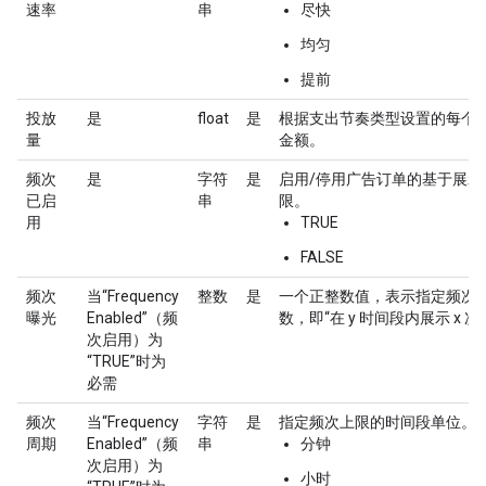
速率
串
尽快
均匀
提前
投放
是
float
是
根据支出节奏类型设置的每个
量
金额。
频次
是
字符
是
启用/停用广告订单的基于展示
已启
串
限。
用
TRUE
FALSE
频次
当“Frequency
整数
是
一个正整数值，表示指定频次
曝光
Enabled”（频
数，即“在 y 时间段内展示 x 次
次启用）为
“TRUE”时为
必需
频次
当“Frequency
字符
是
指定频次上限的时间段单位。
周期
Enabled”（频
串
分钟
次启用）为
小时