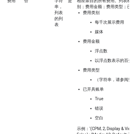
费用
否
字符
是
相应条目的所有费用。列表格式
串，
别；费用金额；费用类型；已
列表
费用类别
的列
每千次展示费用
表
媒体
费用金额
浮点数
以浮点数表示的百分
费用类型
（字符串，请参阅费
已开具账单
True
错误
空白
示例：'(CPM; 2; Display & Video