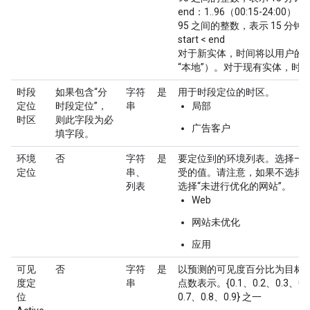
end：1..96（00:15-24:00）
95 之间的整数，表示 15 分
start < end
对于新实体，时间将以用户的
“本地”）。对于现有实体，时
时段
如果包含“分
字符
是
用于时段定位的时区。
定位
时段定位”，
串
局部
时区
则此字段为必
广告客户
填字段。
环境
否
字符
是
要定位到的环境列表。选择一
定位
串、
受的值。请注意，如果不选择“
列表
选择“未进行优化的网站”。
Web
网站未优化
应用
可见
否
字符
是
以预测的可见度百分比为目标
度定
串
点数表示。{0.1、0.2、0.3、0.
位
0.7、0.8、0.9} 之一