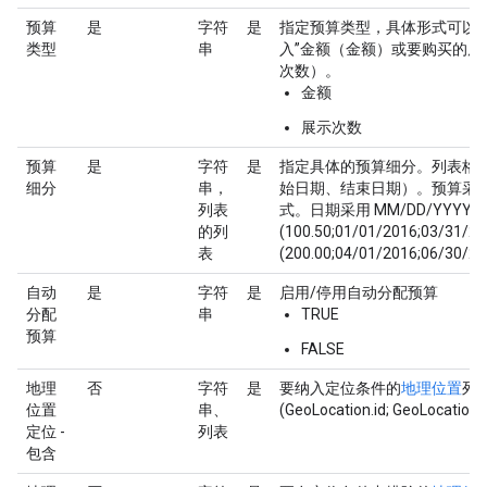
预算
是
字符
是
指定预算类型，具体形式可以是
类型
串
入”金额（金额）或要购买的展
次数）。
金额
展示次数
预算
是
字符
是
指定具体的预算细分。列表格式
细分
串，
始日期、结束日期）。预算采
列表
式。日期采用 MM/DD/YYYY
的列
(100.50;01/01/2016;03/31/201
表
(200.00;04/01/2016;06/30/201
自动
是
字符
是
启用/停用自动分配预算
分配
串
TRUE
预算
FALSE
地理
否
字符
是
要纳入定位条件的
地理位置
列
位置
串、
(GeoLocation.id; GeoLocation.
定位 -
列表
包含