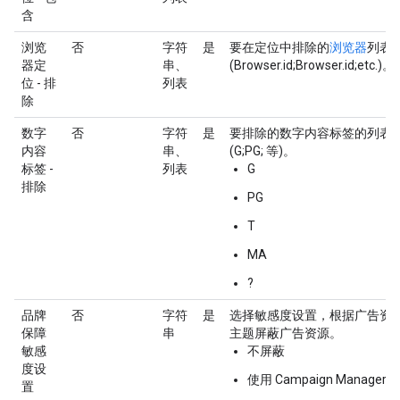
含
浏览
否
字符
是
要在定位中排除的
浏览器
列表。
器定
串、
(Browser.id;Browser.id;etc.)。
位 - 排
列表
除
数字
否
字符
是
要排除的数字内容标签的列表。
内容
串、
(G;PG; 等)。
标签 -
列表
G
排除
PG
T
MA
?
品牌
否
字符
是
选择敏感度设置，根据广告资
保障
串
主题屏蔽广告资源。
敏感
不屏蔽
度设
使用 Campaign Manager Ver
置