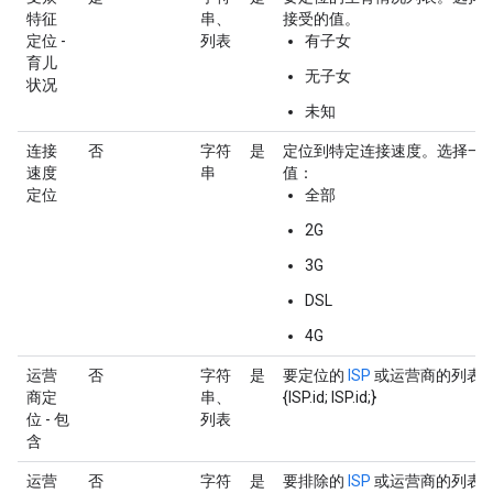
特征
串、
接受的值。
定位 -
列表
有子女
育儿
无子女
状况
未知
连接
否
字符
是
定位到特定连接速度。选择一
速度
串
值：
定位
全部
2G
3G
DSL
4G
运营
否
字符
是
要定位的
ISP
或运营商的列表。
商定
串、
{ISP.id; ISP.id;}
位 - 包
列表
含
运营
否
字符
是
要排除的
ISP
或运营商的列表。