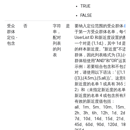
TRUE
FALSE
受众
否
字符
是
要纳入定位范围的受众群体
名
群体
串，
于第一方受众群体名单，每个
定位 -
配对
UserList ID 和新近度设置
包含
列表
一个对是 (1;1d;)，其中 1d 是
的列
的样本新近度。“新近度”不适
表
群体，因此列表格式为 (3;);(4
群体组使用“AND”和“OR”运
示例：若要组合包含和不包含
对，请使用以下语法：' ((1;1d;);(2
((3;);(4;5m;);(5;all;));'。
新近度的名单 1 或具有 365 
2）和（未指定新近度的名单 3 
新近度的名单 4 或包含所有用
有效的新近度值包括：
all、1m、5m、10m、15m、
2h、3h、6h、12h、1d、2d、
7d、10d、14d、15d、21d、
45d、60d、90d、120d、180