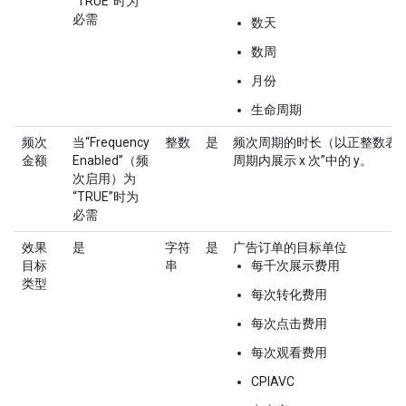
“TRUE”时为
必需
数天
数周
月份
生命周期
频次
当“Frequency
整数
是
频次周期的时长（以正整数表示）
金额
Enabled”（频
周期内展示 x 次”中的 y。
次启用）为
“TRUE”时为
必需
效果
是
字符
是
广告订单的目标单位
目标
串
每千次展示费用
类型
每次转化费用
每次点击费用
每次观看费用
CPIAVC