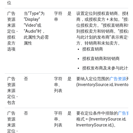
位
广告
当“Type”为
字符
是
设置定位到授权直销商、授权
资源
“Display”
串
商，或授权卖方 + 未知。“授
来源
“Video”或
位授权卖方。“授权直销商和转
定位 -
“Audio”时，
到授权卖方和转销商。“授权的
授权
此属性为必需
与此计划的发布商”表示将定位
卖方
属性
方、转销商和未知卖方。
选项
授权直销商
授权直销商和转销商
授权发布商及未参与此计划
广告
否
字符
是
要纳入定位范围的
广告资源
列
资源
串、
(InventorySource.id; Inventor
来源
列表
定位 -
包含
广告
否
字符
是
要在定位条件中排除的
广告资
资源
串、
格式 = (InventorySource.id;
来源
列表
InventorySource.id;)。
定位 -