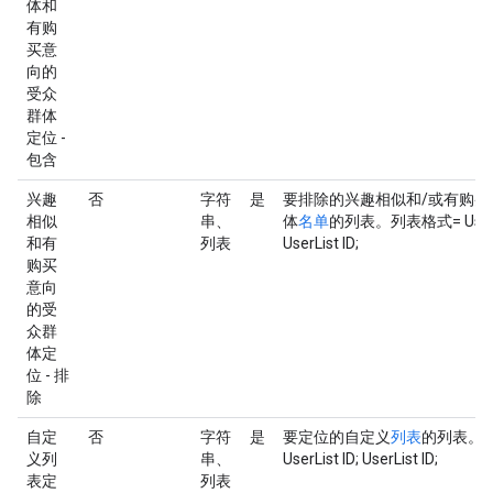
体和
有购
买意
向的
受众
群体
定位 -
包含
兴趣
否
字符
是
要排除的兴趣相似和/或有购买
相似
串、
体
名单
的列表。列表格式= UserLis
和有
列表
UserList ID;
购买
意向
的受
众群
体定
位 - 排
除
自定
否
字符
是
要定位的自定义
列表
的列表。
义列
串、
UserList ID; UserList ID;
表定
列表