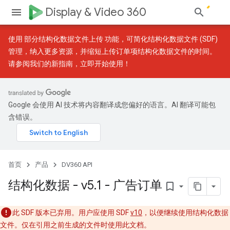
Display & Video 360
使用
部分结构化数据文件上传
功能，可简化结构化数据文件 (SDF)
管理，纳入更多资源，并缩短上传订单项结构化数据文件的时间。
请参阅我们的
新指南
，立即开始使用！
Google 会使用 AI 技术将内容翻译成您偏好的语言。AI 翻译可能包
含错误。
首页
产品
DV360 API
结构化数据 - v5
.
1 - 广告订单
bookmark_border
此 SDF 版本已弃用。用户应使用 SDF
v10
，以便继续使用结构化数据
文件。仅在引用之前生成的文件时使用此文档。