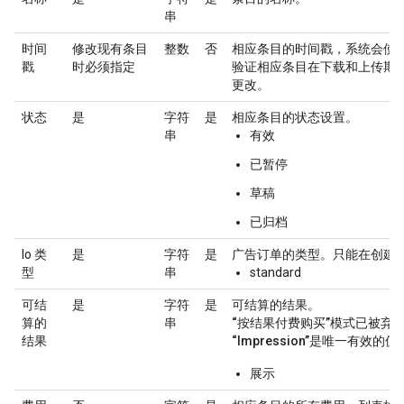
串
时间
修改现有条目
整数
否
相应条目的时间戳，系统会使
戳
时必须指定
验证相应条目在下载和上传期
更改。
状态
是
字符
是
相应条目的状态设置。
串
有效
已暂停
草稿
已归档
Io 类
是
字符
是
广告订单的类型。只能在创建
型
串
standard
可结
是
字符
是
可结算的结果。
算的
串
“按结果付费购买”模式已被弃
结果
“Impression”是唯一有效的值
展示