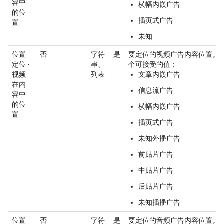
容中
横幅内嵌广告
的位
插页式广告
置
未知
位置
否
字符
是
要定位的视频广告内容位置。
定位 -
串、
个可接受的值：
视频
列表
文章内嵌广告
在内
信息流广告
容中
的位
横幅内嵌广告
置
插页式广告
未知外播广告
前贴片广告
中贴片广告
后贴片广告
未知插播广告
位置
否
字符
是
要定位的音频广告内容位置。