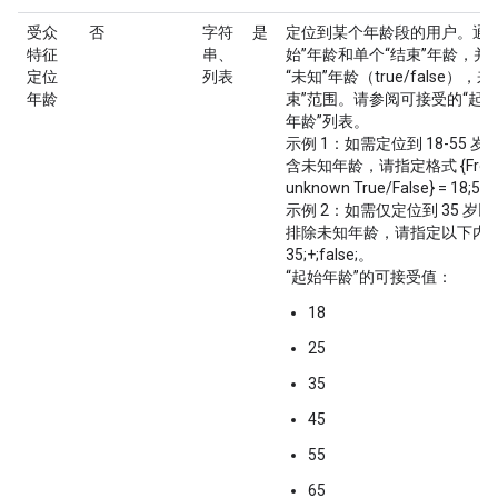
受众
否
字符
是
定位到某个年龄段的用户。通过
特征
串、
始”年龄和单个“结束”年龄，并
定位
列表
“未知”年龄（true/false），
年龄
束”范围。请参阅可接受的“起始
年龄”列表。
示例 1：如需定位到 18-55 
含未知年龄，请指定格式 {From; To
unknown True/False} = 18;55;t
示例 2：如需仅定位到 35 岁
排除未知年龄，请指定以下内容
35;+;false;。
“起始年龄”的可接受值：
18
25
35
45
55
65