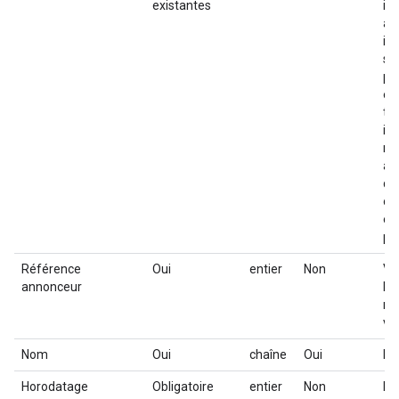
existantes
ide
at
id
so
pe
ex
tra
id
re
at
qu
or
en
pe
Référence
Oui
entier
Non
Va
annonceur
l'a
ré
val
Nom
Oui
chaîne
Oui
No
Horodatage
Obligatoire
entier
Non
Ho