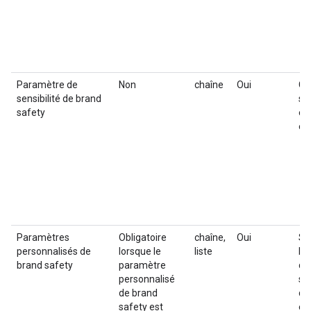
Paramètre de
Non
chaîne
Oui
Ch
sensibilité de brand
sen
safety
en
en
Paramètres
Obligatoire
chaîne,
Oui
Si
personnalisés de
lorsque le
liste
bra
brand safety
paramètre
de
personnalisé
spé
de brand
de
safety est
ex