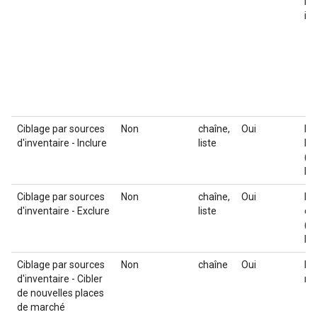
re
in
Ciblage par sources
Non
chaîne,
Oui
Li
d'inventaire - Inclure
liste
le 
(I
In
Ciblage par sources
Non
chaîne,
Oui
Li
d'inventaire - Exclure
liste
cib
(I
In
Ciblage par sources
Non
chaîne
Oui
Pa
d'inventaire - Cibler
no
de nouvelles places
de marché