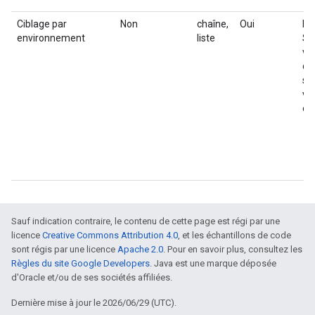
Ciblage par
Non
chaîne,
Oui
Li
environnement
liste
Sé
va
qu
sé
vo
ég
Sauf indication contraire, le contenu de cette page est régi par une
licence
Creative Commons Attribution 4.0
, et les échantillons de code
sont régis par une licence
Apache 2.0
. Pour en savoir plus, consultez les
Règles du site Google Developers
. Java est une marque déposée
d'Oracle et/ou de ses sociétés affiliées.
Dernière mise à jour le 2026/06/29 (UTC).