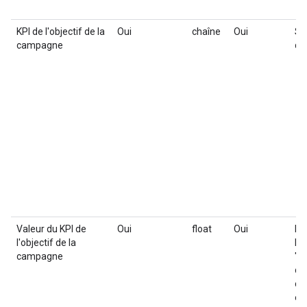
KPI de l'objectif de la
Oui
chaîne
Oui
Sé
campagne
de
Valeur du KPI de
Oui
float
Oui
No
l'objectif de la
l'
campagne
"% 
de
ce
ex