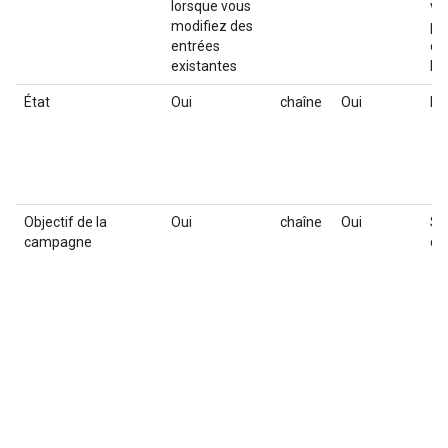
lorsque vous
va
modifiez des
pou
entrées
ch
existantes
l'i
État
Oui
chaîne
Oui
Pa
Objectif de la
Oui
chaîne
Oui
Sé
campagne
ca