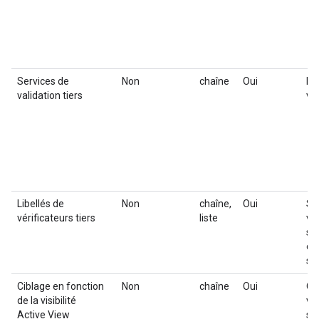
Services de
Non
chaîne
Oui
Fo
validation tiers
val
Libellés de
Non
chaîne,
Oui
Si 
vérificateurs tiers
liste
val
sp
co
sé
Ciblage en fonction
Non
chaîne
Oui
Ci
de la visibilité
vi
Active View
so