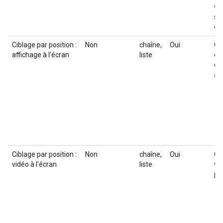
va
su
{0.
Ciblage par position :
Non
chaîne,
Oui
Ci
affichage à l'écran
liste
di
ou
ac
Ciblage par position :
Non
chaîne,
Oui
Ci
vidéo à l'écran
liste
vi
pl