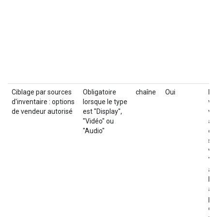
Ciblage par sources
Obligatoire
chaîne
Oui
Pa
d'inventaire : options
lorsque le type
ve
de vendeur autorisé
est "Display",
ve
"Vidéo" ou
au
"Audio"
et
si
ve
"V
au
le
au
pa
ci