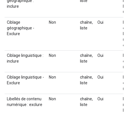
géographique :
liste
in
inclure
lis
Ge
Ciblage
Non
chaîne,
Oui
Li
géographique -
liste
ex
Exclure
lis
(G
etc
Ciblage linguistique :
Non
chaîne,
Oui
Li
inclure
liste
cib
(L
Ciblage linguistique -
Non
chaîne,
Oui
Li
Exclure
liste
cib
(L
Libellés de contenu
Non
chaîne,
Oui
Li
numérique : exclure
liste
nu
lis