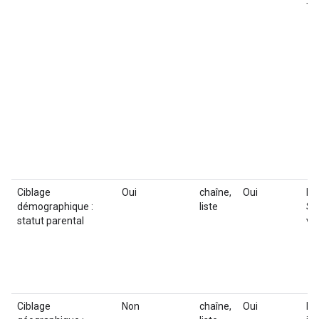
To
Ciblage
Oui
chaîne,
Oui
Lis
démographique :
liste
Sé
statut parental
va
Ciblage
Non
chaîne,
Oui
Li