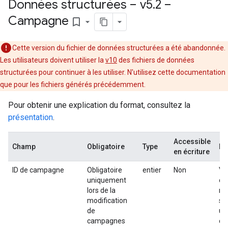
Données structurées – v5
.
2 –
Campagne
bookmark_border
Cette version du fichier de données structurées a été abandonnée.
Les utilisateurs doivent utiliser la
v10
des fichiers de données
structurées pour continuer à les utiliser. N'utilisez cette documentation
que pour les fichiers générés précédemment.
Pour obtenir une explication du format, consultez la
présentation
.
Accessible
Champ
Obligatoire
Type
De
en écriture
ID de campagne
Obligatoire
entier
Non
Va
uniquement
ca
lors de la
re
modification
se
de
un
campagnes
ca