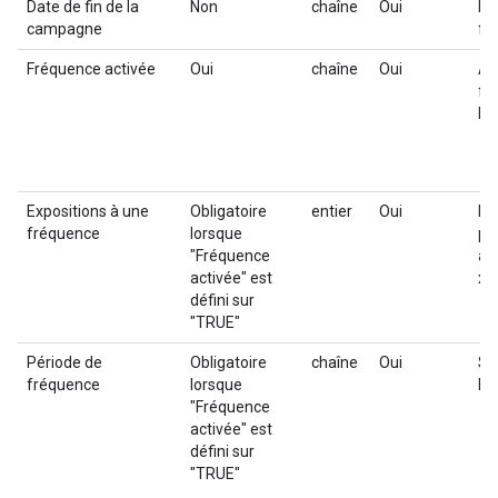
Date de fin de la
Non
chaîne
Oui
Da
campagne
fo
Fréquence activée
Oui
chaîne
Oui
Ac
fr
le
Expositions à une
Obligatoire
entier
Oui
No
fréquence
lorsque
po
"Fréquence
à-d
activée" est
x 
défini sur
"TRUE"
Période de
Obligatoire
chaîne
Oui
Spé
fréquence
lorsque
li
"Fréquence
activée" est
défini sur
"TRUE"