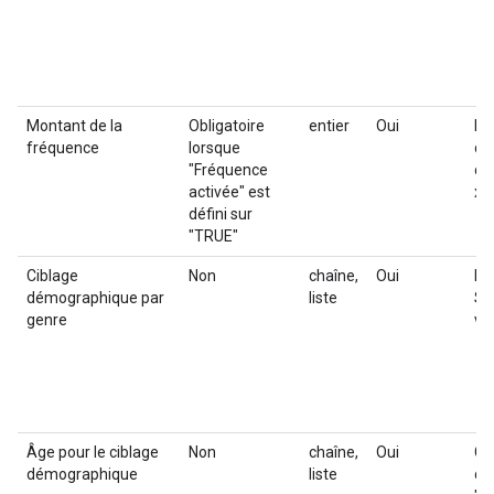
Montant de la
Obligatoire
entier
Oui
En
fréquence
lorsque
du
"Fréquence
c'e
activée" est
x 
défini sur
"TRUE"
Ciblage
Non
chaîne,
Oui
Lis
démographique par
liste
Sé
genre
va
Âge pour le ciblage
Non
chaîne,
Oui
Ci
démographique
liste
d'