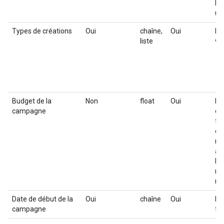
Po
une
Types de créations
Oui
chaîne,
Oui
Li
liste
vo
Budget de la
Non
float
Oui
Mo
campagne
ca
fl
car
mo
af
l'
no
mo
Date de début de la
Oui
chaîne
Oui
Da
campagne
fo