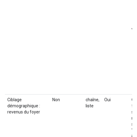
Va
Ciblage
Non
chaîne,
Oui
Ci
démographique :
liste
fo
revenus du foyer
sé
re
se
"B
in