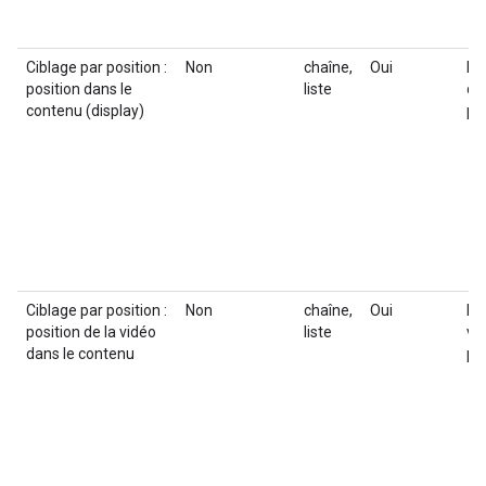
Ciblage par position :
Non
chaîne,
Oui
Po
position dans le
liste
di
contenu (display)
pl
Ciblage par position :
Non
chaîne,
Oui
Po
position de la vidéo
liste
vi
dans le contenu
pl